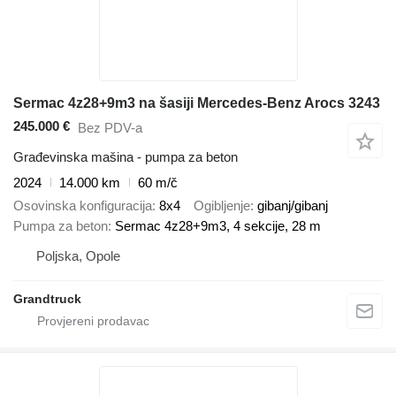
Sermac 4z28+9m3 na šasiji Mercedes-Benz Arocs 3243
245.000 €
Bez PDV-a
Građevinska mašina - pumpa za beton
2024
14.000 km
60 m/č
Osovinska konfiguracija
8x4
Ogibljenje
gibanj/gibanj
Pumpa za beton
Sermac 4z28+9m3, 4 sekcije, 28 m
Poljska, Opole
Grandtruck