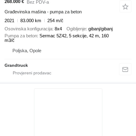
268.000 €
Bez PDV-a
Građevinska mašina - pumpa za beton
2021
83.000 km
254 m/č
Osovinska konfiguracija
8x4
Ogibljenje
gibanj/gibanj
Pumpa za beton
Sermac 5Z42, 5 sekcije, 42 m, 160
m3/č
Poljska, Opole
Grandtruck