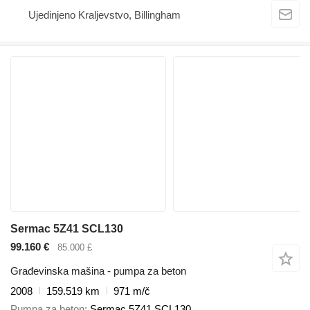
Ujedinjeno Kraljevstvo, Billingham
Sermac 5Z41 SCL130
99.160 €
85.000 £
Građevinska mašina - pumpa za beton
2008
159.519 km
971 m/č
Pumpa za beton
Sermac 5Z41 SCL130