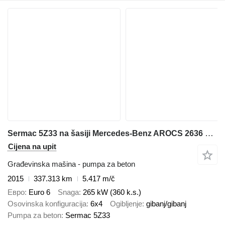
Sermac 5Z33 na šasiji Mercedes-Benz AROCS 2636 6x4 EURO6 POMPA DO BETONU SERMAC 5Z33
Cijena na upit
Građevinska mašina - pumpa za beton
2015
337.313 km
5.417 m/č
Евро
Euro 6
Snaga
265 kW (360 k.s.)
Osovinska konfiguracija
6x4
Ogibljenje
gibanj/gibanj
Pumpa za beton
Sermac 5Z33