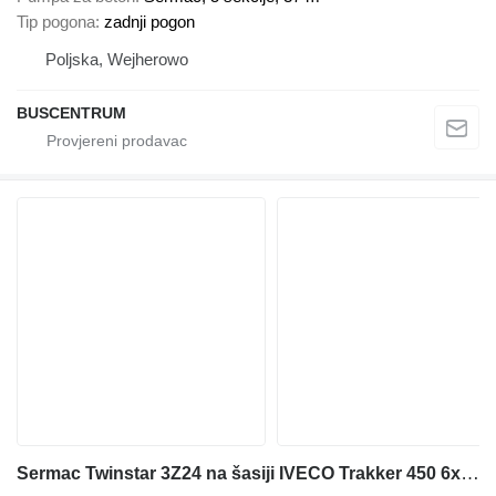
Tip pogona
zadnji pogon
Poljska, Wejherowo
BUSCENTRUM
Sermac Twinstar 3Z24 na šasiji IVECO Trakker 450 6x4 / Sermac Twinstar 3Z24 concrete mixer pump / Rem