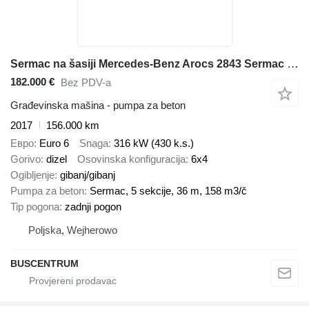
Sermac na šasiji Mercedes-Benz Arocs 2843 Sermac 36 m 5Z36
182.000 €
Bez PDV-a
Građevinska mašina - pumpa za beton
2017
156.000 km
Евро
Euro 6
Snaga
316 kW (430 k.s.)
Gorivo
dizel
Osovinska konfiguracija
6x4
Ogibljenje
gibanj/gibanj
Pumpa za beton
Sermac, 5 sekcije, 36 m, 158 m3/č
Tip pogona
zadnji pogon
Poljska, Wejherowo
BUSCENTRUM