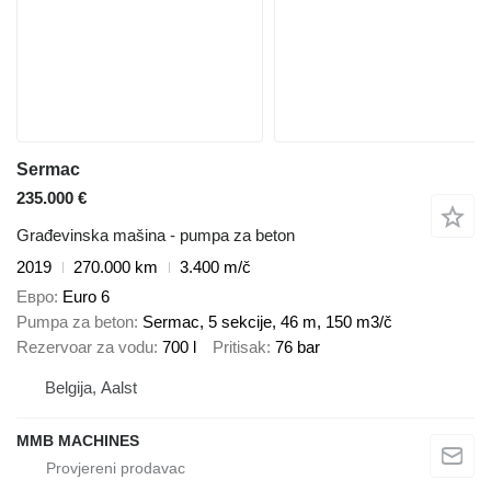
Sermac
235.000 €
Građevinska mašina - pumpa za beton
2019
270.000 km
3.400 m/č
Евро
Euro 6
Pumpa za beton
Sermac, 5 sekcije, 46 m, 150 m3/č
Rezervoar za vodu
700 l
Pritisak
76 bar
Belgija, Aalst
MMB MACHINES