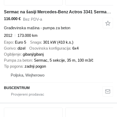
Sermac na šasiji Mercedes-Benz Actros 3341 Sermac 35-5 m 5Z35
116.000 €
Bez PDV-a
Građevinska mašina - pumpa za beton
2012
173.000 km
Евро
Euro 5
Snaga
301 kW (410 k.s.)
Gorivo
dizel
Osovinska konfiguracija
6x4
Ogibljenje
gibanj/gibanj
Pumpa za beton
Sermac, 5 sekcije, 35 m, 100 m3/č
Tip pogona
zadnji pogon
Poljska, Wejherowo
BUSCENTRUM