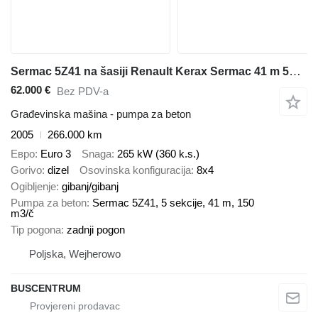
Sermac 5Z41 na šasiji Renault Kerax Sermac 41 m 5Z41
62.000 €
Bez PDV-a
Građevinska mašina - pumpa za beton
2005
266.000 km
Евро
Euro 3
Snaga
265 kW (360 k.s.)
Gorivo
dizel
Osovinska konfiguracija
8x4
Ogibljenje
gibanj/gibanj
Pumpa za beton
Sermac 5Z41, 5 sekcije, 41 m, 150
m3/č
Tip pogona
zadnji pogon
Poljska, Wejherowo
BUSCENTRUM