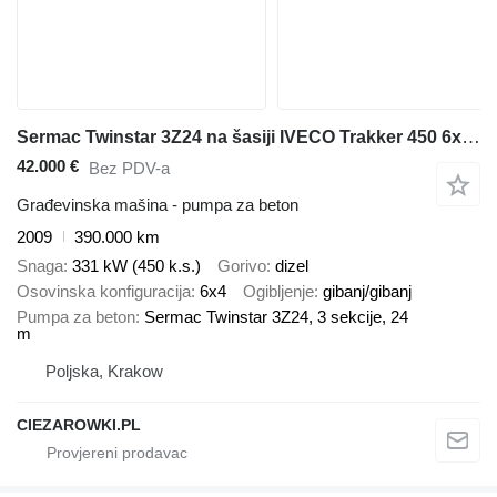
Sermac Twinstar 3Z24 na šasiji IVECO Trakker 450 6x4 / Sermac Twinstar 3Z24 concrete mixer pump / Rem
42.000 €
Bez PDV-a
Građevinska mašina - pumpa za beton
2009
390.000 km
Snaga
331 kW (450 k.s.)
Gorivo
dizel
Osovinska konfiguracija
6x4
Ogibljenje
gibanj/gibanj
Pumpa za beton
Sermac Twinstar 3Z24, 3 sekcije, 24
m
Poljska, Krakow
CIEZAROWKI.PL