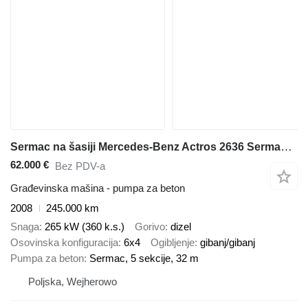
Sermac na šasiji Mercedes-Benz Actros 2636 Sermac 32-5 m 5Z32
62.000 €
Bez PDV-a
Građevinska mašina - pumpa za beton
2008
245.000 km
Snaga
265 kW (360 k.s.)
Gorivo
dizel
Osovinska konfiguracija
6x4
Ogibljenje
gibanj/gibanj
Pumpa za beton
Sermac, 5 sekcije, 32 m
Poljska, Wejherowo