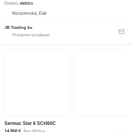
Gorivo
elektro
Nizozemska, Ede
JB Trading bv
Sermac Star 6 SCH60C
14.950 €
Bez PDV-a