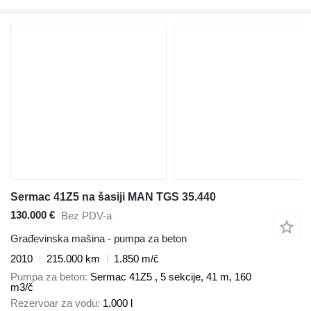
Sermac 41Z5 na šasiji MAN TGS 35.440
130.000 €
Bez PDV-a
Građevinska mašina - pumpa za beton
2010
215.000 km
1.850 m/č
Pumpa za beton
Sermac 41Z5 , 5 sekcije, 41 m, 160
m3/č
Rezervoar za vodu
1.000 l