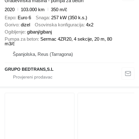
Građevinska mašina - pumpa za beton
2020
103.000 km
350 m/č
Евро
Euro 6
Snaga
257 kW (350 k.s.)
Gorivo
dizel
Osovinska konfiguracija
4x2
Ogibljenje
gibanj/gibanj
Pumpa za beton
Sermac 4ZR20, 4 sekcije, 20 m, 80
m3/č
Španjolska, Reus (Tarragona)
GRUPO BEDTRANS,S.L