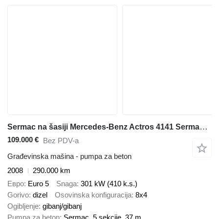
Sermac na šasiji Mercedes-Benz Actros 4141 Sermac 37 m 5Z37 / Euro 5
109.000 €
Bez PDV-a
Građevinska mašina - pumpa za beton
2008
290.000 km
Евро
Euro 5
Snaga
301 kW (410 k.s.)
Gorivo
dizel
Osovinska konfiguracija
8x4
Ogibljenje
gibanj/gibanj
Pumpa za beton
Sermac, 5 sekcije, 37 m