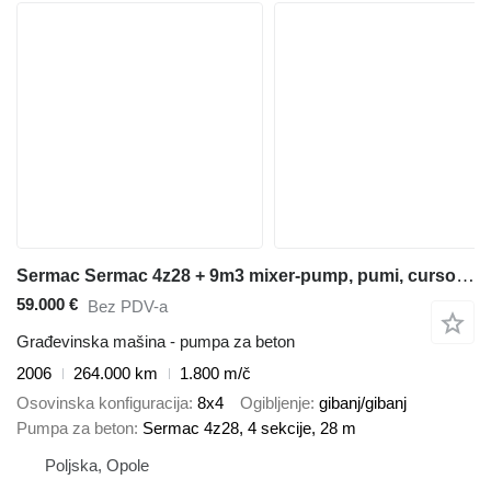
Sermac Sermac 4z28 + 9m3 mixer-pump, pumi, cursor 13, IVECO trakker 440
59.000 €
Bez PDV-a
Građevinska mašina - pumpa za beton
2006
264.000 km
1.800 m/č
Osovinska konfiguracija
8x4
Ogibljenje
gibanj/gibanj
Pumpa za beton
Sermac 4z28, 4 sekcije, 28 m
Poljska, Opole