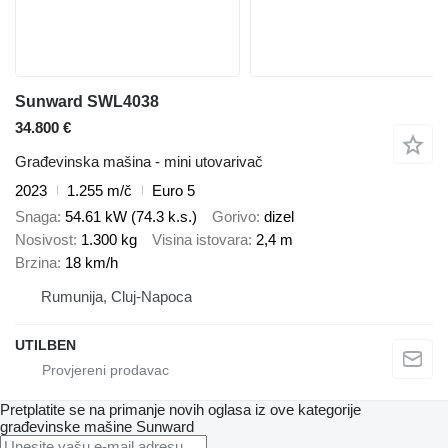
Sunward SWL4038
34.800 €
Građevinska mašina - mini utovarivač
2023
1.255 m/č
Euro 5
Snaga
54.61 kW (74.3 k.s.)
Gorivo
dizel
Nosivost
1.300 kg
Visina istovara
2,4 m
Brzina
18 km/h
Rumunija, Cluj-Napoca
UTILBEN
Pretplatite se na primanje novih oglasa iz ove kategorije
građevinske mašine
Sunward