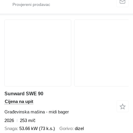
Sunward SWE 90
Cijena na upit
Građevinska mašina - midi bager
2026
253 m/č
Snaga
53.66 kW (73 k.s.)
Gorivo
dizel