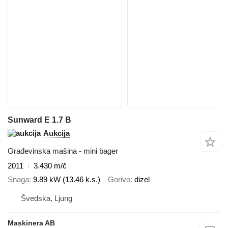
Sunward E 1.7 B
Aukcija
Građevinska mašina - mini bager
2011
3.430 m/č
Snaga
9.89 kW (13.46 k.s.)
Gorivo
dizel
Švedska, Ljung
Maskinera AB