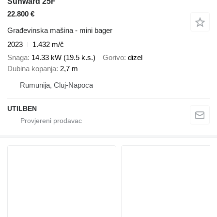
Sunward 25F
22.800 €
Građevinska mašina - mini bager
2023
1.432 m/č
Snaga
14.33 kW (19.5 k.s.)
Gorivo
dizel
Dubina kopanja
2,7 m
Rumunija, Cluj-Napoca
UTILBEN