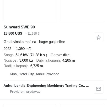
Sunward SWE 90
13.500 US$
≈ 11.680 €
Građevinska mašina - bager gusjeničar
2022
1.090 m/č
Snaga
54.6 kW (74.28 k.s.)
Gorivo
dizel
Nosivost
9.000 kg
Dubina kopanja
4,205 m
Radijus kopanja
6,725 m
Kina, Hefei City, Anhui Province
Anhui Lentlis Engineering Machinery Trading Co., Ltd.