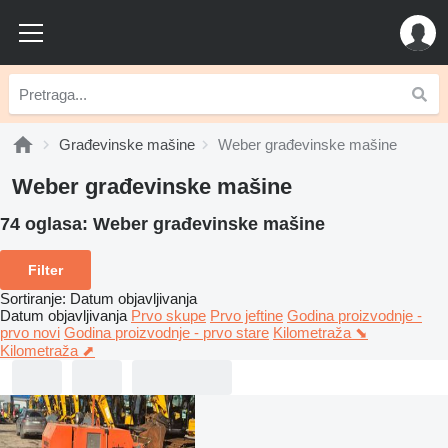
Građevinske mašine
Weber građevinske mašine
Weber građevinske mašine
74 oglasa:
Weber građevinske mašine
Filter
Sortiranje
:
Datum objavljivanja
Datum objavljivanja
Prvo skupe
Prvo jeftine
Godina proizvodnje -
prvo novi
Godina proizvodnje - prvo stare
Kilometraža ⬊
Kilometraža ⬈