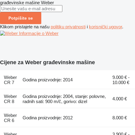
građevinske mašine
Weber
Potpišite se
Klikom pristajete na našu
politiku privatnosti
i
korisnički ugovor
.
Informacije o Weber
Cijene za Weber građevinske mašine
Weber
9.000 € -
Godina proizvodnje: 2014
CR 7
10.000 €
Weber
Godina proizvodnje: 2004, stanje: polovne,
4.000 €
CR 8
radnih sati: 900 m/č, gorivo: dizel
Weber
Godina proizvodnje: 2012
8.000 €
CR 6
Weber
3.900 € -