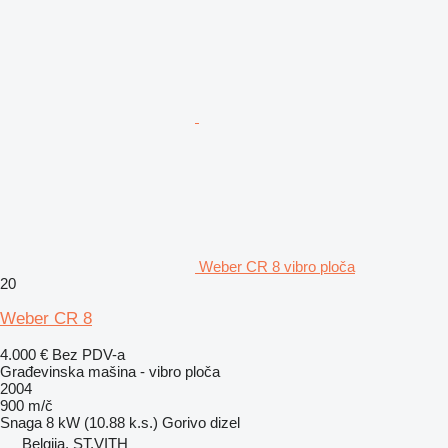
Weber CR 8 vibro ploča
20
Weber CR 8
4.000 €
Bez PDV-a
Građevinska mašina - vibro ploča
2004
900 m/č
Snaga
8 kW (10.88 k.s.)
Gorivo
dizel
Belgija, ST.VITH