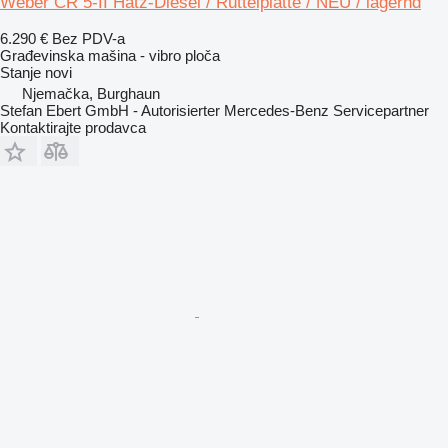
Weber CR 5-II Hatz-Diesel / Rüttelplatte / NEU / lagernd
6.290 €
Bez PDV-a
Građevinska mašina - vibro ploča
Stanje
novi
Njemačka, Burghaun
Stefan Ebert GmbH - Autorisierter Mercedes-Benz Servicepartner
Kontaktirajte prodavca