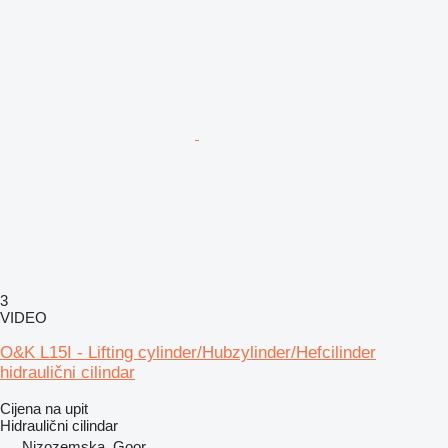
3
VIDEO
O&K L15I - Lifting cylinder/Hubzylinder/Hefcilinder
hidraulični cilindar
Cijena na upit
Hidraulični cilindar
Nizozemska, Goor