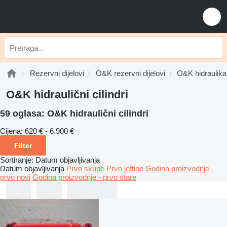
Rezervni dijelovi
O&K rezervni dijelovi
O&K hidraulika
O&K hidraulični cilindri
59 oglasa:
O&K hidraulični cilindri
Cijena:
620 € - 6.900 €
Filter
Sortiranje
:
Datum objavljivanja
Datum objavljivanja
Prvo skupe
Prvo jeftine
Godina proizvodnje -
prvo novi
Godina proizvodnje - prvo stare