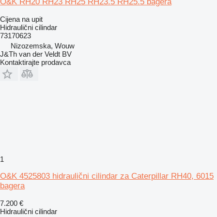
O&K RH20 RH23 RH25 RH23.5 RH25.5 bagera
Cijena na upit
Hidraulični cilindar
73170623
Nizozemska, Wouw
J&Th van der Veldt BV
Kontaktirajte prodavca
1
O&K 4525803 hidraulični cilindar za Caterpillar RH40, 6015
bagera
7.200 €
Hidraulični cilindar