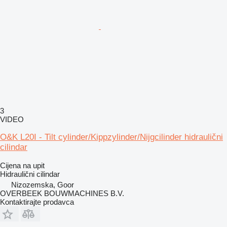
3
VIDEO
O&K L20I - Tilt cylinder/Kippzylinder/Nijgcilinder hidraulični
cilindar
Cijena na upit
Hidraulični cilindar
Nizozemska, Goor
OVERBEEK BOUWMACHINES B.V.
Kontaktirajte prodavca