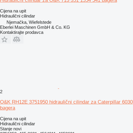
Hidraulični cilindar za O&K 713 351 1554 541 bagera
Cijena na upit
Hidraulični cilindar
Njemačka, Wiefelstede
Eberlei Maschinen GmbH & Co. KG
Kontaktirajte prodavca
2
O&K RH12E 3751950 hidraulični cilindar za Caterpillar 6030
bagera
Cijena na upit
Hidraulični cilindar
Stanje
novi