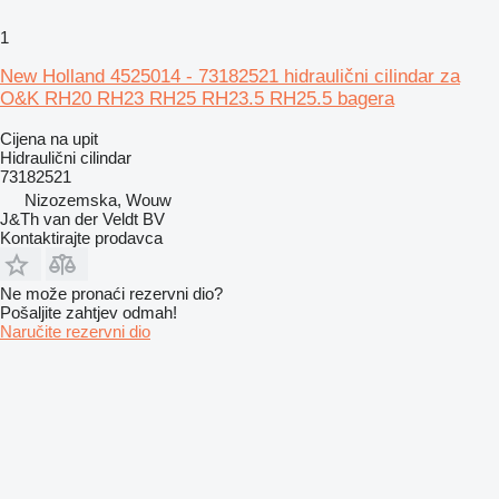
1
New Holland 4525014 - 73182521 hidraulični cilindar za
O&K RH20 RH23 RH25 RH23.5 RH25.5 bagera
Cijena na upit
Hidraulični cilindar
73182521
Nizozemska, Wouw
J&Th van der Veldt BV
Kontaktirajte prodavca
Ne može pronaći rezervni dio?
Pošaljite zahtjev odmah!
Naručite rezervni dio