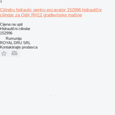
1
Cilindru hidraulic pentru excavator 152996 hidraulični
cilindar za O&K RH12 građevinske mašine
Cijena na upit
Hidraulični cilindar
152996
Rumunija
ROYAL DRU SRL
Kontaktirajte prodavca