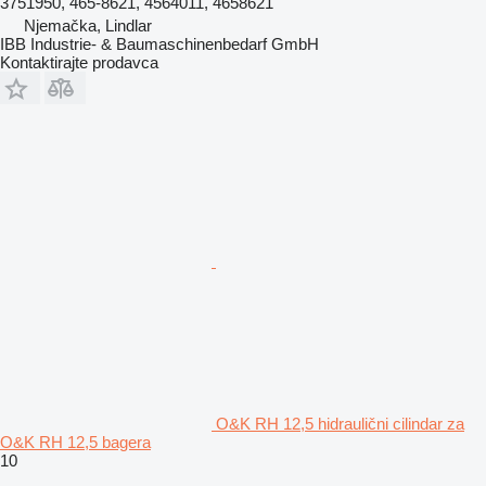
3751950, 465-8621, 4564011, 4658621
Njemačka, Lindlar
IBB Industrie- & Baumaschinenbedarf GmbH
Kontaktirajte prodavca
O&K RH 12,5 hidraulični cilindar za
O&K RH 12,5 bagera
10