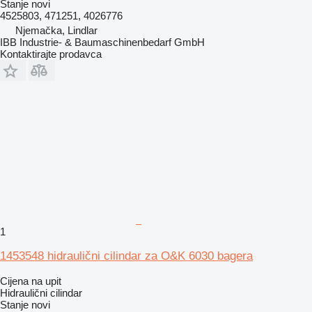
Stanje
novi
4525803, 471251, 4026776
Njemačka, Lindlar
IBB Industrie- & Baumaschinenbedarf GmbH
Kontaktirajte prodavca
1
1453548 hidraulični cilindar za O&K 6030 bagera
Cijena na upit
Hidraulični cilindar
Stanje
novi