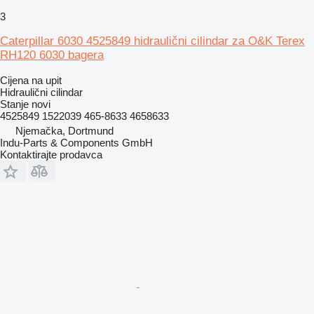
3
Caterpillar 6030 4525849 hidraulični cilindar za O&K Terex
RH120 6030 bagera
Cijena na upit
Hidraulični cilindar
Stanje
novi
4525849 1522039 465-8633 4658633
Njemačka, Dortmund
Indu-Parts & Components GmbH
Kontaktirajte prodavca