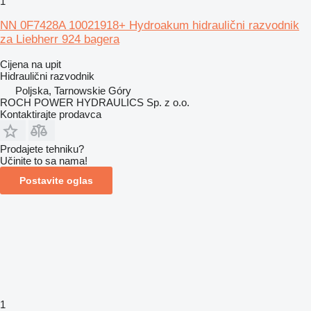
1
NN 0F7428A 10021918+ Hydroakum hidraulični razvodnik
za Liebherr 924 bagera
Cijena na upit
Hidraulični razvodnik
Poljska, Tarnowskie Góry
ROCH POWER HYDRAULICS Sp. z o.o.
Kontaktirajte prodavca
Prodajete tehniku?
Učinite to sa nama!
Postavite oglas
1