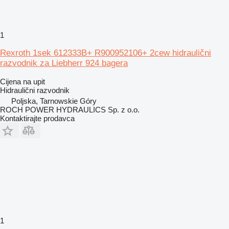
1
Rexroth 1sek 612333B+ R900952106+ 2cew hidraulični
razvodnik za Liebherr 924 bagera
Cijena na upit
Hidraulični razvodnik
Poljska, Tarnowskie Góry
ROCH POWER HYDRAULICS Sp. z o.o.
Kontaktirajte prodavca
1