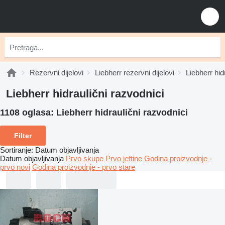
Rezervni dijelovi
Liebherr rezervni dijelovi
Liebherr hid
Liebherr hidraulični razvodnici
1108 oglasa:
Liebherr hidraulični razvodnici
Filter
Sortiranje
:
Datum objavljivanja
Datum objavljivanja
Prvo skupe
Prvo jeftine
Godina proizvodnje -
prvo novi
Godina proizvodnje - prvo stare