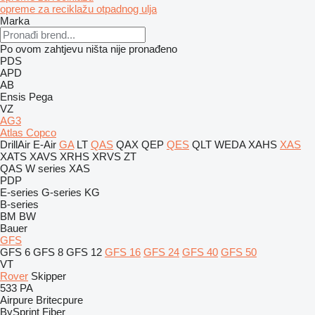
opreme za reciklažu otpadnog ulja
Marka
Po ovom zahtjevu ništa nije pronađeno
PDS
APD
AB
Ensis
Pega
VZ
AG3
Atlas Copco
DrillAir
E-Air
GA
LT
QAS
QAX
QEP
QES
QLT
WEDA
XAHS
XAS
XATS
XAVS
XRHS
XRVS
ZT
QAS
W series
XAS
PDP
E-series
G-series
KG
B-series
BM
BW
Bauer
GFS
GFS 6
GFS 8
GFS 12
GFS 16
GFS 24
GFS 40
GFS 50
VT
Rover
Skipper
533
PA
Airpure
Britecpure
BySprint Fiber