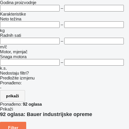
Godina proizvodnje
–
Karakteristike
Neto težina
–
kg
Radnih sati
–
m/č
Motor, mjenjač
Snaga motora
–
k.s.
Nedostaju filtri?
Predložite izmjenu
Pronađeno:
-
prikaži
Pronađeno:
92 oglasa
Prikaži
92 oglasa:
Bauer industrijske opreme
Filter