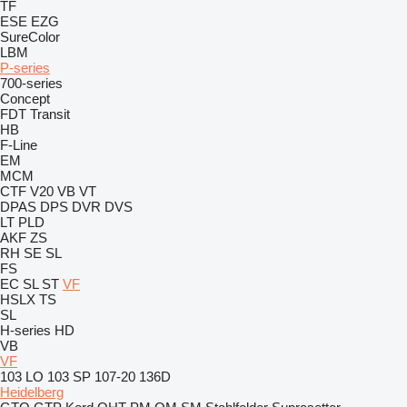
TF
ESE
EZG
SureColor
LBM
P-series
700-series
Concept
FDT
Transit
HB
F-Line
EM
MCM
CTF
V20
VB
VT
DPAS
DPS
DVR
DVS
LT
PLD
AKF
ZS
RH
SE
SL
FS
EC
SL
ST
VF
HSLX
TS
SL
H-series
HD
VB
VF
103 LO
103 SP
107-20
136D
Heidelberg