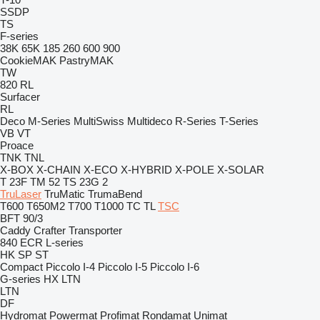
SSDP
TS
F-series
38K
65K
185
260
600
900
CookieMAK
PastryMAK
TW
820
RL
Surfacer
RL
Deco
M-Series
MultiSwiss
Multideco
R-Series
T-Series
VB
VT
Proace
TNK
TNL
X-BOX
X-CHAIN
X-ECO
X-HYBRID
X-POLE
X-SOLAR
T 23F
TM 52
TS 23G 2
TruLaser
TruMatic
TrumaBend
T600
T650M2
T700
T1000
TC
TL
TSC
BFT 90/3
Caddy
Crafter
Transporter
840
ECR
L-series
HK
SP
ST
Compact
Piccolo I-4
Piccolo I-5
Piccolo I-6
G-series
HX
LTN
LTN
DF
Hydromat
Powermat
Profimat
Rondamat
Unimat