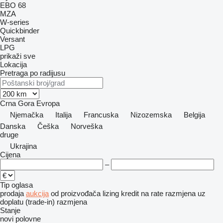
EBO 68
MZA
W-series
Quickbinder
Versant
LPG
prikaži sve
Lokacija
Pretraga po radijusu
Crna Gora
Evropa
Njemačka
Italija
Francuska
Nizozemska
Belgija
Danska
Češka
Norveška
druge
Ukrajina
Cijena
–
Tip oglasa
prodaja
aukcija
od proizvođača
lizing
kredit
na rate
razmjena uz
doplatu (trade-in)
razmjena
Stanje
novi
polovne