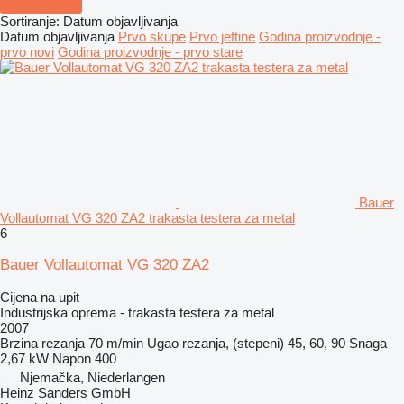
Sortiranje
:
Datum objavljivanja
Datum objavljivanja
Prvo skupe
Prvo jeftine
Godina proizvodnje -
prvo novi
Godina proizvodnje - prvo stare
Bauer
Vollautomat VG 320 ZA2 trakasta testera za metal
6
Bauer Vollautomat VG 320 ZA2
Cijena na upit
Industrijska oprema - trakasta testera za metal
2007
Brzina rezanja
70 m/min
Ugao rezanja, (stepeni)
45, 60, 90
Snaga
2,67 kW
Napon
400
Njemačka, Niederlangen
Heinz Sanders GmbH