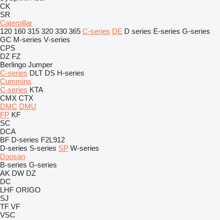
CK
SR
Caterpillar
120
160
315
320
330
365
C-series
DE
D series
E-series
G-series
GC
M-series
V-series
CPS
DZ
FZ
Berlingo
Jumper
C-series
DLT
DS
H-series
Cummins
C-series
KTA
CMX
CTX
DMC
DMU
FP
KF
SC
DCA
BF
D-series
F2L912
D-series
S-series
SP
W-series
Doosan
B-series
G-series
AK
DW
DZ
DC
LHF
ORIGO
SJ
TF
VF
VSC