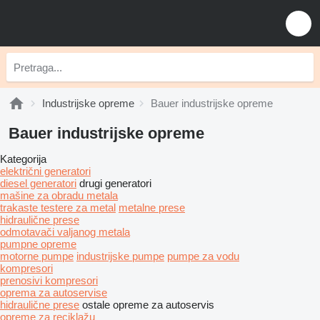
Industrijske opreme
Bauer industrijske opreme
Bauer industrijske opreme
Kategorija
električni generatori
diesel generatori
drugi generatori
mašine za obradu metala
trakaste testere za metal
metalne prese
hidraulične prese
odmotavači valjanog metala
pumpne opreme
motorne pumpe
industrijske pumpe
pumpe za vodu
kompresori
prenosivi kompresori
oprema za autoservise
hidraulične prese
ostale opreme za autoservis
opreme za reciklažu