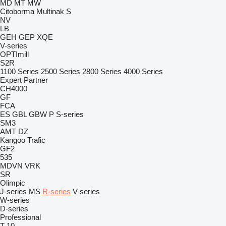
MD
MT
MW
Citoborma
Multinak S
NV
LB
GEH
GEP
XQE
V-series
OPTImill
S2R
1100 Series
2500 Series
2800 Series
4000 Series
Expert
Partner
CH4000
GF
FCA
ES
GBL
GBW
P
S-series
SM3
AMT
DZ
Kangoo
Trafic
GF2
535
MDVN
VRK
SR
Olimpic
J-series
MS
R-series
V-series
W-series
D-series
Professional
T-10