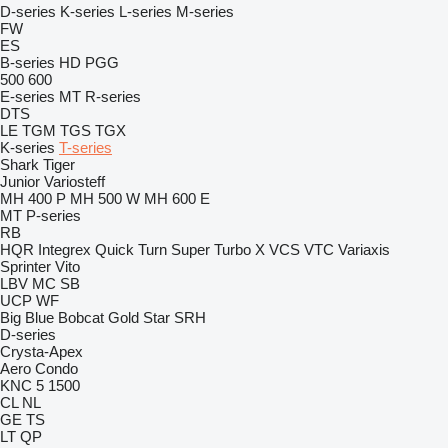
D-series
K-series
L-series
M-series
FW
ES
B-series
HD
PGG
500
600
E-series
MT
R-series
DTS
LE
TGM
TGS
TGX
K-series
T-series
Shark
Tiger
Junior
Variosteff
MH 400 P
MH 500 W
MH 600 E
MT
P-series
RB
HQR
Integrex
Quick Turn
Super Turbo X
VCS
VTC
Variaxis
Sprinter
Vito
LBV
MC
SB
UCP
WF
Big Blue
Bobcat
Gold Star
SRH
D-series
Crysta-Apex
Aero
Condo
KNC 5 1500
CL
NL
GE
TS
LT
QP