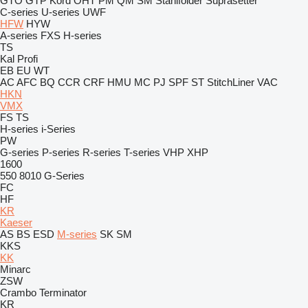
GTO
GTP
Kord
OHT
PM
QM
SM
Stahlfolder
Suprasetter
C-series
U-series
UWF
HFW
HYW
A-series
FXS
H-series
TS
Kal
Profi
EB
EU
WT
AC
AFC
BQ
CCR
CRF
HMU
MC
PJ
SPF
ST
StitchLiner
VAC
HKN
VMX
FS
TS
H-series
i-Series
PW
G-series
P-series
R-series
T-series
VHP
XHP
1600
550
8010
G-Series
FC
HF
KR
Kaeser
AS
BS
ESD
M-series
SK
SM
KKS
KK
Minarc
ZSW
Crambo
Terminator
KR