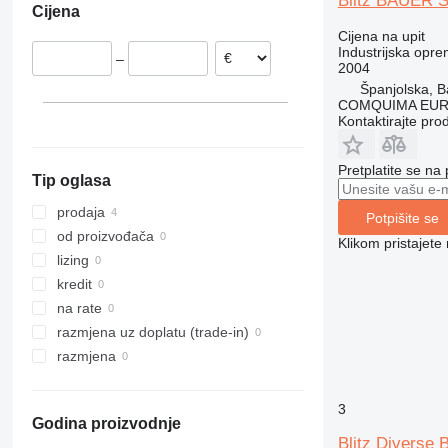
Blitz BAUER
Cijena
Španjolska
Cijena na upit
Industrijska opre
–
2004
Španjolska, B
COMQUIMA EU
Kontaktirajte pro
Pretplatite se na
Tip oglasa
prodaja
Potpišite se
od proizvođača
Klikom pristajet
lizing
kredit
na rate
razmjena uz doplatu (trade-in)
razmjena
3
Godina proizvodnje
Blitz Diverse 