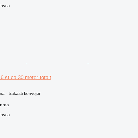
davca
6 st ca 30 meter totalt
ma - trakasti konvejer
nraa
davca