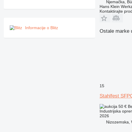
Njemačka, Bü
Hans Klein Wer
Kontaktirajte pro
Informacije o Blitz
Ostale marke u
15
Stahlfest SFP
50 €
B
Industrijska opre
2026
Nizozemska, 