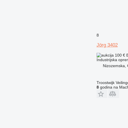
8
Jörg 3402
100 €
Industrijska opre
Nizozemska, 
Troostwijk Veiling
8
godina na Mach