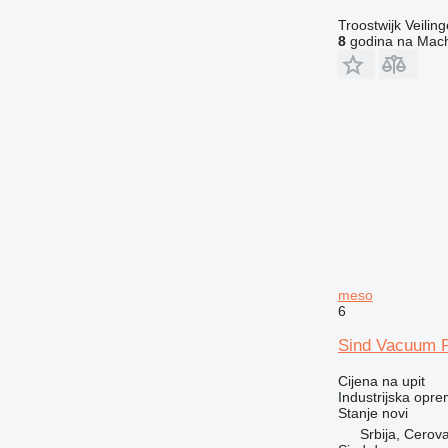
Troostwijk Veiling
8
godina na Mach
meso
6
Sind Vacuum P
Cijena na upit
Industrijska opr
Stanje
novi
Srbija, Cerov