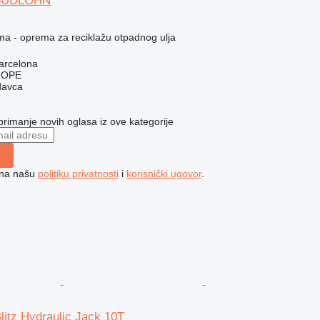
 SÜDLOHN
ma - oprema za reciklažu otpadnog ulja
arcelona
ROPE
davca
 primanje novih oglasa iz ove kategorije
e na našu
politiku privatnosti
i
korisnički ugovor
.
Blitz Hydraulic Jack 10T