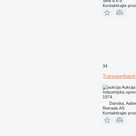
Sind d.o.o.
Kontaktirajte pro
34
Transportband 
Aukcija
Industrijska opre
1974
Danska, Aabe
Retrade AS
Kontaktirajte pro