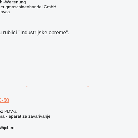
hl-Weitenung
kzeugmaschinenhandel GmbH
davca
 rublici "Industrijske opreme".
C-50
ez PDV-a
ma - aparat za zavarivanje
Wijchen