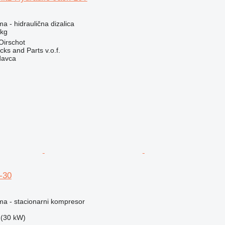
ma - hidraulična dizalica
 kg
Oirschot
ks and Parts v.o.f.
davca
-30
ema - stacionarni kompresor
 (30 kW)