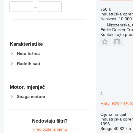
–
750 €
Industrijska opre
Nosivost
10.000
Nizozemska, 
Eddie Ducker Truc
Kontaktirajte pro
Karakteristike
Neto težina
Radnih sati
Motor, mjenjač
4
Snaga motora
Blitz BSD 15.3
Cijena na upit
Industrijska opr
Nedostaju filtri?
1996
Snaga
40.82 k.s.
Predložite izmjenu