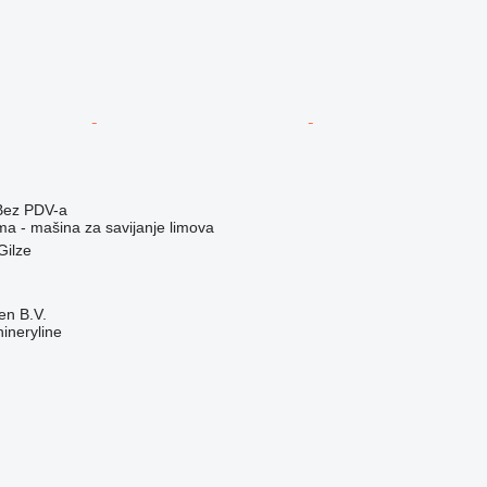
Bez PDV-a
ma - mašina za savijanje limova
Gilze
en B.V.
ineryline