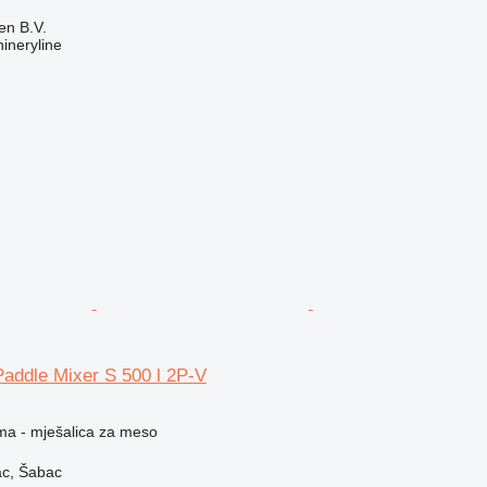
en B.V.
ineryline
addle Mixer S 500 l 2P-V
ema - mješalica za meso
ac, Šabac