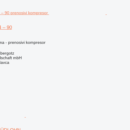
4 – 90
ema - prenosivi kompresor
bergotz
llschaft mbH
davca