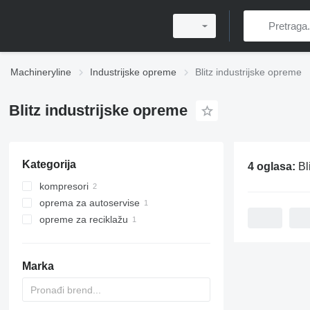
Machineryline
Industrijske opreme
Blitz industrijske opreme
Blitz industrijske opreme
Kategorija
4 oglasa:
Bl
kompresori
oprema za autoservise
prenosivi kompresori
opreme za reciklažu
stacionarni kompresori
alati za autoservis
opreme za reciklažu otpadnog ulja
hidraulične dizalice
Marka