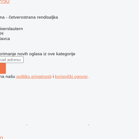
P/5U
ma - četverostrana rendisaljka
serslautern
bH
davca
 primanje novih oglasa iz ove kategorije
e na našu
politiku privatnosti
i
korisnički ugovor
.
80