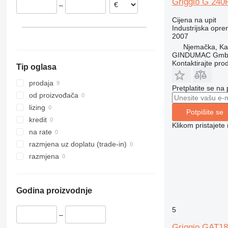
Griggio G 240
–
Belgija
Cijena na upit
Industrijska opre
2007
Njemačka, Kai
GINDUMAC Gm
Kontaktirajte pro
Tip oglasa
prodaja
Pretplatite se na
od proizvođača
lizing
Potpišite se
kredit
Klikom pristajet
na rate
razmjena uz doplatu (trade-in)
razmjena
Godina proizvodnje
5
–
Griggio GAT1