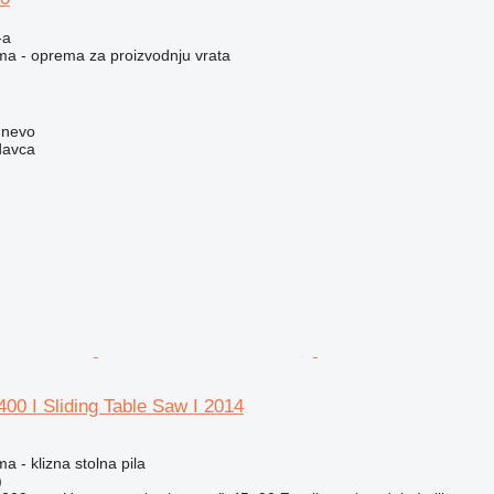
-a
ema - oprema za proizvodnju vrata
gnevo
davca
400 I Sliding Table Saw I 2014
a - klizna stolna pila
)