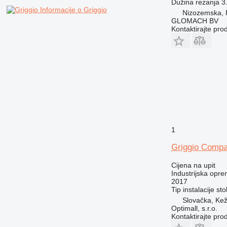
Dužina rezanja
3
Informacije o Griggio
Nizozemska, 
GLOMACH BV
Kontaktirajte pro
1
Griggio Compa
Cijena na upit
Industrijska opre
2017
Tip instalacije
sto
Slovačka, Ke
Optimall, s.r.o.
Kontaktirajte pro