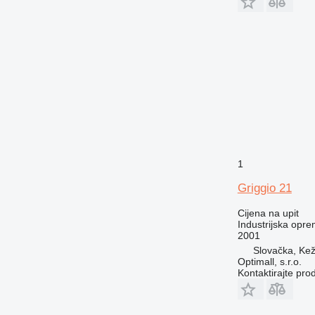
1
Griggio 21
Cijena na upit
Industrijska opre
2001
Slovačka, Ke
Optimall, s.r.o.
Kontaktirajte pro