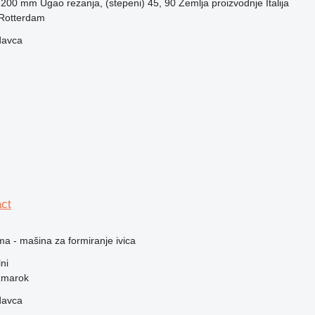
.200 mm
Ugao rezanja, (stepeni)
45, 90
Zemlja proizvodnje
Italija
Rotterdam
davca
ct
ma - mašina za formiranje ivica
lni
žmarok
davca