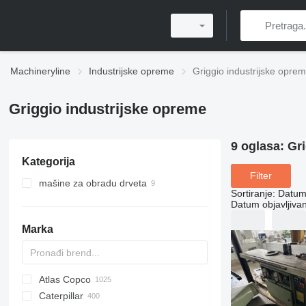
Machineryline
Industrijske opreme
Griggio industrijske opre
Griggio industrijske opreme
9 oglasa:
Gri
Kategorija
Filter
mašine za obradu drveta
Sortiranje
:
Datum 
glodalice za drvo
Datum objavljivan
mašine za bušenje i punjenje
Marka
mašine za formiranje ivica
pile za drvo
četverostrane rendisaljke
klizne stolne pile
Atlas Copco
PDS
APD
AB
Ensis
VZ
AG3
opreme za proizvodnju vrata
Caterpillar
Pega
DrillAir
QAS
PDP
E-series
B-series
BM
GFS
VT
Rover
533
Airpure
BySprint Fiber
CK
SR