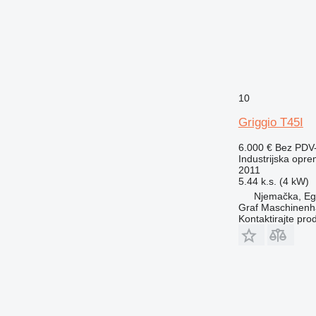
10
Griggio T45I
6.000 €
Bez PDV
Industrijska opre
2011
5.44 k.s. (4 kW)
Njemačka, E
Graf Maschinen
Kontaktirajte pro