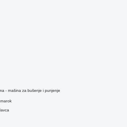
ma - mašina za bušenje i punjenje
žmarok
davca