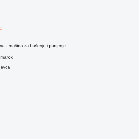
E
ma - mašina za bušenje i punjenje
žmarok
davca