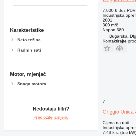
7.000 €
Bez PDV
Industrijska opr
2001
300 m/č
Karakteristike
Napon
380
Bugarska, Dl
Neto težina
Kontaktirajte pro
Radnih sati
Motor, mjenjač
Snaga motora
7
Nedostaju filtri?
Griggio Unica 
Predložite izmjenu
Cijena na upit
Industrijska oprem
7.48 k.s. (5.5 kW