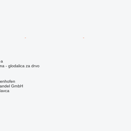
-a
ma - glodalica za drvo
genhofen
handel GmbH
davca