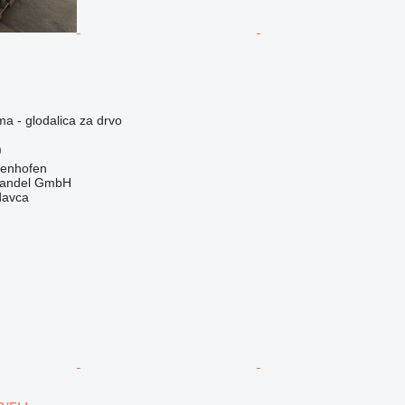
ma - glodalica za drvo
)
genhofen
handel GmbH
davca