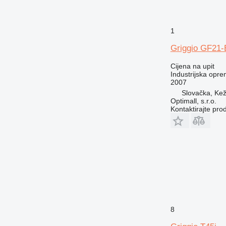
1
Griggio GF21-
Cijena na upit
Industrijska opre
2007
Slovačka, Ke
Optimall, s.r.o.
Kontaktirajte pro
8