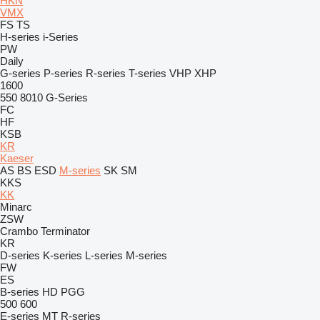
HKN
VMX
FS
TS
H-series
i-Series
PW
Daily
G-series
P-series
R-series
T-series
VHP
XHP
1600
550
8010
G-Series
FC
HF
KSB
KR
Kaeser
AS
BS
ESD
M-series
SK
SM
KKS
KK
Minarc
ZSW
Crambo
Terminator
KR
D-series
K-series
L-series
M-series
FW
ES
B-series
HD
PGG
500
600
E-series
MT
R-series