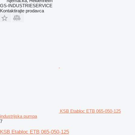
Njemačka, Heidenheim
GS-INDUSTRIESERVICE
Kontaktirajte prodavca
KSB Etabloc ETB 065-050-125
industrijska pumpa
7
KSB Etabloc ETB 065-050-125