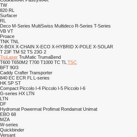
TW
820
RL
Surfacer
RL
Deco
M-Series
MultiSwiss
Multideco
R-Series
T-Series
VB
VT
Proace
TNK
TNL
X-BOX
X-CHAIN
X-ECO
X-HYBRID
X-POLE
X-SOLAR
T 23F
TM 52
TS 23G 2
TruLaser
TruMatic
TrumaBend
T600
T650M2
T700
T1000
TC
TL
TSC
BFT 90/3
Caddy
Crafter
Transporter
840
EC
ECR
FL
L-series
HK
SP
ST
Compact
Piccolo I-4
Piccolo I-5
Piccolo I-6
G-series
HX
LTN
LTN
DF
Hydromat
Powermat
Profimat
Rondamat
Unimat
EBO 68
MZA
W-series
Quickbinder
Versant