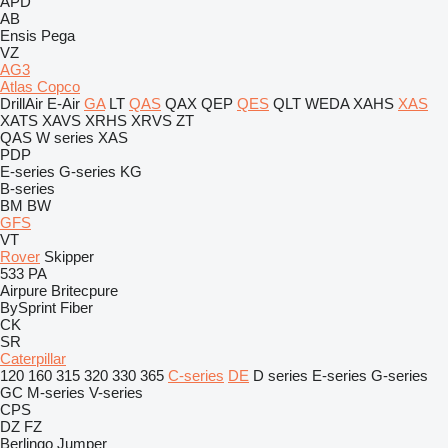
APD
AB
Ensis
Pega
VZ
AG3
Atlas Copco
DrillAir
E-Air
GA
LT
QAS
QAX
QEP
QES
QLT
WEDA
XAHS
XAS
XATS
XAVS
XRHS
XRVS
ZT
QAS
W series
XAS
PDP
E-series
G-series
KG
B-series
BM
BW
GFS
VT
Rover
Skipper
533
PA
Airpure
Britecpure
BySprint Fiber
CK
SR
Caterpillar
120
160
315
320
330
365
C-series
DE
D series
E-series
G-series
GC
M-series
V-series
CPS
DZ
FZ
Berlingo
Jumper