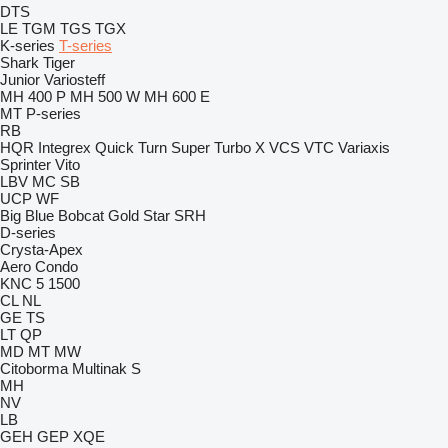
DTS
LE
TGM
TGS
TGX
K-series
T-series
Shark
Tiger
Junior
Variosteff
MH 400 P
MH 500 W
MH 600 E
MT
P-series
RB
HQR
Integrex
Quick Turn
Super Turbo X
VCS
VTC
Variaxis
Sprinter
Vito
LBV
MC
SB
UCP
WF
Big Blue
Bobcat
Gold Star
SRH
D-series
Crysta-Apex
Aero
Condo
KNC 5 1500
CL
NL
GE
TS
LT
QP
MD
MT
MW
Citoborma
Multinak S
MH
NV
LB
GEH
GEP
XQE