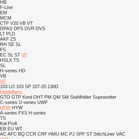
HB
F-Line
EM
MCM
CTF
V20
VB
VT
DPAS
DPS
DVR
DVS
LT
PLD
AKF
ZS
RH
SE
SL
FS
EC
SL
ST
VF
HSLX
TS
SL
H-series
HD
VB
VF
103 LO
103 SP
107-20
136D
Heidelberg
GTO
GTP
Kord
OHT
PM
QM
SM
Stahlfolder
Suprasetter
C-series
U-series
UWF
HFW
HYW
A-series
FXS
H-series
TS
Kal
Profi
EB
EU
WT
AC
AFC
BQ
CCR
CRF
HMU
MC
PJ
SPF
ST
StitchLiner
VAC