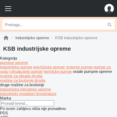
Industrijske opreme
KSB industrijske opreme
KSB industrijske opreme
Kategorija
pumpne opreme
industrijske pumpe
površinske pumpe
motorne pumpe
pumpe za
vodu
cirkulacione pumpe
hemijske pumpe
ostale pumpne opreme
mašine za obradu drveta
mašine za brušenje drveta
druge mašine za brušenje
industrijske klimatske opreme
industrijski regulatori temperature
Marka
Po ovom zahtjevu ništa nije pronađeno
PDS