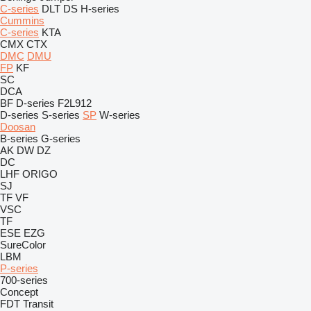
C-series
DLT
DS
H-series
Cummins
C-series
KTA
CMX
CTX
DMC
DMU
FP
KF
SC
DCA
BF
D-series
F2L912
D-series
S-series
SP
W-series
Doosan
B-series
G-series
AK
DW
DZ
DC
LHF
ORIGO
SJ
TF
VF
VSC
TF
ESE
EZG
SureColor
LBM
P-series
700-series
Concept
FDT
Transit