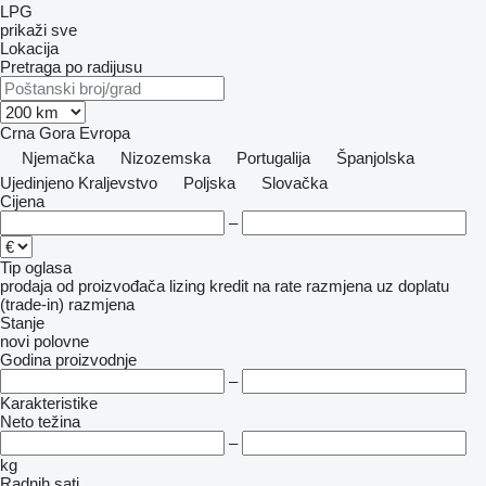
LPG
prikaži sve
Lokacija
Pretraga po radijusu
Crna Gora
Evropa
Njemačka
Nizozemska
Portugalija
Španjolska
Ujedinjeno Kraljevstvo
Poljska
Slovačka
Cijena
–
Tip oglasa
prodaja
od proizvođača
lizing
kredit
na rate
razmjena uz doplatu
(trade-in)
razmjena
Stanje
novi
polovne
Godina proizvodnje
–
Karakteristike
Neto težina
–
kg
Radnih sati