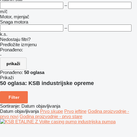
–
m/č
Motor, mjenjač
Snaga motora
–
k.s.
Nedostaju filtri?
Predložite izmjenu
Pronađeno:
-
prikaži
Pronađeno:
50 oglasa
Prikaži
50 oglasa:
KSB industrijske opreme
Filter
Sortiranje
:
Datum objavljivanja
Datum objavljivanja
Prvo skupe
Prvo jeftine
Godina proizvodnje -
prvo novi
Godina proizvodnje - prvo stare