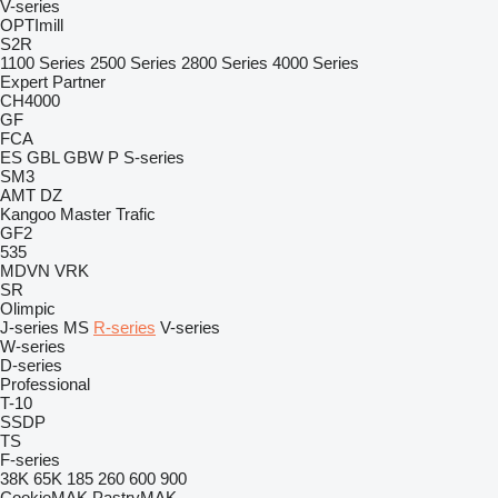
V-series
OPTImill
S2R
1100 Series
2500 Series
2800 Series
4000 Series
Expert
Partner
CH4000
GF
FCA
ES
GBL
GBW
P
S-series
SM3
AMT
DZ
Kangoo
Master
Trafic
GF2
535
MDVN
VRK
SR
Olimpic
J-series
MS
R-series
V-series
W-series
D-series
Professional
T-10
SSDP
TS
F-series
38K
65K
185
260
600
900
CookieMAK
PastryMAK