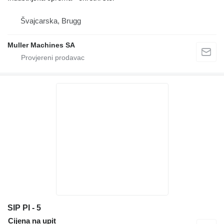
Švајcarska, Brugg
Muller Machines SA
SIP PI - 5
Cijena na upit