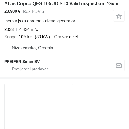
Atlas Copco QES 105 JD ST3 Valid inspection, *Guarantee! Diese
23.900 €
Bez PDV-a
Industrijska oprema - diesel generator
2023
4.424 m/č
Snaga
109 k.s. (80 kW)
Gorivo
dizel
Nizozemska, Groenlo
PFEIFER Sales BV