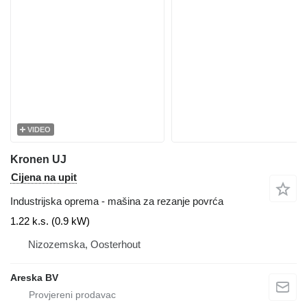
VIDEO
Kronen UJ
Cijena na upit
Industrijska oprema - mašina za rezanje povrća
1.22 k.s. (0.9 kW)
Nizozemska, Oosterhout
Areska BV