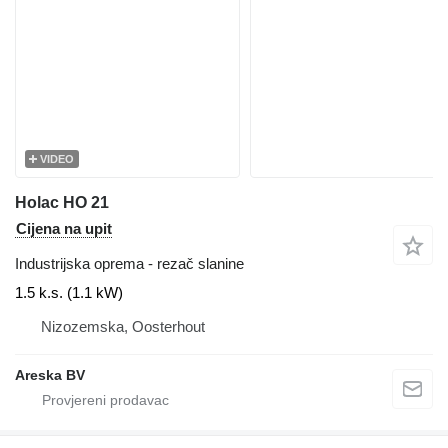
VIDEO
Holac HO 21
Cijena na upit
Industrijska oprema - rezač slanine
1.5 k.s. (1.1 kW)
Nizozemska, Oosterhout
Areska BV