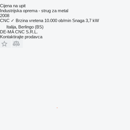
Cijena na upit
Industrijska oprema - strug za metal
2008
CNC
✓
Brzina vretena
10.000 ob/min
Snaga
3,7 kW
Italija, Berlingo (BS)
DE-MA CNC S.R.L.
Kontaktirajte prodavca