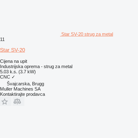
Star SV-20 strug za metal
11
Star SV-20
Cijena na upit
Industrijska oprema - strug za metal
5.03 k.s. (3.7 kW)
CNC
✓
Švајcarska, Brugg
Muller Machines SA
Kontaktirajte prodavca