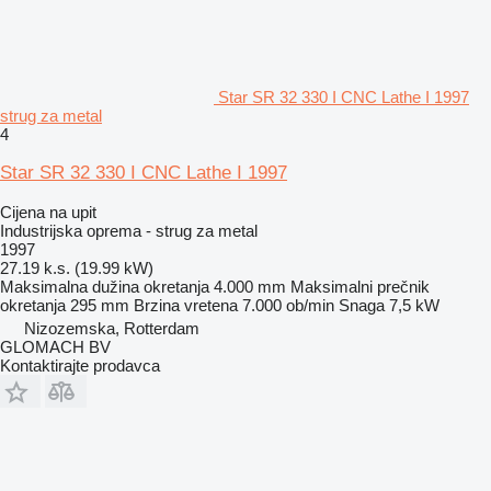
Star SR 32 330 I CNC Lathe I 1997
strug za metal
4
Star SR 32 330 I CNC Lathe I 1997
Cijena na upit
Industrijska oprema - strug za metal
1997
27.19 k.s. (19.99 kW)
Maksimalna dužina okretanja
4.000 mm
Maksimalni prečnik
okretanja
295 mm
Brzina vretena
7.000 ob/min
Snaga
7,5 kW
Nizozemska, Rotterdam
GLOMACH BV
Kontaktirajte prodavca