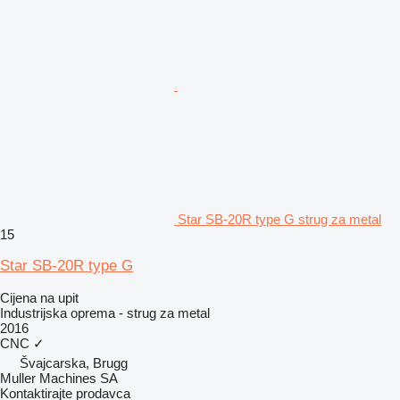
Star SB-20R type G strug za metal
15
Star SB-20R type G
Cijena na upit
Industrijska oprema - strug za metal
2016
CNC
✓
Švајcarska, Brugg
Muller Machines SA
Kontaktirajte prodavca