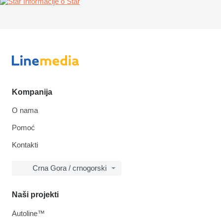
Informacije o Star
Kompanija
O nama
Pomoć
Kontakti
Crna Gora / crnogorski
Naši projekti
Autoline™