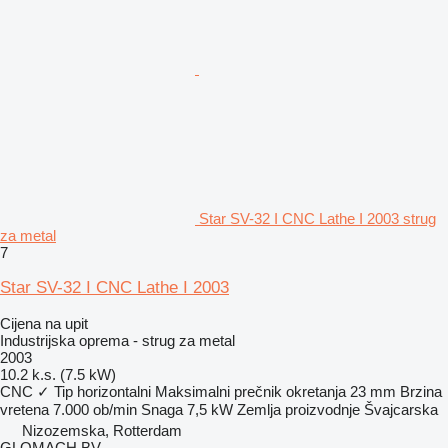
Star SV-32 I CNC Lathe I 2003 strug
za metal
7
Star SV-32 I CNC Lathe I 2003
Cijena na upit
Industrijska oprema - strug za metal
2003
10.2 k.s. (7.5 kW)
CNC
✓
Tip
horizontalni
Maksimalni prečnik okretanja
23 mm
Brzina
vretena
7.000 ob/min
Snaga
7,5 kW
Zemlja proizvodnje
Švајcarska
Nizozemska, Rotterdam
GLOMACH BV