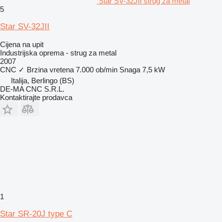
Star SV-32JII strug za metal
5
Star SV-32JII
Cijena na upit
Industrijska oprema - strug za metal
2007
CNC
✓
Brzina vretena
7.000 ob/min
Snaga
7,5 kW
Italija, Berlingo (BS)
DE-MA CNC S.R.L.
Kontaktirajte prodavca
1
Star SR-20J type C