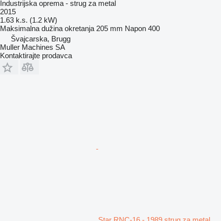
Industrijska oprema - strug za metal
2015
1.63 k.s. (1.2 kW)
Maksimalna dužina okretanja
205 mm
Napon
400
Švајcarska, Brugg
Muller Machines SA
Kontaktirajte prodavca
Star RNC-16 - 1989 strug za metal