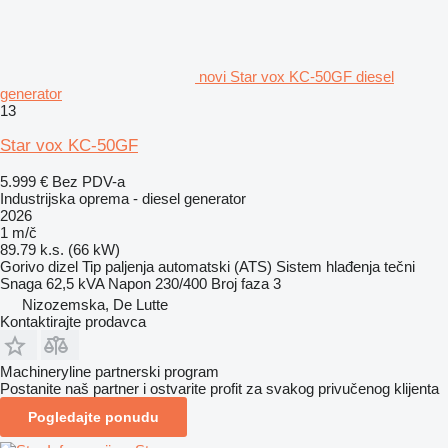
novi Star vox KC-50GF diesel
generator
13
Star vox KC-50GF
5.999 €
Bez PDV-a
Industrijska oprema - diesel generator
2026
1 m/č
89.79 k.s. (66 kW)
Gorivo
dizel
Tip paljenja
automatski (ATS)
Sistem hlađenja
tečni
Snaga
62,5 kVA
Napon
230/400
Broj faza
3
Nizozemska, De Lutte
Kontaktirajte prodavca
Machineryline partnerski program
Postanite naš partner i ostvarite profit za svakog privučenog klijenta
Pogledajte ponudu