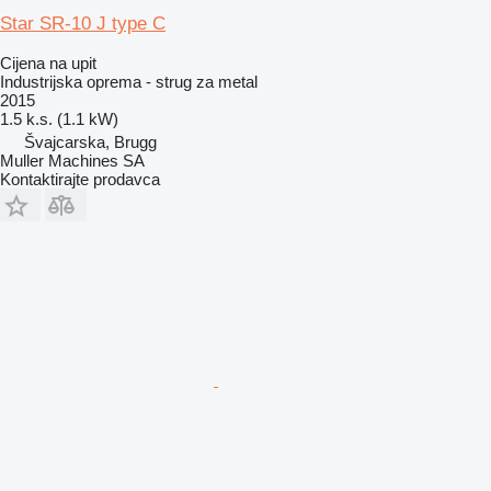
Star SR-10 J type C
Cijena na upit
Industrijska oprema - strug za metal
2015
1.5 k.s. (1.1 kW)
Švајcarska, Brugg
Muller Machines SA
Kontaktirajte prodavca