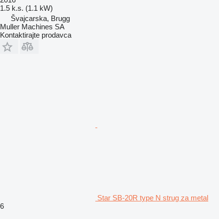
1.5 k.s. (1.1 kW)
Švајcarska, Brugg
Muller Machines SA
Kontaktirajte prodavca
Star SB-20R type N strug za metal
6