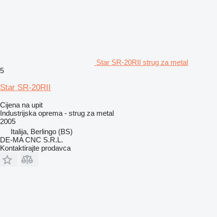
Star SR-20RII strug za metal
5
Star SR-20RII
Cijena na upit
Industrijska oprema - strug za metal
2005
Italija, Berlingo (BS)
DE-MA CNC S.R.L.
Kontaktirajte prodavca