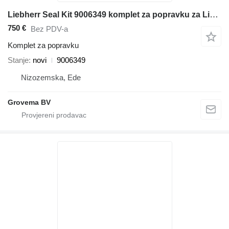
Liebherr Seal Kit 9006349 komplet za popravku za Liebherr A934C Li EDC / A934C Li / A934C HD LITRONIC / LH40 C / R934C / R934C HDSL bagera
750 €
Bez PDV-a
Komplet za popravku
Stanje
novi
9006349
Nizozemska, Ede
Grovema BV