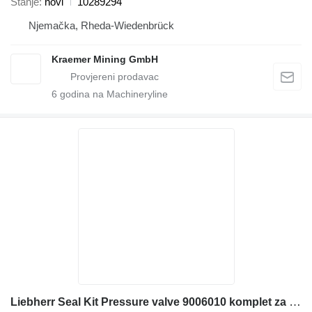
Stanje
novi
10289294
Njemačka, Rheda-Wiedenbrück
Kraemer Mining GmbH
6
godina na Machineryline
Liebherr Seal Kit Pressure valve 9006010 komplet za popravku za Liebherr građevinske mašine