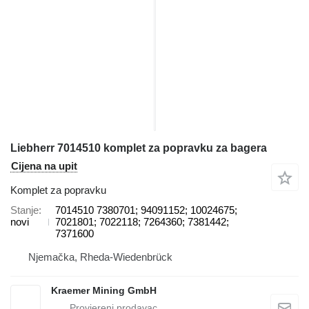
Liebherr 7014510 komplet za popravku za bagera
Cijena na upit
Komplet za popravku
Stanje
7014510 7380701; 94091152; 10024675;
novi
7021801; 7022118; 7264360; 7381442;
7371600
Njemačka, Rheda-Wiedenbrück
Kraemer Mining GmbH