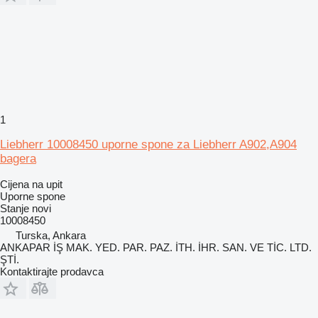
1
Liebherr 10008450 uporne spone za Liebherr A902,A904
bagera
Cijena na upit
Uporne spone
Stanje
novi
10008450
Turska, Ankara
ANKAPAR İŞ MAK. YED. PAR. PAZ. İTH. İHR. SAN. VE TİC. LTD.
ŞTİ.
Kontaktirajte prodavca