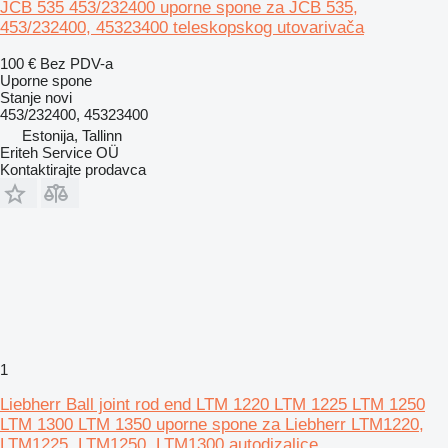
JCB 535 453/232400 uporne spone za JCB 535,
453/232400, 45323400 teleskopskog utovarivača
100 €
Bez PDV-a
Uporne spone
Stanje
novi
453/232400, 45323400
Estonija, Tallinn
Eriteh Service OÜ
Kontaktirajte prodavca
1
Liebherr Ball joint rod end LTM 1220 LTM 1225 LTM 1250
LTM 1300 LTM 1350 uporne spone za Liebherr LTM1220,
LTM1225, LTM1250, LTM1300 autodizalice