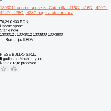
1303012 uporne spone za Caterpillar 416C , 416D , 420D ,
424D , 426C , 428C bagera-utovarivača
76,24 €
400 RON
Uporne spone
Stanje
novi
1303012 , 130-3012 1303809 130-3809
Rumunija, ILFOV
PIESE BULDO S.R.L.
5
godina na Machineryline
Kontaktirajte prodavca