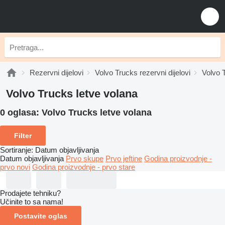
Rezervni dijelovi
Volvo Trucks rezervni dijelovi
Volvo 
Volvo Trucks letve volana
0 oglasa:
Volvo Trucks letve volana
Filter
Sortiranje
:
Datum objavljivanja
Datum objavljivanja
Prvo skupe
Prvo jeftine
Godina proizvodnje -
prvo novi
Godina proizvodnje - prvo stare
Prodajete tehniku?
Učinite to sa nama!
Postavite oglas