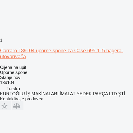
1
Carraro 139104 uporne spone za Case 695-115 bagera-
utovarivača
Cijena na upit
Uporne spone
Stanje
novi
139104
Turska
KURTOĞLU İŞ MAKİNALARI İMALAT YEDEK PARÇA LTD ŞTİ
Kontaktirajte prodavca