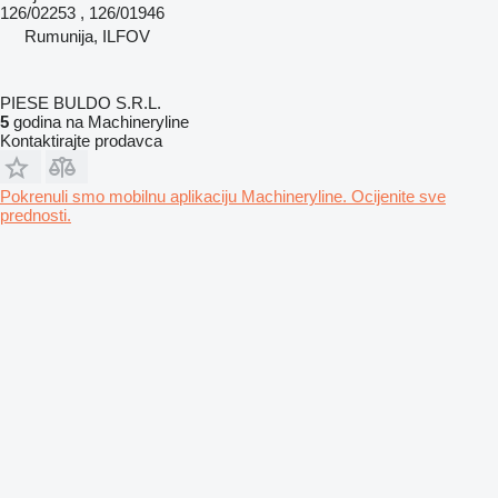
126/02253 , 126/01946
Rumunija, ILFOV
PIESE BULDO S.R.L.
5
godina na Machineryline
Kontaktirajte prodavca
Pokrenuli smo mobilnu aplikaciju Machineryline. Ocijenite sve
prednosti.