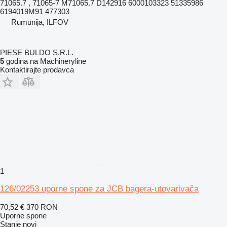
71065.7 , 71065-7 M71065.7 D142916 6000103323 51335986
6194019M91 477303
Rumunija, ILFOV
PIESE BULDO S.R.L.
5
godina na Machineryline
Kontaktirajte prodavca
1
126/02253 uporne spone za JCB bagera-utovarivača
70,52 €
370 RON
Uporne spone
Stanje
novi