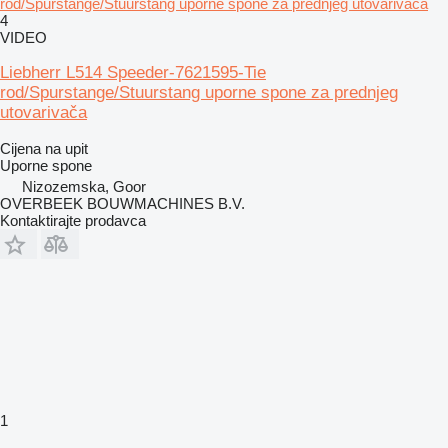
rod/Spurstange/Stuurstang uporne spone za prednjeg utovarivača
4
VIDEO
Liebherr L514 Speeder-7621595-Tie
rod/Spurstange/Stuurstang uporne spone za prednjeg
utovarivača
Cijena na upit
Uporne spone
Nizozemska, Goor
OVERBEEK BOUWMACHINES B.V.
Kontaktirajte prodavca
1