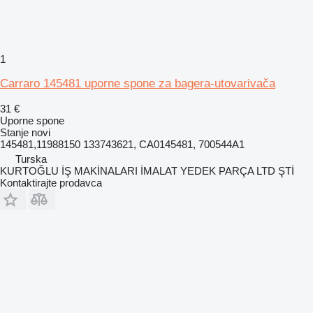
1
Carraro 145481 uporne spone za bagera-utovarivača
31 €
Uporne spone
Stanje
novi
145481,11988150 133743621, CA0145481, 700544A1
Turska
KURTOĞLU İŞ MAKİNALARI İMALAT YEDEK PARÇA LTD ŞTİ
Kontaktirajte prodavca