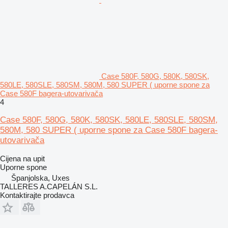
Case 580F, 580G, 580K, 580SK,
580LE, 580SLE, 580SM, 580M, 580 SUPER ( uporne spone za
Case 580F bagerа-utovarivačа
4
Case 580F, 580G, 580K, 580SK, 580LE, 580SLE, 580SM,
580M, 580 SUPER ( uporne spone za Case 580F bagera-
utovarivača
Cijena na upit
Uporne spone
Španjolska, Uxes
TALLERES A.CAPELÁN S.L.
Kontaktirajte prodavca