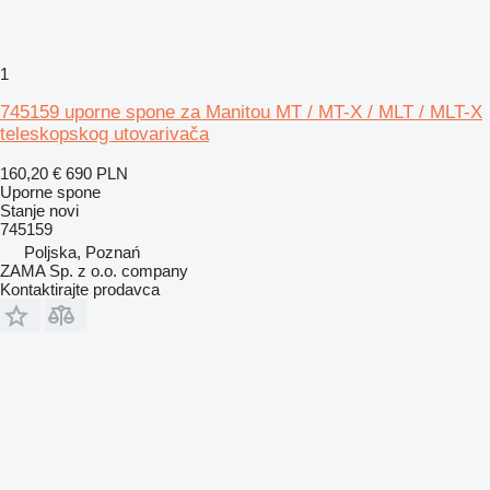
1
745159 uporne spone za Manitou MT / MT-X / MLT / MLT-X
teleskopskog utovarivača
160,20 €
690 PLN
Uporne spone
Stanje
novi
745159
Poljska, Poznań
ZAMA Sp. z o.o. company
Kontaktirajte prodavca