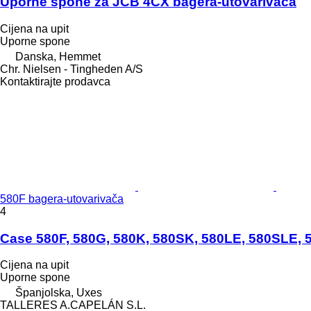
Uporne spone za JCB 4CX bagera-utovarivača
Cijena na upit
Uporne spone
Danska, Hemmet
Chr. Nielsen - Tingheden A/S
Kontaktirajte prodavca
580F bagerа-utovarivačа
4
Case 580F, 580G, 580K, 580SK, 580LE, 580SLE, 
Cijena na upit
Uporne spone
Španjolska, Uxes
TALLERES A.CAPELÁN S.L.