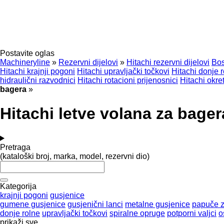
Postavite oglas
Machineryline
»
Rezervni dijelovi
»
Hitachi rezervni dijelovi
Bos
Hitachi krajnji pogoni
Hitachi upravljački točkovi
Hitachi donje 
hidraulični razvodnici
Hitachi rotacioni prijenosnici
Hitachi okret
bagerа
»
Hitachi letve volana za bager
Pretraga
(kataloški broj, marka, model, rezervni dio)
Kategorija
krajnji pogoni
gusjenice
gumene gusjenice
gusjenični lanci
metalne gusjenice
papuče z
donje rolne
upravljački točkovi
spiralne opruge
potporni valjci
o
prikaži sve