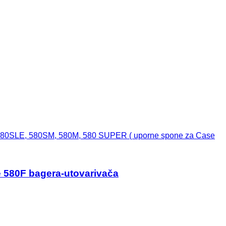
580SLE, 580SM, 580M, 580 SUPER ( uporne spone za Case
 580F bagera-utovarivača