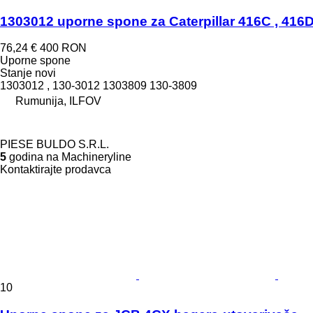
1303012 uporne spone za Caterpillar 416C , 416D
76,24 €
400 RON
Uporne spone
Stanje
novi
1303012 , 130-3012 1303809 130-3809
Rumunija, ILFOV
PIESE BULDO S.R.L.
5
godina na Machineryline
Kontaktirajte prodavca
10