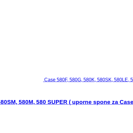
Case 580F, 580G, 580K, 580SK, 580LE, 
580SM, 580M, 580 SUPER ( uporne spone za Case