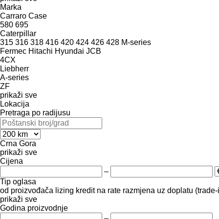
Marka
Carraro
Case
580
695
Caterpillar
315
316
318
416
420
424
426
428
M-series
Fermec
Hitachi
Hyundai
JCB
4CX
Liebherr
A-series
ZF
prikaži sve
Lokacija
Pretraga po radijusu
Crna Gora
prikaži sve
Cijena
–
Tip oglasa
od proizvođača
lizing
kredit
na rate
razmjena uz doplatu (trade-
prikaži sve
Godina proizvodnje
–