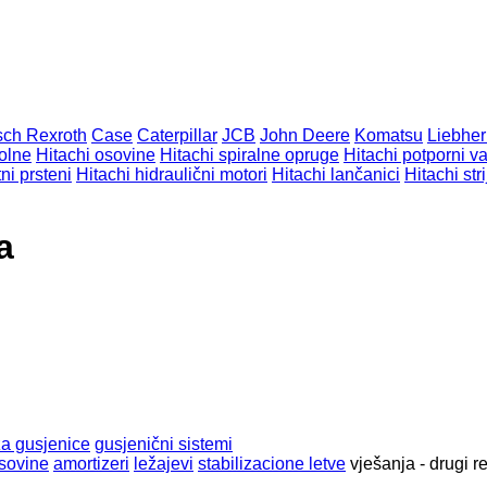
ch Rexroth
Case
Caterpillar
JCB
John Deere
Komatsu
Liebher
rolne
Hitachi osovine
Hitachi spiralne opruge
Hitachi potporni va
ni prsteni
Hitachi hidraulični motori
Hitachi lančanici
Hitachi str
а
a gusjenice
gusjenični sistemi
sovine
amortizeri
ležajevi
stabilizacione letve
vješanja - drugi re