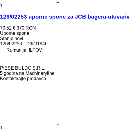
1
126/02253 uporne spone za JCB bagera-utovari
70,52 €
370 RON
Uporne spone
Stanje
novi
126/02253 , 126/01946
Rumunija, ILFOV
PIESE BULDO S.R.L.
5
godina na Machineryline
Kontaktirajte prodavca
1