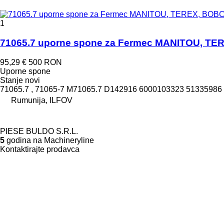
1
71065.7 uporne spone za Fermec MANITOU, TE
95,29 €
500 RON
Uporne spone
Stanje
novi
71065.7 , 71065-7 M71065.7 D142916 6000103323 5133598
Rumunija, ILFOV
PIESE BULDO S.R.L.
5
godina na Machineryline
Kontaktirajte prodavca