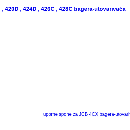
 , 420D , 424D , 426C , 428C bagera-utovarivača
uporne spone za JCB 4CX bagerа-utovar