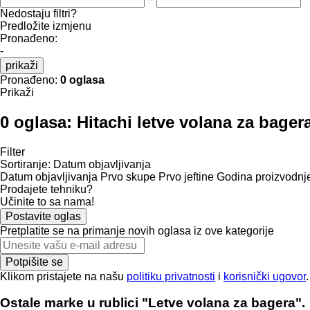
Nedostaju filtri?
Predložite izmjenu
Pronađeno:
-
prikaži
Pronađeno:
0 oglasa
Prikaži
0 oglasa:
Hitachi letve volana za bager
Filter
Sortiranje
:
Datum objavljivanja
Datum objavljivanja
Prvo skupe
Prvo jeftine
Godina proizvodnje
Prodajete tehniku?
Učinite to sa nama!
Postavite oglas
Pretplatite se na primanje novih oglasa iz ove kategorije
Potpišite se
Klikom pristajete na našu
politiku privatnosti
i
korisnički ugovor
.
Ostale marke u rublici "Letve volana za bagerа".