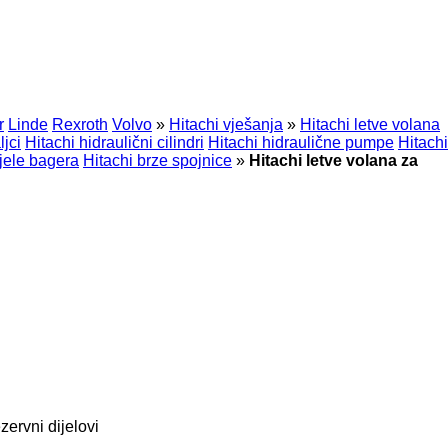
r
Linde
Rexroth
Volvo
»
Hitachi vješanja
»
Hitachi letve volana
ljci
Hitachi hidraulični cilindri
Hitachi hidraulične pumpe
Hitachi
ijele bagera
Hitachi brze spojnice
»
Hitachi letve volana za
zervni dijelovi