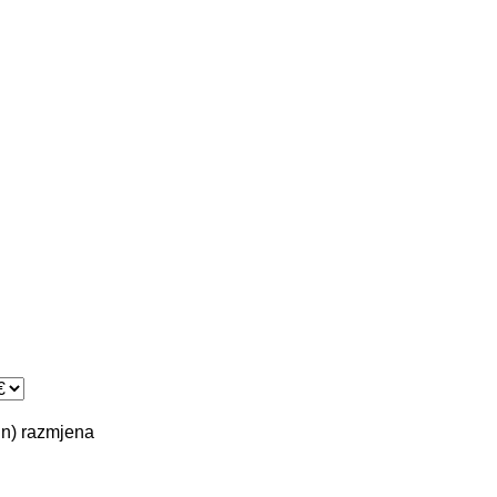
in)
razmjena