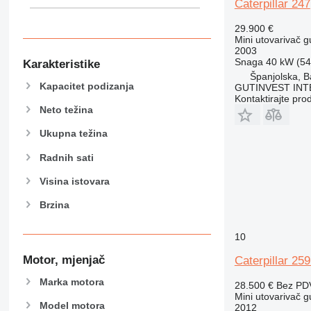
Caterpillar 247
29.900 €
Mini utovarivač g
2003
Snaga
40 kW (54.
Karakteristike
Španjolska, B
Kapacitet podizanja
GUTINVEST INT
Kontaktirajte pro
Neto težina
Ukupna težina
Radnih sati
Visina istovara
Brzina
10
Motor, mjenjač
Caterpillar 25
Marka motora
28.500 €
Bez PD
Mini utovarivač g
Model motora
2012