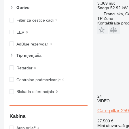
3.369 m/č
Gorivo
Snaga
52.92 kW (
Francuska, C
TP Zone
Filter za čestice čađi
Kontaktirajte pro
EEV
AdBlue rezervoar
Tip mјenjača
Retarder
Centralno podmazivanje
Blokada diferencijala
24
VIDEO
Caterpillar 25
Kabina
27.500 €
Mini utovarivač g
Auto grijač