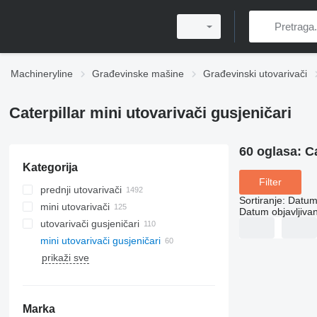
Machineryline
Građevinske mašine
Građevinski utovarivači
Caterpillar mini utovarivači gusjeničari
60 oglasa:
Ca
Kategorija
Filter
prednji utovarivači
Sortiranje
:
Datum 
mini utovarivači
Datum objavljivan
utovarivači gusjeničari
mini utovarivači gusjeničari
prikaži sve
Marka