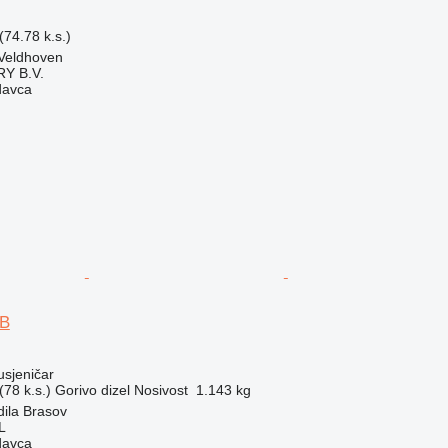
74.78 k.s.)
Veldhoven
Y B.V.
davca
7B
usjeničar
78 k.s.)
Gorivo
dizel
Nosivost
1.143 kg
ila Brasov
L
davca