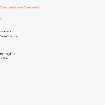
9D
usjeničar
 Zevenbergen
hineryline
davca