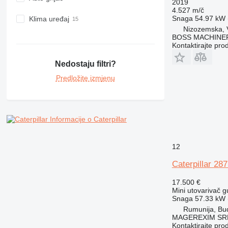
2019
4.527 m/č
Snaga
54.97 kW (
Klima uređaj
Nizozemska, 
BOSS MACHINER
Kontaktirajte pro
Nedostaju filtri?
Predložite izmjenu
Informacije o Caterpillar
12
Caterpillar 28
17.500 €
Mini utovarivač g
Snaga
57.33 kW (
Rumunija, Bud
MAGEREXIM SR
Kontaktirajte pro