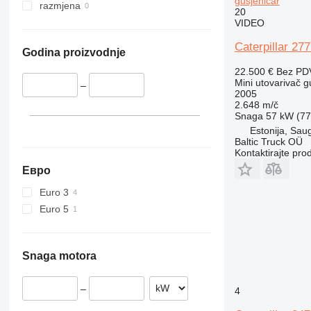
gusjeničar
razmjena
20
VIDEO
Caterpillar 
Godina proizvodnje
22.500 €
Bez PD
Mini utovarivač g
–
2005
2.648 m/č
Snaga
57 kW (77.
Estonija, Sau
Baltic Truck OÜ
Kontaktirajte pro
Евро
Euro 3
Euro 5
Snaga motora
–
4