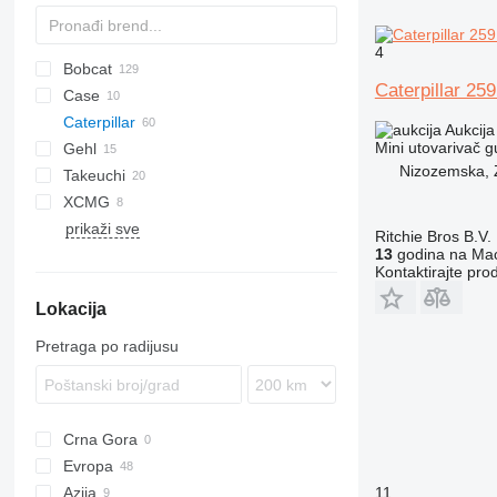
4
Bobcat
Caterpillar 25
Case
320
CK
Caterpillar
864
320
Aukcija
Mini utovarivač g
Gehl
A series
420
239D
Nizozemska,
Takeuchi
E series
440
247B
RT
HMK
YF
205
331
CK
CLG
CDM
SL
SWTL
XCMG
S series
450
259D
Robot
TL
Dingo
S-series
prikaži sve
T series
TR
277C
S-Series
XC
ZT
Ritchie Bros B.V.
13
godina na Mac
279D
ZL
Kontaktirajte pro
289D
Lokacija
299D2
299D3 XE
Pretraga po radijusu
D series
Crna Gora
Evropa
11
Azija
Njemačka