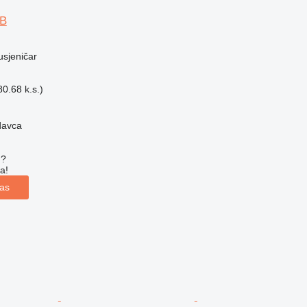
7B
usjeničar
0.68 k.s.)
davca
u?
a!
las