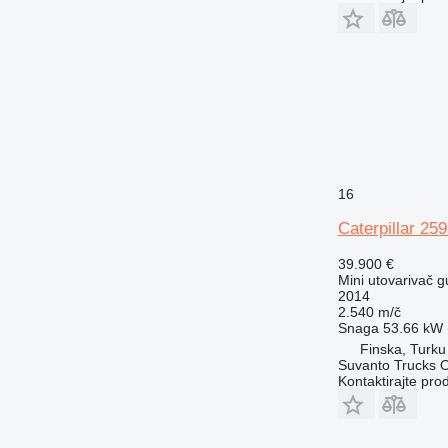
16
Caterpillar 25
39.900 €
Mini utovarivač g
2014
2.540 m/č
Snaga
53.66 kW (
Finska, Turku
Suvanto Trucks 
Kontaktirajte pro