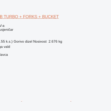
277B TURBO + FORKS + BUCKET
V-a
usjeničar
55 k.s.)
Gorivo
dizel
Nosivost
2.676 kg
ga vald
davca