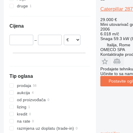
druge
Nizozemska
Kina
Caterpillar 28
Italija
Ujedinjeni Arapski Emirati
Ukrajina
29.000 €
Rumunija
Mini utovarivač g
Cijena
Češka
2006
6.018 m/č
Francuska
Snaga
59.3 kW (8
–
Letonija
Italija, Rome
Španjolska
OMECO SPA
Kontaktirajte pro
prikaži sve
Prodajete tehnik
Učinite to sa nam
Tip oglasa
Postavite og
prodaja
aukcija
od proizvođača
lizing
kredit
na rate
razmjena uz doplatu (trade-in)