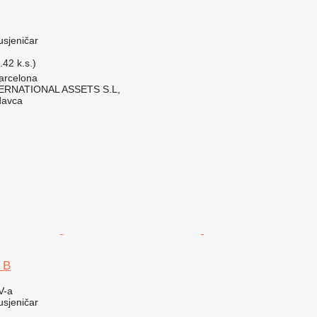
usjeničar
42 k.s.)
arcelona
ERNATIONAL ASSETS S.L,
davca
9 B
V-a
usjeničar