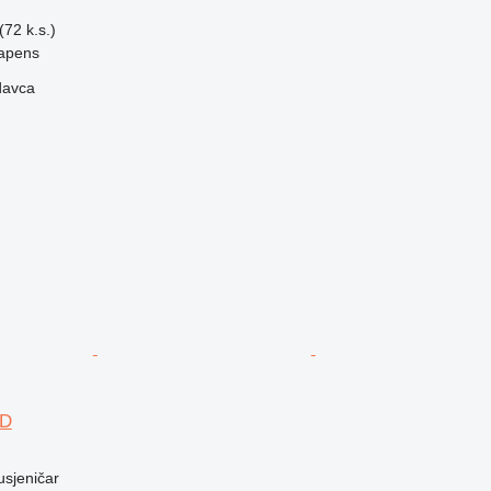
72 k.s.)
apens
davca
9D
usjeničar