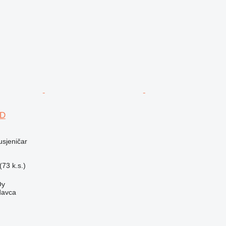
9D
usjeničar
73 k.s.)
Oy
davca