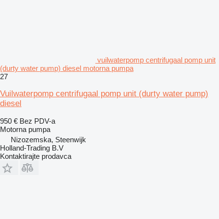
vuilwaterpomp centrifugaal pomp unit
(durty water pump) diesel motorna pumpa
27
Vuilwaterpomp centrifugaal pomp unit (durty water pump)
diesel
950 €
Bez PDV-a
Motorna pumpa
Nizozemska, Steenwijk
Holland-Trading B.V
Kontaktirajte prodavca