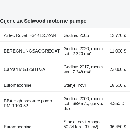
Cijene za Selwood motorne pumpe
Airtec Rovati F34K125/2AN
Godina: 2005
12.770 €
Godina: 2020, radnih
BEREGNUNGSAGGREGAT
11.000 €
sati: 2.220 m/č
Godina: 2017, radnih
Caprari MG125HT/2A
22.060 €
sati: 7.249 m/č
Euromacchine
Stanje: novi
18.500 €
Godina: 2000, radnih
BBA High pressure pump
sati: 689 m/č, gorivo:
4.250 €
PM.3.100.52
dizel
Stanje: novi, snaga:
Euromacchine
50.34 k.s. (37 kW),
36.450 €