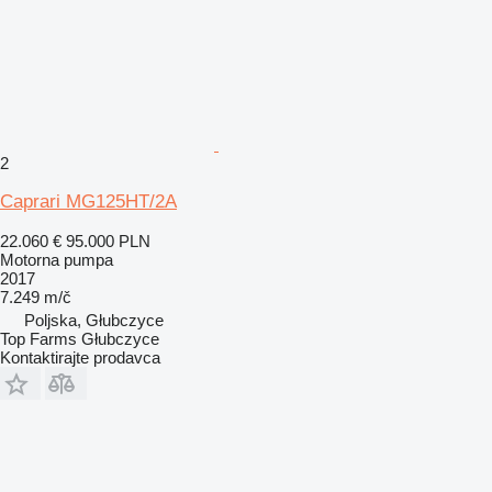
2
Caprari MG125HT/2A
22.060 €
95.000 PLN
Motorna pumpa
2017
7.249 m/č
Poljska, Głubczyce
Top Farms Głubczyce
Kontaktirajte prodavca