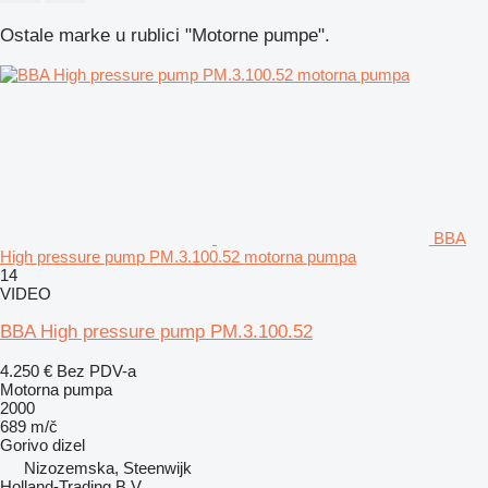
Ostale marke u rublici "Motorne pumpe".
BBA
High pressure pump PM.3.100.52 motorna pumpa
14
VIDEO
BBA High pressure pump PM.3.100.52
4.250 €
Bez PDV-a
Motorna pumpa
2000
689 m/č
Gorivo
dizel
Nizozemska, Steenwijk
Holland-Trading B.V