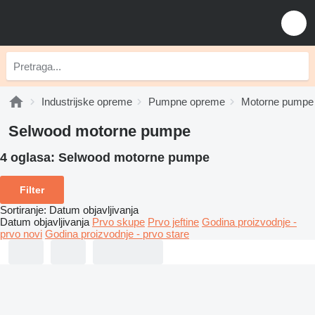
Industrijske opreme
Pumpne opreme
Motorne pumpe
Selwood motorne pumpe
4 oglasa:
Selwood motorne pumpe
Filter
Sortiranje
:
Datum objavljivanja
Datum objavljivanja
Prvo skupe
Prvo jeftine
Godina proizvodnje -
prvo novi
Godina proizvodnje - prvo stare