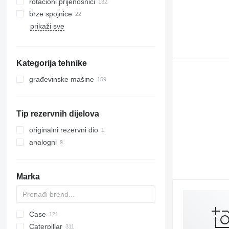
rotacioni prijenosnici
brze spojnice
prikaži sve
Kategorija tehnike
građevinske mašine
bageri
kranovi
mini bageri
Tip rezervnih dijelova
rovokopači
dizalice za sve terene
originalni rezervni dio
analogni
Marka
Case
AZ
AX
260LC
BC
320
Caterpillar
1302
325
450