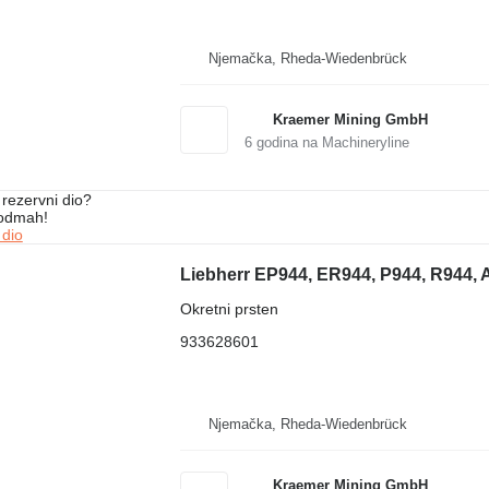
Njemačka, Rheda-Wiedenbrück
Kraemer Mining GmbH
6
godina na Machineryline
rezervni dio?
 odmah!
 dio
Liebherr EP944, ER944, P944, R944, 
Okretni prsten
933628601
Njemačka, Rheda-Wiedenbrück
Kraemer Mining GmbH