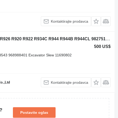
Kontaktirajte prodavca
Liebherr R904 R914 R924 R906 R916 R926 R920 R922 R934C R944 R944B R944CL 982751301 okretni prsten za Liebherr R904 R914 R924 R906 R916 R926 R920 R922 R934C R944 R944B R944CL R954C R974 R984 R9100 R9350 bagera
500 US$
3543 968988401 Excavator Slew 11690802
o.,Ltd
Kontaktirajte prodavca
?
Postavite oglas