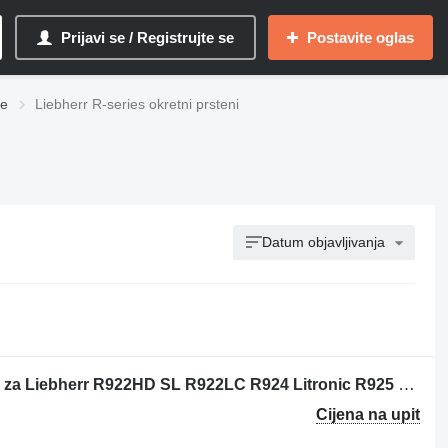
Prijavi se / Registrujte se
Postavite oglas
je
Liebherr R-series okretni prsteni
Datum objavljivanja
Inel de rotire excavator okretni prsten za Liebherr R922HD SL R922LC R924 Litronic R925 R925B R926LC građevinske mašine
Cijena na upit