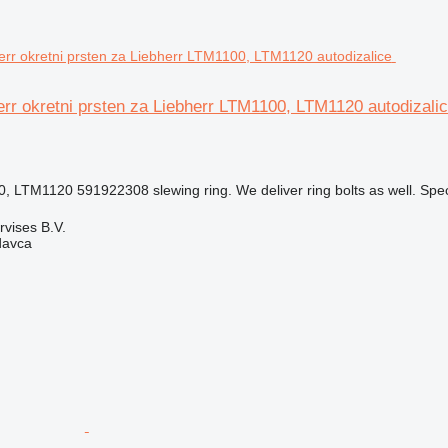
err okretni prsten za Liebherr LTM1100, LTM1120 autodizali
 LTM1120 591922308 slewing ring. We deliver ring bolts as well. Specia
rvises B.V.
davca