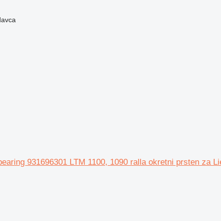
davca
bearing 931696301 LTM 1100, 1090 ralla okretni prsten za L