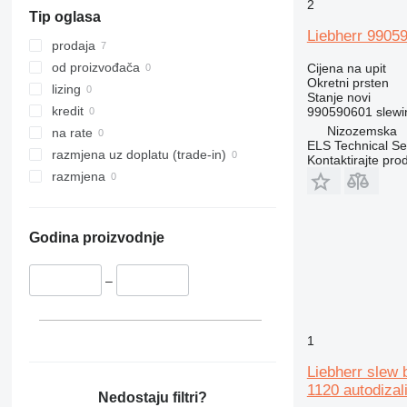
322
LTM 1070
R904
2
Tip oglasa
323
LTM 1080
R906
Liebherr 99059
324
LTM 1090
R912
prodaja
325
LTM 1100
R914
od proizvođača
Cijena na upit
Okretni prsten
326
LTM 1120
R916
lizing
Stanje
novi
329
LTM 1130
R920
kredit
990590601 slewi
Nizozemska
330
LTM 1140
R922
na rate
ELS Technical Se
336
LTM 1160
R924
razmjena uz doplatu (trade-in)
Kontaktirajte pro
345
LTM 1200
R926
razmjena
350
LTM 1220
R932
365
LTM 1225
R934
Godina proizvodnje
375
LTM 1250
R942
390
LTM 1300
R944
–
DE
LTM 1350
R946
E-series
LTM 1400
R954
M-series
LTM 1500
R964
1
MH
LTM 1750
R974
Liebherr slew 
R984
1120 autodizal
Nedostaju filtri?