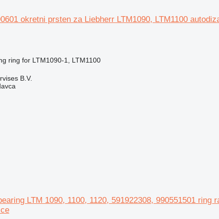
0601 okretni prsten za Liebherr LTM1090, LTM1100 autodiza
ng ring for LTM1090-1, LTM1100
rvises B.V.
davca
bearing LTM 1090, 1100, 1120, 591922308, 990551501 ring r
ice