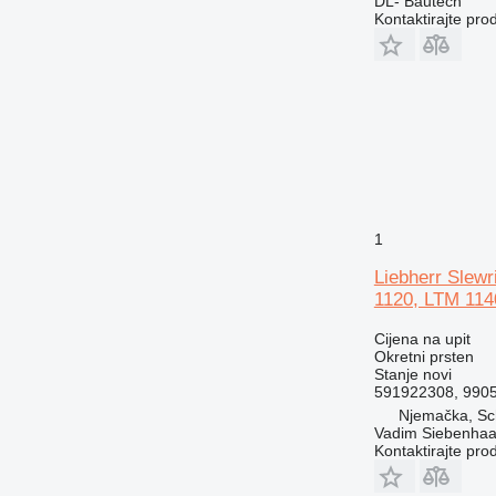
DL- Bautech
Kontaktirajte pro
1
Liebherr Slew
1120, LTM 1140
Cijena na upit
Okretni prsten
Stanje
novi
591922308, 990
Njemačka, S
Vadim Siebenhaa
Kontaktirajte pro