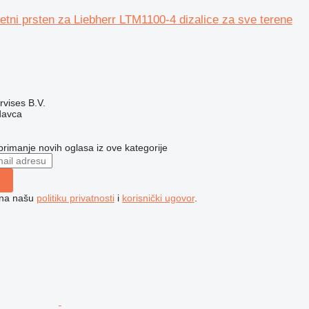
tni prsten za Liebherr LTM1100-4 dizalice za sve terene
rvises B.V.
davca
 primanje novih oglasa iz ove kategorije
e na našu
politiku privatnosti
i
korisnički ugovor
.