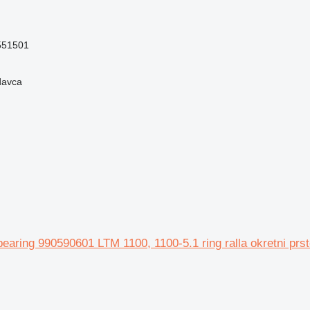
551501
davca
bearing 990590601 LTM 1100, 1100-5.1 ring ralla okretni prs