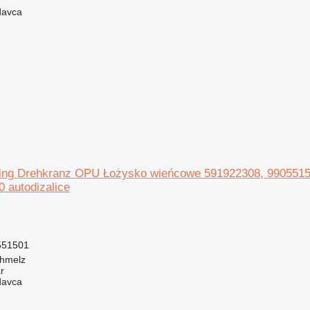
davca
ring Drehkranz OPU Łożysko wieńcowe 591922308, 99055150
 autodizalice
551501
chmelz
r
davca