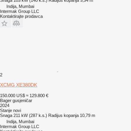
Snaga
103 kW (140 k.s.)
Radijus kopanja
9,94 m
Indija, Mumbai
Intermak Group LLC
Kontaktirajte prodavca
2
XCMG XE380DK
150.000 US$
≈ 129.800 €
Bager gusjeničar
2024
Stanje
novi
Snaga
211 kW (287 k.s.)
Radijus kopanja
10,79 m
Indija, Mumbai
Intermak Group LLC