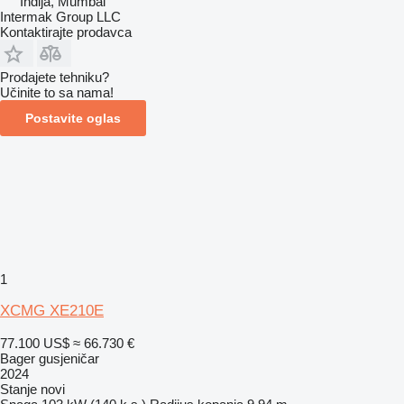
Indija, Mumbai
Intermak Group LLC
Kontaktirajte prodavca
Prodajete tehniku?
Učinite to sa nama!
Postavite oglas
1
XCMG XE210E
77.100 US$
≈ 66.730 €
Bager gusjeničar
2024
Stanje
novi