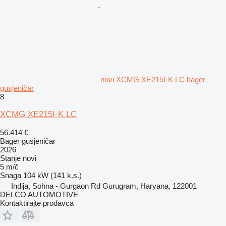
novi XCMG XE215I-K LC bager
gusjeničar
8
XCMG XE215I-K LC
56.414 €
Bager gusjeničar
2026
Stanje
novi
5 m/č
Snaga
104 kW (141 k.s.)
Indija, Sohna - Gurgaon Rd Gurugram, Haryana, 122001
DELCO AUTOMOTIVE
Kontaktirajte prodavca