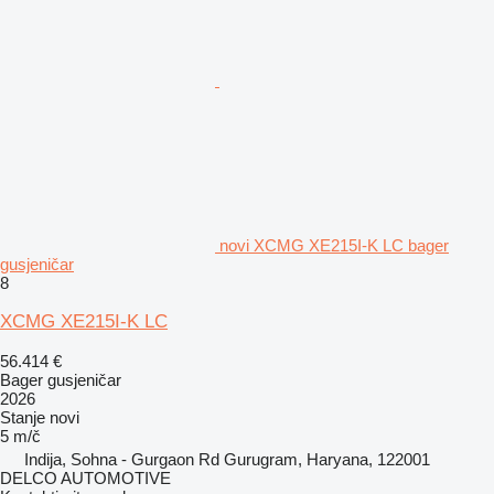
novi XCMG XE215I-K LC bager
gusjeničar
8
XCMG XE215I-K LC
56.414 €
Bager gusjeničar
2026
Stanje
novi
5 m/č
Indija, Sohna - Gurgaon Rd Gurugram, Haryana, 122001
DELCO AUTOMOTIVE