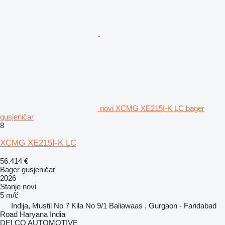
novi XCMG XE215I-K LC bager
gusjeničar
8
XCMG XE215I-K LC
56.414 €
Bager gusjeničar
2026
Stanje
novi
5 m/č
Indija, Mustil No 7 Kila No 9/1 Baliawaas , Gurgaon - Faridabad
Road Haryana India
DELCO AUTOMOTIVE