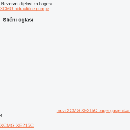
Rezervni dijelovi za bagerа
XCMG hidraulične pumpe
Slični oglasi
novi XCMG XE215C bager gusjeničar
4
XCMG XE215C