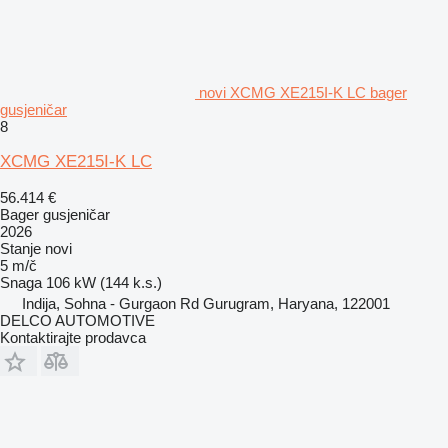
novi XCMG XE215I-K LC bager
gusjeničar
8
XCMG XE215I-K LC
56.414 €
Bager gusjeničar
2026
Stanje
novi
5 m/č
Snaga
106 kW (144 k.s.)
Indija, Sohna - Gurgaon Rd Gurugram, Haryana, 122001
DELCO AUTOMOTIVE
Kontaktirajte prodavca