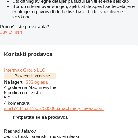
Utskiftning av egne detaljer på fakturaen til et ekte selskap
Bør du utfører overføringen, sjekk at de spesifiserte detaljene
er riktige, og hvorvidt de faktisk hører til det spesifiserte
selskapet.
Pronašli ste prevaranta?
Javite nam
Kontakti prodavca
Intermak Group LLC
Provjereni prodavac
Na lageru:
383 oglasa
4
godine na Machineryline
9
godina na tržištu
5.0
4 komentara
site1743753376957599006.machineryline-az.com
Pretplatite se na prodavca
Rashad Jafarov
Jezici:
turski, španski, ruski, engleski