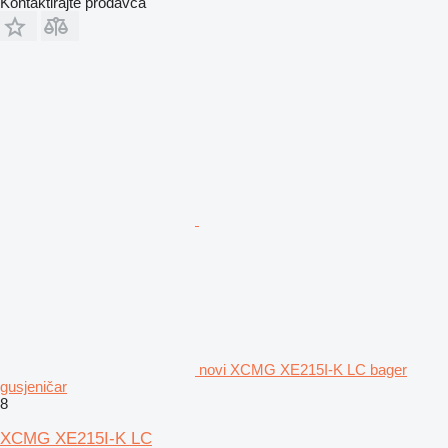
Kontaktirajte prodavca
novi XCMG XE215I-K LC bager
gusjeničar
8
XCMG XE215I-K LC