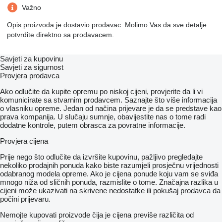
Važno
Opis proizvoda je dostavio prodavac. Molimo Vas da sve detalje
potvrdite direktno sa prodavacem.
Savjeti za kupovinu
Savjeti za sigurnost
Provjera prodavca
Ako odlučite da kupite opremu po niskoj cijeni, provjerite da li vi
komunicirate sa stvarnim prodavcem. Saznajte što više informacija
o vlasniku opreme. Jedan od načina prijevare je da se predstave kao
prava kompanija. U slučaju sumnje, obavijestite nas o tome radi
dodatne kontrole, putem obrasca za povratne informacije.
Provjera cijena
Prije nego što odlučite da izvršite kupovinu, pažljivo pregledajte
nekoliko prodajnih ponuda kako biste razumjeli prosječnu vrijednosti
odabranog modela opreme. Ako je cijena ponude koju vam se sviđa
mnogo niža od sličnih ponuda, razmislite o tome. Značajna razlika u
cijeni može ukazivati ​​na skrivene nedostatke ili pokušaj prodavca da
počini prijevaru.
Nemojte kupovati proizvode čija je cijena previše različita od