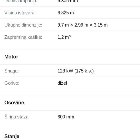
Dubina kopanja:
6.305 mm
Visina istovara:
6.825 m
Ukupne dimenzije:
9,7 m × 2,99 m × 3,15 m
Zapremina kašike:
1,2 m³
Motor
Snaga:
128 kW (175 k.s.)
Gorivo:
dizel
Osovine
Širina staza:
600 mm
Stanje