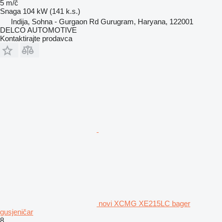
5 m/č
Snaga
104 kW (141 k.s.)
Indija, Sohna - Gurgaon Rd Gurugram, Haryana, 122001
DELCO AUTOMOTIVE
Kontaktirajte prodavca
novi XCMG XE215LC bager
gusjeničar
8