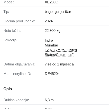
Model:
XE230C
Tip:
bager gusjeničar
Godina proizvodnje:
2024
Neto težina:
22.900 kg
Lokacija:
Indija
Mumbai
12973 km to "United
States/Columbus"
Datum objavljivanja:
više od 1 mjeseca
Machineryline ID:
DE45204
Opis
Dubina kopanja:
6,3 m