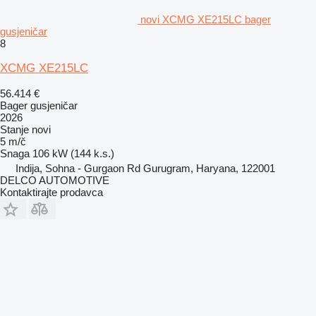
novi XCMG XE215LC bager
gusjeničar
8
XCMG XE215LC
56.414 €
Bager gusjeničar
2026
Stanje
novi
5 m/č
Snaga
106 kW (144 k.s.)
Indija, Sohna - Gurgaon Rd Gurugram, Haryana, 122001
DELCO AUTOMOTIVE
Kontaktirajte prodavca