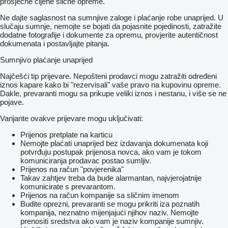
prosječne cijene slične opreme.
Ne dajte saglasnost na sumnjive zaloge i plaćanje robe unaprijed. U
slučaju sumnje, nemojte se bojati da pojasnite pojedinosti, zatražite
dodatne fotografije i dokumente za opremu, provjerite autentičnost
dokumenata i postavljajte pitanja.
Sumnjivo plaćanje unaprijed
Najčešći tip prijevare. Nepošteni prodavci mogu zatražiti određeni
iznos kapare kako bi "rezervisali" vaše pravo na kupovinu opreme.
Dakle, prevaranti mogu sa prikupe veliki iznos i nestanu, i više se ne
pojave.
Varijante ovakve prijevare mogu uključivati:
Prijenos pretplate na karticu
Nemojte plaćati unaprijed bez izdavanja dokumenata koji
potvrđuju postupak prijenosa novca, ako vam je tokom
komuniciranja prodavac postao sumljiv.
Prijenos na račun "povjerenika"
Takav zahtjev treba da bude alarmantan, najvjerojatnije
komunicirate s prevarantom.
Prijenos na račun kompanije sa sličnim imenom
Budite oprezni, prevaranti se mogu prikriti iza poznatih
kompanija, neznatno mijenjajući njihov naziv. Nemojte
prenositi sredstva ako vam je naziv kompanije sumnjiv.