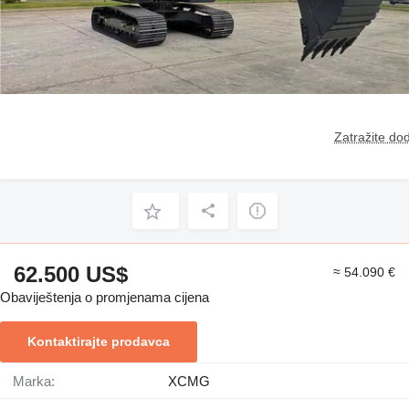
Zatražite dod
62.500 US$
≈ 54.090 €
Obaviještenja o promjenama cijena
Kontaktirajte prodavca
Marka:
XCMG