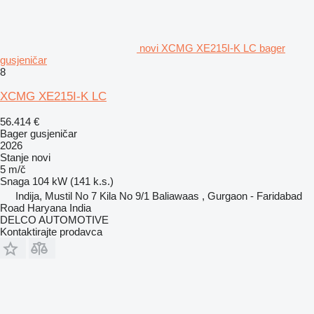
novi XCMG XE215I-K LC bager
gusjeničar
8
XCMG XE215I-K LC
56.414 €
Bager gusjeničar
2026
Stanje
novi
5 m/č
Snaga
104 kW (141 k.s.)
Indija, Mustil No 7 Kila No 9/1 Baliawaas , Gurgaon - Faridabad
Road Haryana India
DELCO AUTOMOTIVE
Kontaktirajte prodavca