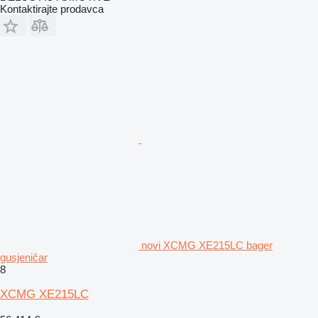
Kontaktirajte prodavca
novi XCMG XE215LC bager
gusjeničar
8
XCMG XE215LC