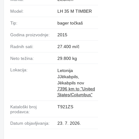
Model:
LH 35 M TIMBER
Tip:
bager točkaš
Godina proizvodnje:
2015
Radnih sati:
27.400 m/č
Neto težina:
29.800 kg
Lokacija:
Letonija
JJēkabpils,
Jēkabpils nov
7396 km to "United
States/Columbus"
Kataloški broj
T921ZS
prodavca:
Datum objavljivanja:
23. 7. 2026.