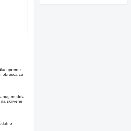
niku opreme.
em obrasca za
abranog modela
​na skrivene
dodatne