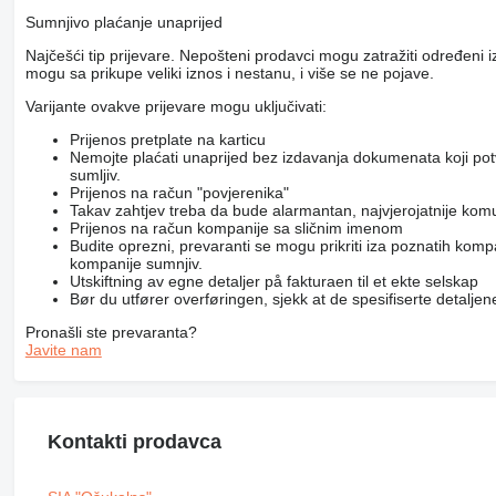
Sumnjivo plaćanje unaprijed
Najčešći tip prijevare. Nepošteni prodavci mogu zatražiti određeni 
mogu sa prikupe veliki iznos i nestanu, i više se ne pojave.
Varijante ovakve prijevare mogu uključivati:
Prijenos pretplate na karticu
Nemojte plaćati unaprijed bez izdavanja dokumenata koji po
sumljiv.
Prijenos na račun "povjerenika"
Takav zahtjev treba da bude alarmantan, najvjerojatnije kom
Prijenos na račun kompanije sa sličnim imenom
Budite oprezni, prevaranti se mogu prikriti iza poznatih komp
kompanije sumnjiv.
Utskiftning av egne detaljer på fakturaen til et ekte selskap
Bør du utfører overføringen, sjekk at de spesifiserte detaljene 
Pronašli ste prevaranta?
Javite nam
Kontakti prodavca