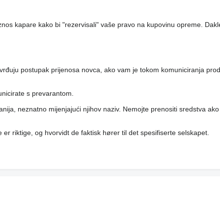
iznos kapare kako bi "rezervisali" vaše pravo na kupovinu opreme. Dakl
tvrđuju postupak prijenosa novca, ako vam je tokom komuniciranja pro
unicirate s prevarantom.
anija, neznatno mijenjajući njihov naziv. Nemojte prenositi sredstva ako
er riktige, og hvorvidt de faktisk hører til det spesifiserte selskapet.