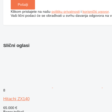
Klikom pristajete na našu
politiku privatnosti
i
korisnički ugovor
.
Vaši lični podaci će se obrađivati ​​u svrhu davanja odgovora na v
Slični oglasi
8
Hitachi ZX140
65.000 €
Bager točkaš