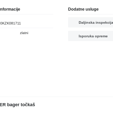
nformacije
Dodatne usluge
Daljinska inspekcij
0KZK081711
zlatni
Isporuka opreme
ER bager točkaš