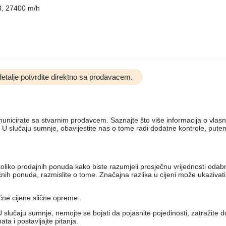
3, 27400 m/h
etalje potvrdite direktno sa prodavacem.
komunicirate sa stvarnim prodavcem. Saznajte što više informacija o vlas
 U slučaju sumnje, obavijestite nas o tome radi dodatne kontrole, put
nekoliko prodajnih ponuda kako biste razumjeli prosječnu vrijednosti od
h ponuda, razmislite o tome. Značajna razlika u cijeni može ukazivati ​
ečne cijene slične opreme.
 slučaju sumnje, nemojte se bojati da pojasnite pojedinosti, zatražite 
a i postavljajte pitanja.