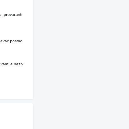
e, prevaranti
davac postao
 vam je naziv