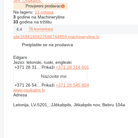
SIA "Ošukalns"
Provjereni prodavac
Na lageru:
11 oglasa
3
godine na Machineryline
33
godina na tržištu
76 komentara
4.4
site1694160422586744859.machineryline.lv
Pretplatite se na prodavca
Edgars
Jezici:
letonski, ruski, engleski
+371 28 31...
Prikaži
+371 28 314 601
Nazovite me
+371 26 54...
Prikaži
+371 26 545 804
www.osukalns.lv
Adresa
Letonija, LV-5201,, JJēkabpils, Jēkabpils nov, Bebru 104a