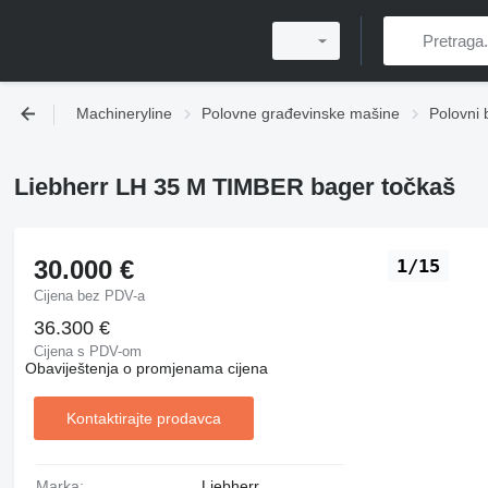
Machineryline
Polovne građevinske mašine
Polovni 
Liebherr LH 35 M TIMBER bager točkaš
30.000 €
1/15
Cijena bez PDV-a
36.300 €
Cijena s PDV-om
Obaviještenja o promjenama cijena
Kontaktirajte prodavca
Marka:
Liebherr