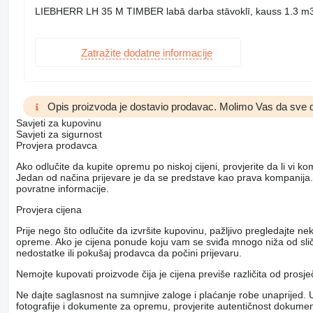
LIEBHERR LH 35 M TIMBER labā darba stāvoklī, kauss 1.3 m
Zatražite dodatne informacije
Opis proizvoda je dostavio prodavac. Molimo Vas da sve d
Savjeti za kupovinu
Savjeti za sigurnost
Provjera prodavca
Ako odlučite da kupite opremu po niskoj cijeni, provjerite da li vi 
Jedan od načina prijevare je da se predstave kao prava kompanija.
povratne informacije.
Provjera cijena
Prije nego što odlučite da izvršite kupovinu, pažljivo pregledajte 
opreme. Ako je cijena ponude koju vam se sviđa mnogo niža od slični
nedostatke ili pokušaj prodavca da počini prijevaru.
Nemojte kupovati proizvode čija je cijena previše različita od prosj
Ne dajte saglasnost na sumnjive zaloge i plaćanje robe unaprijed. U
fotografije i dokumente za opremu, provjerite autentičnost dokumenat