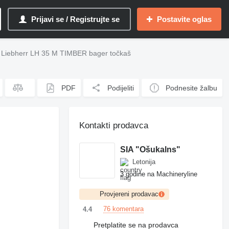
Prijavi se / Registrujte se
Postavite oglas
Liebherr LH 35 M TIMBER bager točkaš
PDF
Podijeliti
Podnesite žalbu
Kontakti prodavca
SIA "Ošukalns"
Letonija
3 godine na Machineryline
Provjereni prodavac
76 komentara
4.4
Pretplatite se na prodavca