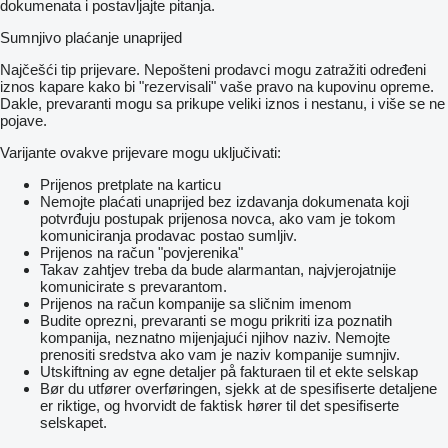
dokumenata i postavljajte pitanja.
Sumnjivo plaćanje unaprijed
Najčešći tip prijevare. Nepošteni prodavci mogu zatražiti određeni
iznos kapare kako bi "rezervisali" vaše pravo na kupovinu opreme.
Dakle, prevaranti mogu sa prikupe veliki iznos i nestanu, i više se ne
pojave.
Varijante ovakve prijevare mogu uključivati:
Prijenos pretplate na karticu
Nemojte plaćati unaprijed bez izdavanja dokumenata koji
potvrđuju postupak prijenosa novca, ako vam je tokom
komuniciranja prodavac postao sumljiv.
Prijenos na račun "povjerenika"
Takav zahtjev treba da bude alarmantan, najvjerojatnije
komunicirate s prevarantom.
Prijenos na račun kompanije sa sličnim imenom
Budite oprezni, prevaranti se mogu prikriti iza poznatih
kompanija, neznatno mijenjajući njihov naziv. Nemojte
prenositi sredstva ako vam je naziv kompanije sumnjiv.
Utskiftning av egne detaljer på fakturaen til et ekte selskap
Bør du utfører overføringen, sjekk at de spesifiserte detaljene
er riktige, og hvorvidt de faktisk hører til det spesifiserte
selskapet.