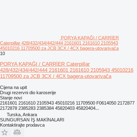
PORYA KAPAĞI / CARRİER
Caterpillar 428/432/434/442/444 2161601 2161610 2105943
45010216 11709500 za JCB 3CX / 4CX bagerа-utovarivačа
10
PORYA KAPAĞI / CARRİER Caterpillar
428/432/434/442/444 2161601 2161610 2105943 45010216
11709500 za JCB 3CX / 4CX bagera-utovarivača
Cijena na upit
Drugi rezervni dio karoserije
Stanje
novi
2161601 2161610 2105943 45010216 11709500 F0614050 2172877
2172878 2385283 2385384 45820403 45820404...
Turska, Ankara
SUNGURSAN İŞ MAKİNALARI
Kontaktirajte prodavca