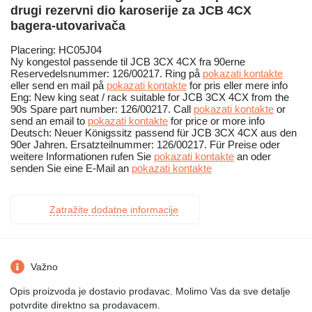
drugi rezervni dio karoserije za JCB 4CX
bagerа-utovarivačа
Placering: HC05J04
Ny kongestol passende til JCB 3CX 4CX fra 90erne
Reservedelsnummer: 126/00217. Ring på
pokazati kontakte
eller send en mail på
pokazati kontakte
for pris eller mere info
Eng: New king seat / rack suitable for JCB 3CX 4CX from the
90s Spare part number: 126/00217. Call
pokazati kontakte
or
send an email to
pokazati kontakte
for price or more info
Deutsch: Neuer Königssitz passend für JCB 3CX 4CX aus den
90er Jahren. Ersatzteilnummer: 126/00217. Für Preise oder
weitere Informationen rufen Sie
pokazati kontakte
an oder
senden Sie eine E-Mail an
pokazati kontakte
Zatražite dodatne informacije
Važno
Opis proizvoda je dostavio prodavac. Molimo Vas da sve detalje
potvrdite direktno sa prodavacem.