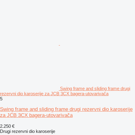
Swing frame and sliding frame drugi
rezervni dio karoserije za JCB 3CX bagerа-utovarivačа
5
Swing frame and sliding frame drugi rezervni dio karoserije
za JCB 3CX bagera-utovarivača
2.250 €
Drugi rezervni dio karoserije