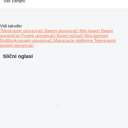
vaš zahtjev.
Vidi također
Teleskopski utovarivači
Bageri-utovarivači
Mini bageri
Bageri
gusjeničari
Prednji utovarivači
Bageri točkaši
Mini damperi
Multifunkcionalni utovarivači
Makazaste platforme
Teleskopski
prednji utovarivači
Slični oglasi