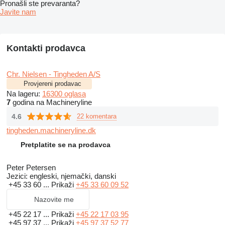
Pronašli ste prevaranta?
Javite nam
Kontakti prodavca
Chr. Nielsen - Tingheden A/S
Provjereni prodavac
Na lageru:
16300 oglasa
7
godina na Machineryline
4.6
22 komentara
tingheden.machineryline.dk
Pretplatite se na prodavca
Peter Petersen
Jezici:
engleski, njemački, danski
+45 33 60 ...
Prikaži
+45 33 60 09 52
Nazovite me
+45 22 17 ...
Prikaži
+45 22 17 03 95
+45 97 37 ...
Prikaži
+45 97 37 52 77