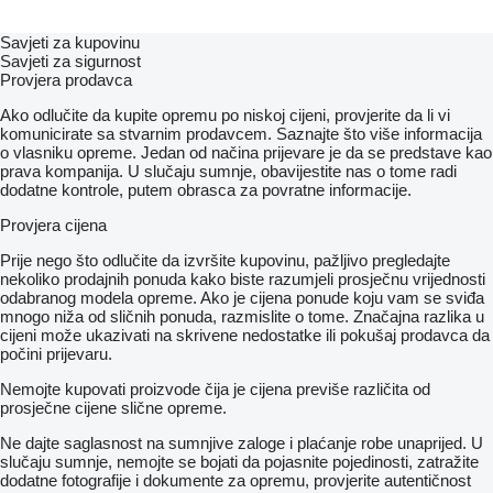
Savjeti za kupovinu
Savjeti za sigurnost
Provjera prodavca
Ako odlučite da kupite opremu po niskoj cijeni, provjerite da li vi
komunicirate sa stvarnim prodavcem. Saznajte što više informacija
o vlasniku opreme. Jedan od načina prijevare je da se predstave kao
prava kompanija. U slučaju sumnje, obavijestite nas o tome radi
dodatne kontrole, putem obrasca za povratne informacije.
Provjera cijena
Prije nego što odlučite da izvršite kupovinu, pažljivo pregledajte
nekoliko prodajnih ponuda kako biste razumjeli prosječnu vrijednosti
odabranog modela opreme. Ako je cijena ponude koju vam se sviđa
mnogo niža od sličnih ponuda, razmislite o tome. Značajna razlika u
cijeni može ukazivati ​​na skrivene nedostatke ili pokušaj prodavca da
počini prijevaru.
Nemojte kupovati proizvode čija je cijena previše različita od
prosječne cijene slične opreme.
Ne dajte saglasnost na sumnjive zaloge i plaćanje robe unaprijed. U
slučaju sumnje, nemojte se bojati da pojasnite pojedinosti, zatražite
dodatne fotografije i dokumente za opremu, provjerite autentičnost