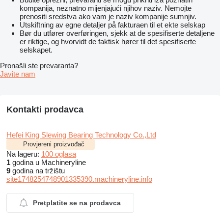
kompanija, neznatno mijenjajući njihov naziv. Nemojte
prenositi sredstva ako vam je naziv kompanije sumnjiv.
Utskiftning av egne detaljer på fakturaen til et ekte selskap
Bør du utfører overføringen, sjekk at de spesifiserte detaljene
er riktige, og hvorvidt de faktisk hører til det spesifiserte
selskapet.
Pronašli ste prevaranta?
Javite nam
Kontakti prodavca
Hefei King Slewing Bearing Technology Co.,Ltd
Provjereni proizvođač
Na lageru:
100 oglasa
1
godina u Machineryline
9
godina na tržištu
site1748254748901335390.machineryline.info
Pretplatite se na prodavca