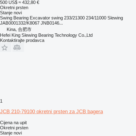
500 US$
≈ 432,80 €
Okretni prsten
Stanje
novi
Swing Bearing Excavator swing 233/21300 234/11000 Slewing
JAB0001332/K8067 JNB0146...
Kina, 合肥市
Hefei King Slewing Bearing Technology Co.,Ltd
Kontaktirajte prodavca
1
JCB 210-79100 okretni prsten za JCB bagera
Cijena na upit
Okretni prsten
Stanje
novi