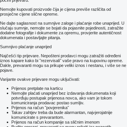
počini prijevaru.
Nemojte kupovati proizvode čija je cijena previše različita od
prosječne cijene slične opreme.
Ne dajte saglasnost na sumnjive zaloge i plaćanje robe unaprijed. U
slučaju sumnje, nemojte se bojati da pojasnite pojedinosti, zatražite
dodatne fotografije i dokumente za opremu, provjerite autentičnost
dokumenata i postavljajte pitanja.
Sumnjivo plaćanje unaprijed
Najčešći tip prijevare. Nepošteni prodavci mogu zatražiti određeni
iznos kapare kako bi "rezervisali" vaše pravo na kupovinu opreme.
Dakle, prevaranti mogu sa prikupe veliki iznos i nestanu, i više se ne
pojave.
Varijante ovakve prijevare mogu uključivati:
Prijenos pretplate na karticu
Nemojte plaćati unaprijed bez izdavanja dokumenata koji
potvrđuju postupak prijenosa novca, ako vam je tokom
komuniciranja prodavac postao sumljiv.
Prijenos na račun "povjerenika"
Takav zahtjev treba da bude alarmantan, najvjerojatnije
komunicirate s prevarantom.
Prijenos na račun kompanije sa sličnim imenom
Budite oprezni, prevaranti se mogu prikriti iza poznatih