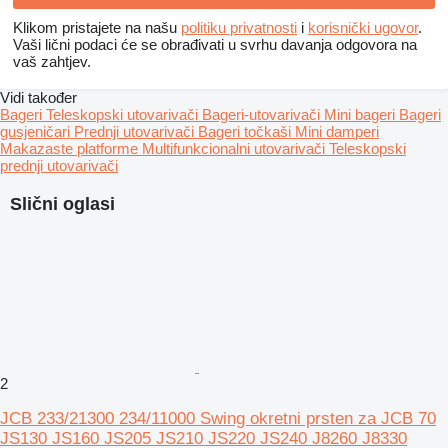
Klikom pristajete na našu
politiku privatnosti
i
korisnički ugovor
.
Vaši lični podaci će se obrađivati ​​u svrhu davanja odgovora na
vaš zahtjev.
Vidi također
Bageri
Teleskopski utovarivači
Bageri-utovarivači
Mini bageri
Bageri
gusjeničari
Prednji utovarivači
Bageri točkaši
Mini damperi
Makazaste platforme
Multifunkcionalni utovarivači
Teleskopski
prednji utovarivači
Slični oglasi
2
JCB 233/21300 234/11000 Swing okretni prsten za JCB 70
JS130 JS160 JS205 JS210 JS220 JS240 J8260 J8330