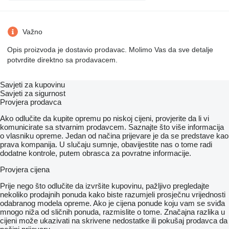
Važno
Opis proizvoda je dostavio prodavac. Molimo Vas da sve detalje
potvrdite direktno sa prodavacem.
Savjeti za kupovinu
Savjeti za sigurnost
Provjera prodavca
Ako odlučite da kupite opremu po niskoj cijeni, provjerite da li vi
komunicirate sa stvarnim prodavcem. Saznajte što više informacija
o vlasniku opreme. Jedan od načina prijevare je da se predstave kao
prava kompanija. U slučaju sumnje, obavijestite nas o tome radi
dodatne kontrole, putem obrasca za povratne informacije.
Provjera cijena
Prije nego što odlučite da izvršite kupovinu, pažljivo pregledajte
nekoliko prodajnih ponuda kako biste razumjeli prosječnu vrijednosti
odabranog modela opreme. Ako je cijena ponude koju vam se sviđa
mnogo niža od sličnih ponuda, razmislite o tome. Značajna razlika u
cijeni može ukazivati ​​na skrivene nedostatke ili pokušaj prodavca da