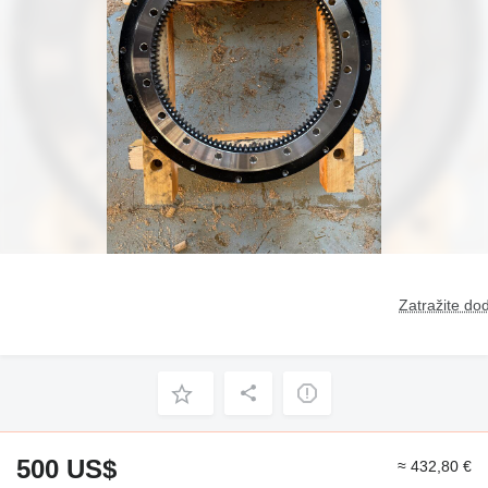
Zatražite dod
500 US$
≈ 432,80 €