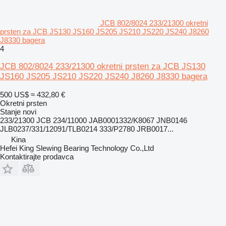
JCB 802/8024 233/21300 okretni
prsten za JCB JS130 JS160 JS205 JS210 JS220 JS240 J8260
J8330 bagera
4
JCB 802/8024 233/21300 okretni prsten za JCB JS130
JS160 JS205 JS210 JS220 JS240 J8260 J8330 bagera
500 US$
≈ 432,80 €
Okretni prsten
Stanje
novi
233/21300 JCB 234/11000 JAB0001332/K8067 JNB0146
JLB0237/331/12091/TLB0214 333/P2780 JRB0017...
Kina
Hefei King Slewing Bearing Technology Co.,Ltd
Kontaktirajte prodavca