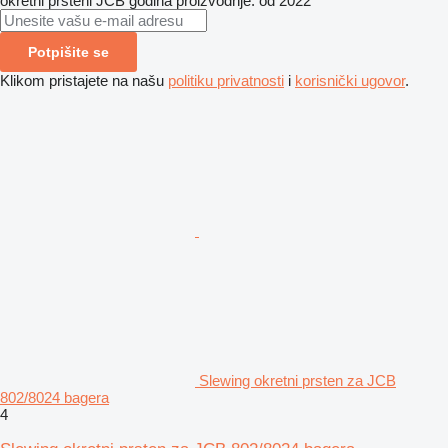
okretni prsteni
JCB
godina proizvodnje: od 2022
Potpišite se
Klikom pristajete na našu
politiku privatnosti
i
korisnički ugovor
.
Slewing okretni prsten za JCB
802/8024 bagera
4