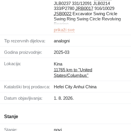
JLB0237 331/12091 JLB0214
333/P2780
JRB0017
916/10029
JSB0022
Excavator Swing Cricle
Swing Ring Swing Circle Revolving
Bearing
prikaži sve
Tip rezervnih dijelova:
analogni
Godina proizvodnje:
2025-03
Lokacija:
Kina
11765 km to "United
States/Columbus"
Kataloški broj prodavca:
Hefei City Anhui China
Datum objavljivanja:
1. 8. 2026.
Stanje
Stanje:
novi