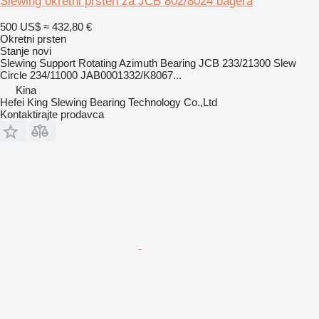
Slewing okretni prsten za JCB 802/8024 bagera
500 US$
≈ 432,80 €
Okretni prsten
Stanje
novi
Slewing Support Rotating Azimuth Bearing JCB 233/21300 Slew
Circle 234/11000 JAB0001332/K8067...
Kina
Hefei King Slewing Bearing Technology Co.,Ltd
Kontaktirajte prodavca