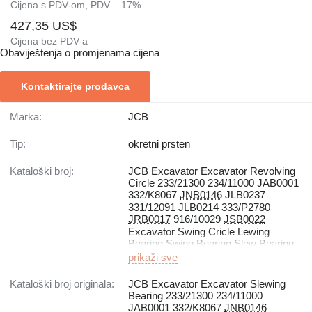
Cijena s PDV-om, PDV – 17%
427,35 US$
Cijena bez PDV-a
Obaviještenja o promjenama cijena
Kontaktirajte prodavca
Marka:
JCB
Tip:
okretni prsten
Kataloški broj:
JCB Excavator Excavator Revolving
Circle 233/21300 234/11000 JAB0001
332/K8067
JNB0146
JLB0237
331/12091 JLB0214 333/P2780
JRB0017
916/10029
JSB0022
Excavator Swing Cricle Lewing
Bearing Swing Bearing Slew Bearing
prikaži sve
Kataloški broj originala:
JCB Excavator Excavator Slewing
Bearing 233/21300 234/11000
JAB0001 332/K8067
JNB0146