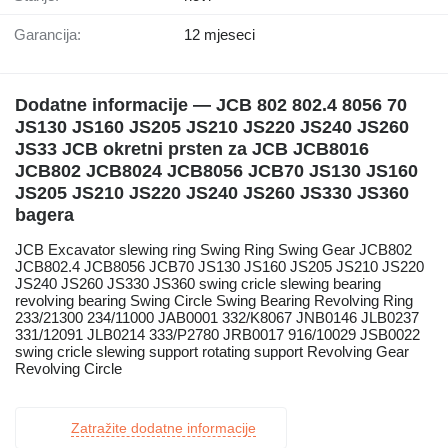
Garancija:
12 mjeseci
Dodatne informacije — JCB 802 802.4 8056 70
JS130 JS160 JS205 JS210 JS220 JS240 JS260
JS33 JCB okretni prsten za JCB JCB8016
JCB802 JCB8024 JCB8056 JCB70 JS130 JS160
JS205 JS210 JS220 JS240 JS260 JS330 JS360
bagera
JCB Excavator slewing ring Swing Ring Swing Gear JCB802
JCB802.4 JCB8056 JCB70 JS130 JS160 JS205 JS210 JS220
JS240 JS260 JS330 JS360 swing cricle slewing bearing
revolving bearing Swing Circle Swing Bearing Revolving Ring
233/21300 234/11000 JAB0001 332/K8067 JNB0146 JLB0237
331/12091 JLB0214 333/P2780 JRB0017 916/10029 JSB0022
swing cricle slewing support rotating support Revolving Gear
Revolving Circle
Zatražite dodatne informacije