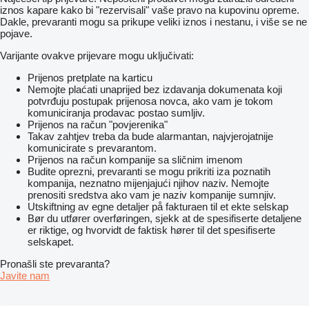
iznos kapare kako bi "rezervisali" vaše pravo na kupovinu opreme.
Dakle, prevaranti mogu sa prikupe veliki iznos i nestanu, i više se ne
pojave.
Varijante ovakve prijevare mogu uključivati:
Prijenos pretplate na karticu
Nemojte plaćati unaprijed bez izdavanja dokumenata koji
potvrđuju postupak prijenosa novca, ako vam je tokom
komuniciranja prodavac postao sumljiv.
Prijenos na račun "povjerenika"
Takav zahtjev treba da bude alarmantan, najvjerojatnije
komunicirate s prevarantom.
Prijenos na račun kompanije sa sličnim imenom
Budite oprezni, prevaranti se mogu prikriti iza poznatih
kompanija, neznatno mijenjajući njihov naziv. Nemojte
prenositi sredstva ako vam je naziv kompanije sumnjiv.
Utskiftning av egne detaljer på fakturaen til et ekte selskap
Bør du utfører overføringen, sjekk at de spesifiserte detaljene
er riktige, og hvorvidt de faktisk hører til det spesifiserte
selskapet.
Pronašli ste prevaranta?
Javite nam