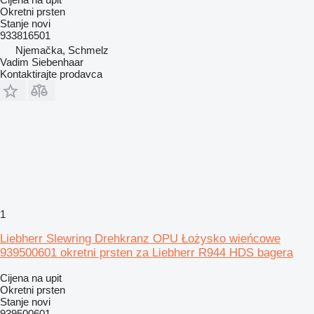
Okretni prsten
Stanje
novi
933816501
Njemačka, Schmelz
Vadim Siebenhaar
Kontaktirajte prodavca
1
Liebherr Slewring Drehkranz OPU Łożysko wieńcowe
939500601 okretni prsten za Liebherr R944 HDS bagera
Cijena na upit
Okretni prsten
Stanje
novi
939500601