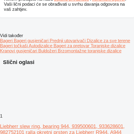
Vaši lični podaci će se obrađivati ​​u svrhu davanja odgovora na
vaš zahtjev.
Vidi također
Bageri
Bageri gusjeničari
Prednji utovarivači
Dizalice za sve terene
Bageri točkaši
Autodizalice
Bageri za pretovar
Toranjske dizalice
Kranovi gusjeničari
Buldožeri
Brzomontažne toranjske dizalice
Slični oglasi
1
Liebherr slew ring, bearing 944, 939500601, 933628601,
982752101 ralla okretni prsten za Liebherr R944, A944