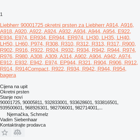
1
Liebherr 90001725 okretni prsten za Liebherr A914, A916,
A918, A920, A922, A924, A932, A934, A944, A954, E922,
E934, E974, ER934, ER944, ER974, LH30, LH35, LH40,
LH50, LH60, P974, R308, R310, R312, R313, R317, R900,
R902, R916, R922, R924, R932, R934, R942, R944, R974,
R976, R980, A308, A309, A314, A902, A904, A942, A974,
E912, E932, E942, E974, EP944, R321, R904, R906, R912,
R914, R914Compact, R922, R934, R942, R944, R954,
bagera
Cijena na upit
Okretni prsten
Stanje
novi
90001725, 90005811, 932833001, 933628601, 933816501,
939500601, 968926301, 982706001, 982714001,...
Njemačka, Schmelz
Vadim Siebenhaar
Kontaktirajte prodavca