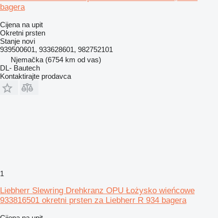
bagera
Cijena na upit
Okretni prsten
Stanje
novi
939500601, 933628601, 982752101
Njemačka
(6754 km od vas)
DL- Bautech
Kontaktirajte prodavca
1
Liebherr Slewring Drehkranz OPU Łożysko wieńcowe
933816501 okretni prsten za Liebherr R 934 bagera
Cijena na upit