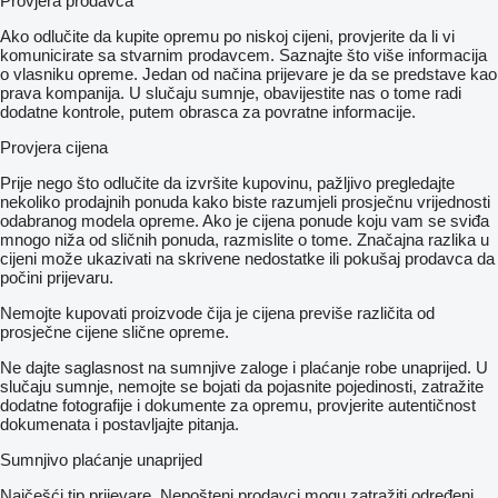
Provjera prodavca
Ako odlučite da kupite opremu po niskoj cijeni, provjerite da li vi
komunicirate sa stvarnim prodavcem. Saznajte što više informacija
o vlasniku opreme. Jedan od načina prijevare je da se predstave kao
prava kompanija. U slučaju sumnje, obavijestite nas o tome radi
dodatne kontrole, putem obrasca za povratne informacije.
Provjera cijena
Prije nego što odlučite da izvršite kupovinu, pažljivo pregledajte
nekoliko prodajnih ponuda kako biste razumjeli prosječnu vrijednosti
odabranog modela opreme. Ako je cijena ponude koju vam se sviđa
mnogo niža od sličnih ponuda, razmislite o tome. Značajna razlika u
cijeni može ukazivati ​​na skrivene nedostatke ili pokušaj prodavca da
počini prijevaru.
Nemojte kupovati proizvode čija je cijena previše različita od
prosječne cijene slične opreme.
Ne dajte saglasnost na sumnjive zaloge i plaćanje robe unaprijed. U
slučaju sumnje, nemojte se bojati da pojasnite pojedinosti, zatražite
dodatne fotografije i dokumente za opremu, provjerite autentičnost
dokumenata i postavljajte pitanja.
Sumnjivo plaćanje unaprijed
Najčešći tip prijevare. Nepošteni prodavci mogu zatražiti određeni