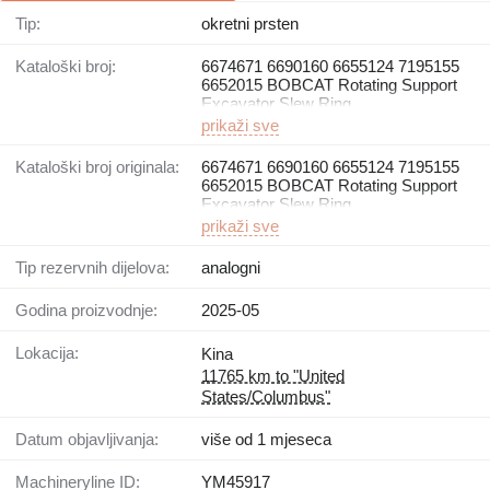
Tip:
okretni prsten
Kataloški broj:
6674671 6690160 6655124 7195155
6652015 BOBCAT Rotating Support
Excavator Slew Ring
prikaži sve
Kataloški broj originala:
6674671 6690160 6655124 7195155
6652015 BOBCAT Rotating Support
Excavator Slew Ring
prikaži sve
Tip rezervnih dijelova:
analogni
Godina proizvodnje:
2025-05
Lokacija:
Kina
11765 km to "United
States/Columbus"
Datum objavljivanja:
više od 1 mjeseca
Machineryline ID:
YM45917