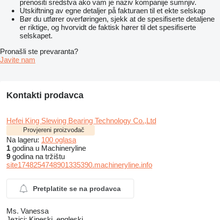
prenositi sredstva ako vam je naziv kompanije sumnjiv.
Utskiftning av egne detaljer på fakturaen til et ekte selskap
Bør du utfører overføringen, sjekk at de spesifiserte detaljene
er riktige, og hvorvidt de faktisk hører til det spesifiserte
selskapet.
Pronašli ste prevaranta?
Javite nam
Kontakti prodavca
Hefei King Slewing Bearing Technology Co.,Ltd
Provjereni proizvođač
Na lageru:
100 oglasa
1
godina u Machineryline
9
godina na tržištu
site1748254748901335390.machineryline.info
Pretplatite se na prodavca
Ms. Vanessa
Jezici:
Kineski, engleski