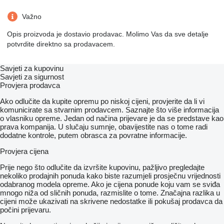
Važno
Opis proizvoda je dostavio prodavac. Molimo Vas da sve detalje
potvrdite direktno sa prodavacem.
Savjeti za kupovinu
Savjeti za sigurnost
Provjera prodavca
Ako odlučite da kupite opremu po niskoj cijeni, provjerite da li vi
komunicirate sa stvarnim prodavcem. Saznajte što više informacija
o vlasniku opreme. Jedan od načina prijevare je da se predstave kao
prava kompanija. U slučaju sumnje, obavijestite nas o tome radi
dodatne kontrole, putem obrasca za povratne informacije.
Provjera cijena
Prije nego što odlučite da izvršite kupovinu, pažljivo pregledajte
nekoliko prodajnih ponuda kako biste razumjeli prosječnu vrijednosti
odabranog modela opreme. Ako je cijena ponude koju vam se sviđa
mnogo niža od sličnih ponuda, razmislite o tome. Značajna razlika u
cijeni može ukazivati ​​na skrivene nedostatke ili pokušaj prodavca da
počini prijevaru.