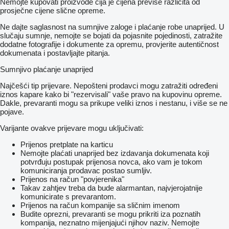
Nemojte kupovati proizvode čija je cijena previše različita od
prosječne cijene slične opreme.
Ne dajte saglasnost na sumnjive zaloge i plaćanje robe unaprijed. U
slučaju sumnje, nemojte se bojati da pojasnite pojedinosti, zatražite
dodatne fotografije i dokumente za opremu, provjerite autentičnost
dokumenata i postavljajte pitanja.
Sumnjivo plaćanje unaprijed
Najčešći tip prijevare. Nepošteni prodavci mogu zatražiti određeni
iznos kapare kako bi "rezervisali" vaše pravo na kupovinu opreme.
Dakle, prevaranti mogu sa prikupe veliki iznos i nestanu, i više se ne
pojave.
Varijante ovakve prijevare mogu uključivati:
Prijenos pretplate na karticu
Nemojte plaćati unaprijed bez izdavanja dokumenata koji
potvrđuju postupak prijenosa novca, ako vam je tokom
komuniciranja prodavac postao sumljiv.
Prijenos na račun "povjerenika"
Takav zahtjev treba da bude alarmantan, najvjerojatnije
komunicirate s prevarantom.
Prijenos na račun kompanije sa sličnim imenom
Budite oprezni, prevaranti se mogu prikriti iza poznatih
kompanija, neznatno mijenjajući njihov naziv. Nemojte