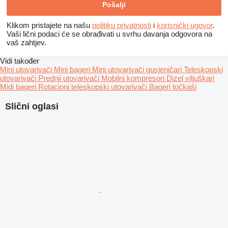
Klikom pristajete na našu
politiku privatnosti
i
korisnički ugovor
.
Vaši lični podaci će se obrađivati ​​u svrhu davanja odgovora na
vaš zahtjev.
Vidi također
Mini utovarivači
Mini bageri
Mini utovarivači gusjeničari
Teleskopski
utovarivači
Prednji utovarivači
Mobilni kompresori
Dizel viljuškari
Midi bageri
Rotacioni teleskopski utovarivači
Bageri točkaši
Slični oglasi