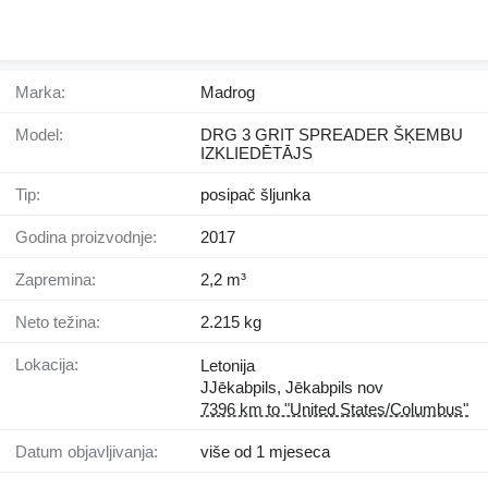
Marka:
Madrog
Model:
DRG 3 GRIT SPREADER ŠĶEMBU
IZKLIEDĒTĀJS
Tip:
posipač šljunka
Godina proizvodnje:
2017
Zapremina:
2,2 m³
Neto težina:
2.215 kg
Lokacija:
Letonija
JJēkabpils, Jēkabpils nov
7396 km to "United States/Columbus"
Datum objavljivanja:
više od 1 mjeseca