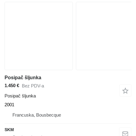
Posipač šljunka
1.450 €
Bez PDV-a
Posipač šljunka
2001
Francuska, Bousbecque
SKM