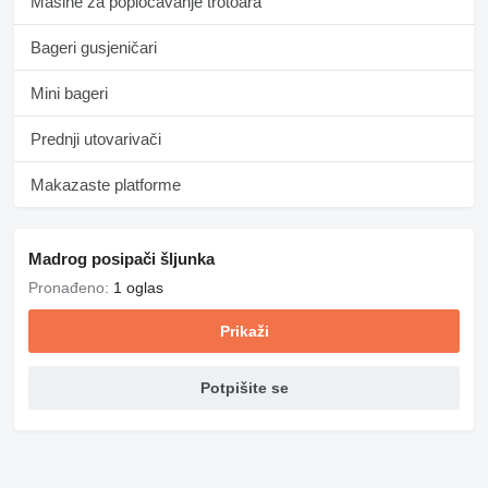
Mašine za popločavanje trotoara
Bageri gusjeničari
Mini bageri
Prednji utovarivači
Makazaste platforme
Madrog posipači šljunka
Pronađeno:
1 oglas
Prikaži
Potpišite se