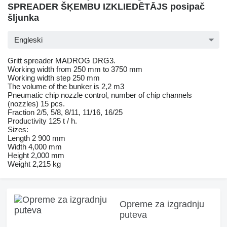
SPREADER ŠĶEMBU IZKLIEDĒTĀJS posipač
šljunka
Engleski
Gritt spreader MADROG DRG3.
Working width from 250 mm to 3750 mm
Working width step 250 mm
The volume of the bunker is 2,2 m3
Pneumatic chip nozzle control, number of chip channels
(nozzles) 15 pcs.
Fraction 2/5, 5/8, 8/11, 11/16, 16/25
Productivity 125 t / h.
Sizes:
Length 2 900 mm
Width 4,000 mm
Height 2,000 mm
Weight 2,215 kg
Opreme za izgradnju
puteva