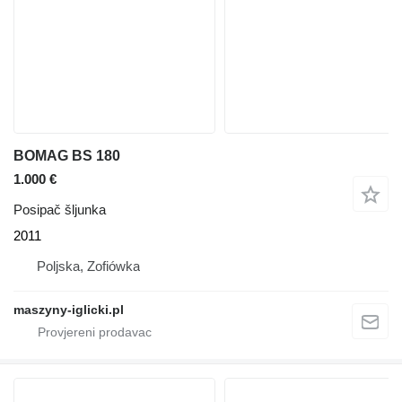
BOMAG BS 180
1.000 €
Posipač šljunka
2011
Poljska, Zofiówka
maszyny-iglicki.pl