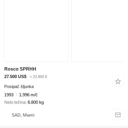
Rosco SPRHH
27.500 US$
≈ 23.800 €
Posipač šljunka
1993
1.996 m/č
Neto težina
6.800 kg
SAD, Miami