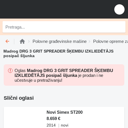
Polovne građevinske mašine
Polovne opreme za
Madrog DRG 3 GRIT SPREADER ŠĶEMBU IZKLIEDĒTĀJS
posipač šljunka
Oglas
Madrog DRG 3 GRIT SPREADER ŠĶEMBU
IZKLIEDĒTĀJS posipač šljunka
je prodan i ne
učestvuje u pretraživanju!
Slični oglasi
Novi Simex ST200
8.659 €
2014
novi