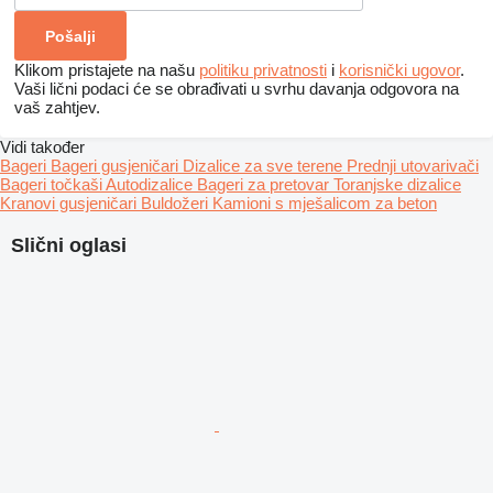
Klikom pristajete na našu
politiku privatnosti
i
korisnički ugovor
.
Vaši lični podaci će se obrađivati ​​u svrhu davanja odgovora na
vaš zahtjev.
Vidi također
Bageri
Bageri gusjeničari
Dizalice za sve terene
Prednji utovarivači
Bageri točkaši
Autodizalice
Bageri za pretovar
Toranjske dizalice
Kranovi gusjeničari
Buldožeri
Kamioni s mješalicom za beton
Slični oglasi