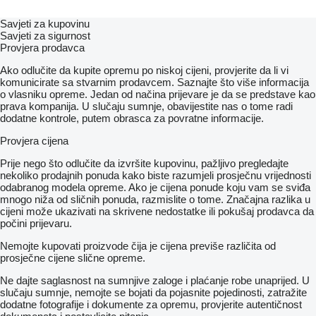
Savjeti za kupovinu
Savjeti za sigurnost
Provjera prodavca
Ako odlučite da kupite opremu po niskoj cijeni, provjerite da li vi
komunicirate sa stvarnim prodavcem. Saznajte što više informacija
o vlasniku opreme. Jedan od načina prijevare je da se predstave kao
prava kompanija. U slučaju sumnje, obavijestite nas o tome radi
dodatne kontrole, putem obrasca za povratne informacije.
Provjera cijena
Prije nego što odlučite da izvršite kupovinu, pažljivo pregledajte
nekoliko prodajnih ponuda kako biste razumjeli prosječnu vrijednosti
odabranog modela opreme. Ako je cijena ponude koju vam se sviđa
mnogo niža od sličnih ponuda, razmislite o tome. Značajna razlika u
cijeni može ukazivati ​​na skrivene nedostatke ili pokušaj prodavca da
počini prijevaru.
Nemojte kupovati proizvode čija je cijena previše različita od
prosječne cijene slične opreme.
Ne dajte saglasnost na sumnjive zaloge i plaćanje robe unaprijed. U
slučaju sumnje, nemojte se bojati da pojasnite pojedinosti, zatražite
dodatne fotografije i dokumente za opremu, provjerite autentičnost