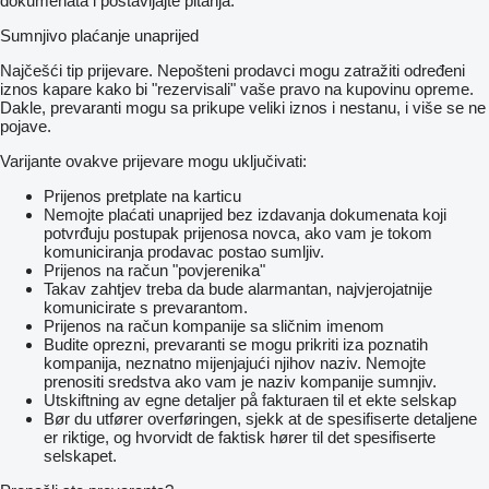
dokumenata i postavljajte pitanja.
Sumnjivo plaćanje unaprijed
Najčešći tip prijevare. Nepošteni prodavci mogu zatražiti određeni
iznos kapare kako bi "rezervisali" vaše pravo na kupovinu opreme.
Dakle, prevaranti mogu sa prikupe veliki iznos i nestanu, i više se ne
pojave.
Varijante ovakve prijevare mogu uključivati:
Prijenos pretplate na karticu
Nemojte plaćati unaprijed bez izdavanja dokumenata koji
potvrđuju postupak prijenosa novca, ako vam je tokom
komuniciranja prodavac postao sumljiv.
Prijenos na račun "povjerenika"
Takav zahtjev treba da bude alarmantan, najvjerojatnije
komunicirate s prevarantom.
Prijenos na račun kompanije sa sličnim imenom
Budite oprezni, prevaranti se mogu prikriti iza poznatih
kompanija, neznatno mijenjajući njihov naziv. Nemojte
prenositi sredstva ako vam je naziv kompanije sumnjiv.
Utskiftning av egne detaljer på fakturaen til et ekte selskap
Bør du utfører overføringen, sjekk at de spesifiserte detaljene
er riktige, og hvorvidt de faktisk hører til det spesifiserte
selskapet.