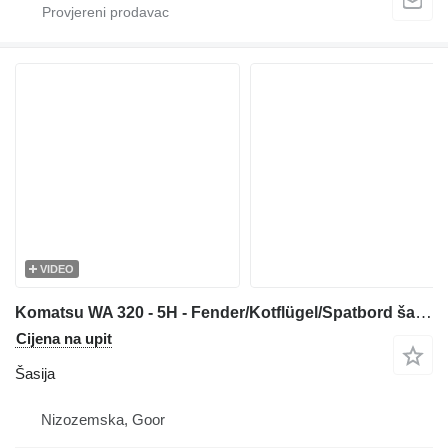
VIDEO
Komatsu WA 320 - 5H - Fender/Kotflügel/Spatbord šasija za prednjeg utovarivača
Cijena na upit
Šasija
Nizozemska, Goor