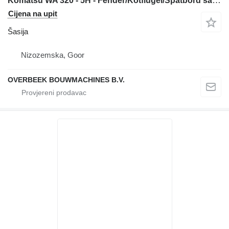
Komatsu WA 320 - 5H - Fender/Kotflügel/Spatbord šasija
Cijena na upit
Šasija
Nizozemska, Goor
OVERBEEK BOUWMACHINES B.V.