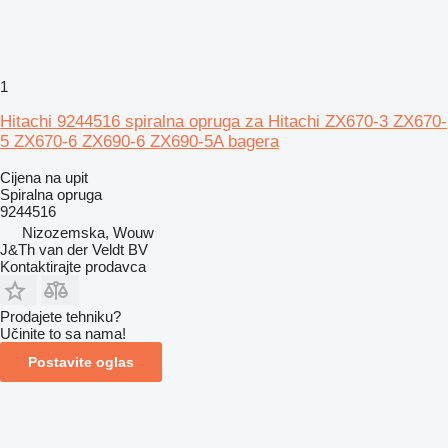
1
Hitachi 9244516 spiralna opruga za Hitachi ZX670-3 ZX670-
5 ZX670-6 ZX690-6 ZX690-5A bagera
Cijena na upit
Spiralna opruga
9244516
Nizozemska, Wouw
J&Th van der Veldt BV
Kontaktirajte prodavca
Prodajete tehniku?
Učinite to sa nama!
Postavite oglas