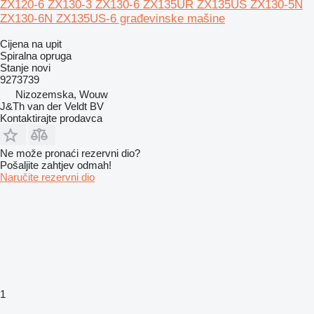
ZX120-6 ZX130-3 ZX130-6 ZX135UR ZX135US ZX130-5N
ZX130-6N ZX135US-6 građevinske mašine
Cijena na upit
Spiralna opruga
Stanje
novi
9273739
Nizozemska, Wouw
J&Th van der Veldt BV
Kontaktirajte prodavca
Ne može pronaći rezervni dio?
Pošaljite zahtjev odmah!
Naručite rezervni dio
1