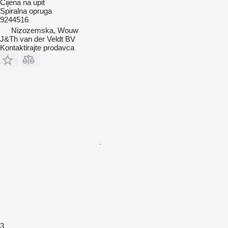
Cijena na upit
Spiralna opruga
9244516
Nizozemska, Wouw
J&Th van der Veldt BV
Kontaktirajte prodavca
3