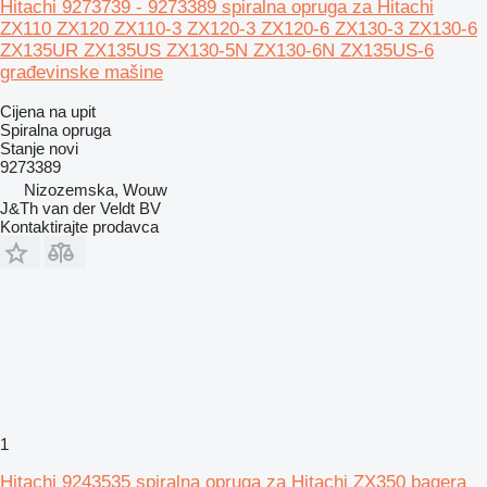
Hitachi 9273739 - 9273389 spiralna opruga za Hitachi
ZX110 ZX120 ZX110-3 ZX120-3 ZX120-6 ZX130-3 ZX130-6
ZX135UR ZX135US ZX130-5N ZX130-6N ZX135US-6
građevinske mašine
Cijena na upit
Spiralna opruga
Stanje
novi
9273389
Nizozemska, Wouw
J&Th van der Veldt BV
Kontaktirajte prodavca
1
Hitachi 9243535 spiralna opruga za Hitachi ZX350 bagera