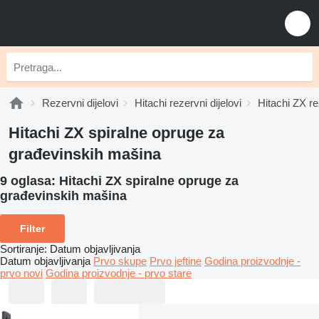
Rezervni dijelovi
Hitachi rezervni dijelovi
Hitachi ZX re
Hitachi ZX spiralne opruge za
građevinskih mašina
9 oglasa:
Hitachi ZX spiralne opruge za
građevinskih mašina
Filter
Sortiranje
:
Datum objavljivanja
Datum objavljivanja
Prvo skupe
Prvo jeftine
Godina proizvodnje -
prvo novi
Godina proizvodnje - prvo stare