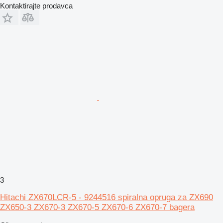
Kontaktirajte prodavca
3
Hitachi ZX670LCR-5 - 9244516 spiralna opruga za ZX690
ZX650-3 ZX670-3 ZX670-5 ZX670-6 ZX670-7 bagera