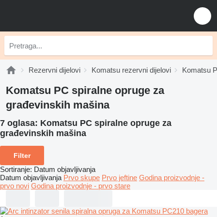
Rezervni dijelovi
Komatsu rezervni dijelovi
Komatsu PC
Komatsu PC spiralne opruge za
građevinskih mašina
7 oglasa:
Komatsu PC spiralne opruge za
građevinskih mašina
Filter
Sortiranje
:
Datum objavljivanja
Datum objavljivanja
Prvo skupe
Prvo jeftine
Godina proizvodnje -
prvo novi
Godina proizvodnje - prvo stare