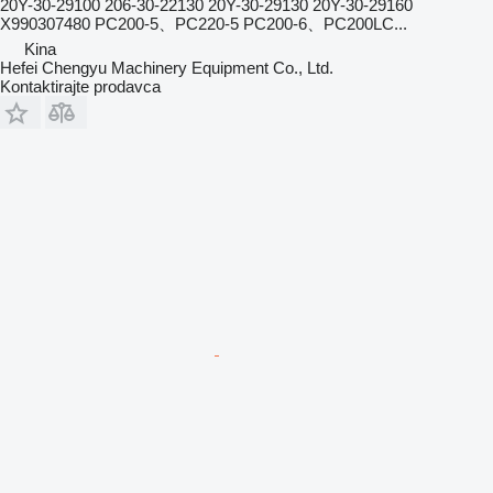
20Y-30-29100 206-30-22130 20Y-30-29130 20Y-30-29160
X990307480 PC200-5、PC220-5 PC200-6、PC200LC...
Kina
Hefei Chengyu Machinery Equipment Co., Ltd.
Kontaktirajte prodavca