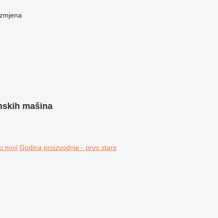
azmjena
nskih mašina
o novi
Godina proizvodnje - prvo stare