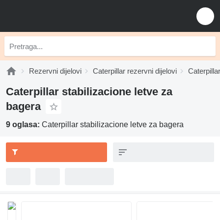
Rezervni dijelovi
Caterpillar rezervni dijelovi
Caterpilla
Caterpillar stabilizacione letve za
bagerа
9 oglasa:
Caterpillar stabilizacione letve za bagerа