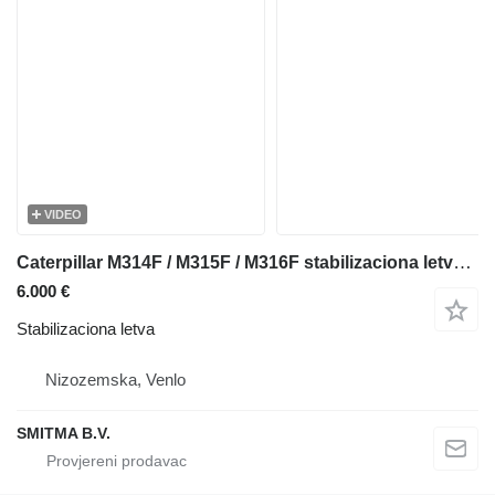
VIDEO
Caterpillar M314F / M315F / M316F stabilizaciona letva za Caterpillar M314F / M315F / M316F bagera
6.000 €
Stabilizaciona letva
Nizozemska, Venlo
SMITMA B.V.