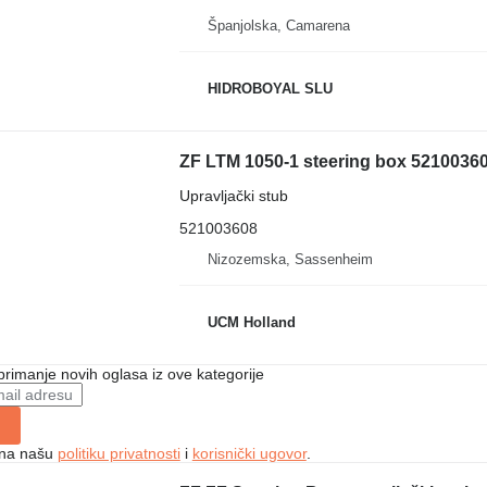
Španjolska, Camarena
HIDROBOYAL SLU
ZF LTM 1050-1 steering box 521003608
Upravljački stub
521003608
Nizozemska, Sassenheim
UCM Holland
 primanje novih oglasa iz ove kategorije
e na našu
politiku privatnosti
i
korisnički ugovor
.