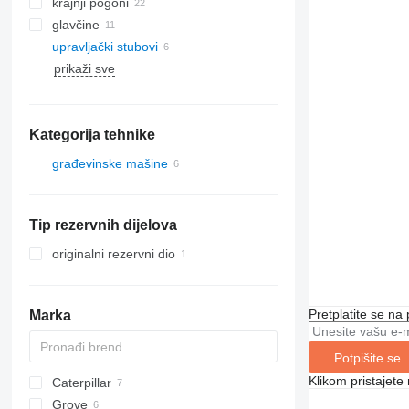
krajnji pogoni
glavčine
upravljački stubovi
prikaži sve
Kategorija tehnike
građevinske mašine
kranovi
autodizalice
Tip rezervnih dijelova
originalni rezervni dio
Pretplatite se na
Marka
Potpišite se
Klikom pristajet
Caterpillar
1604
590
Grove
416
HK