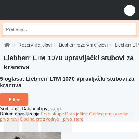
Rezervni dijelovi
Liebherr rezervni dijelovi
Liebherr LTM
Liebherr LTM 1070 upravljački stubovi za
kranova
5 oglasa:
Liebherr LTM 1070 upravljački stubovi za
kranova
Filter
Sortiranje
:
Datum objavljivanja
Datum objavljivanja
Prvo skupe
Prvo jeftine
Godina proizvodnje -
prvo novi
Godina proizvodnje - prvo stare