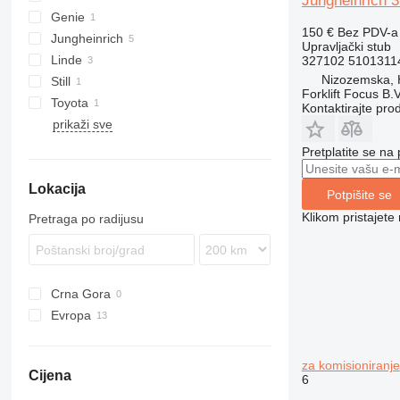
Jungheinrich 3
Genie
Targo
150 €
Bez PDV-a
Jungheinrich
GTH
Upravljački stub
Linde
ECE
327102 5101311
Nizozemska,
Still
ETV
T-series
Forklift Focus B.V
Toyota
R-series
Kontaktirajte pro
prikaži sve
Pretplatite se na
Lokacija
Potpišite se
Klikom pristajet
Pretraga po radijusu
Crna Gora
Evropa
Rumunija
Nizozemska
za komisioniranje
Cijena
Finska
6