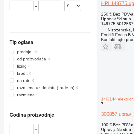
Poljska
HPI 149775 up
–
250 €
Bez PDV-a
Upravljački stub
149775 5012567
Nizozemska,
Forklift Focus B.V
Kontaktirajte pro
Tip oglasa
prodaja
od proizvođača
lizing
kredit
na rate
razmjena uz doplatu (trade-in)
razmjena
140/144 električn
7
300857 upravlj
Godina proizvodnje
100 €
Bez PDV-a
–
Upravljački stub