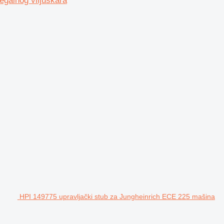
egalnog viljuškara
HPI 149775 upravljački stub za Jungheinrich ECE 225 mašina