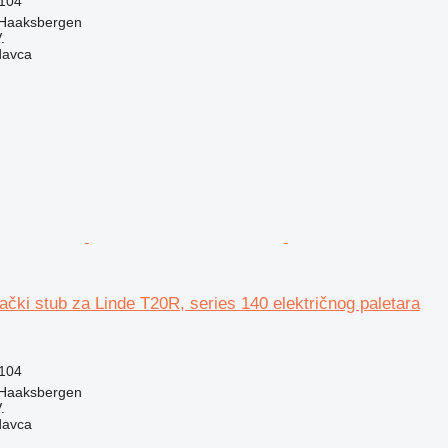
104
 Haaksbergen
.
davca
ački stub za Linde T20R, series 140 električnog paletara
104
 Haaksbergen
.
davca