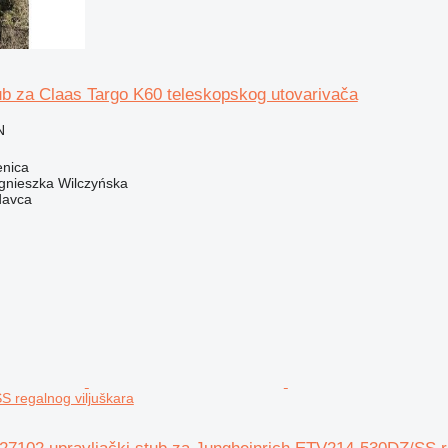
ub za Claas Targo K60 teleskopskog utovarivača
N
enica
gnieszka Wilczyńska
davca
 regalnog viljuškara