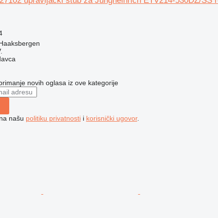
27102 upravljački stub za Jungheinrich ETV214-530DZ/SS r
4
 Haaksbergen
.
davca
 primanje novih oglasa iz ove kategorije
e na našu
politiku privatnosti
i
korisnički ugovor
.