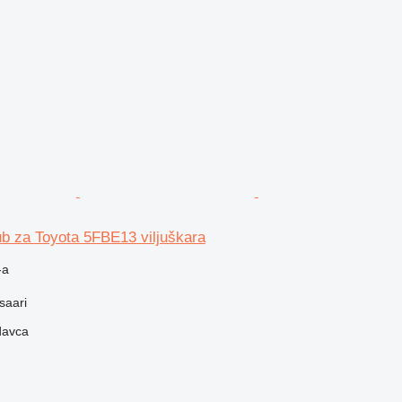
ub za Toyota 5FBE13 viljuškara
-a
saari
davca