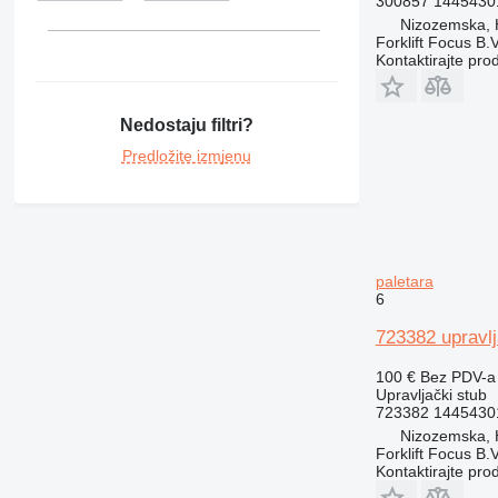
300857 1445430
Nizozemska,
Forklift Focus B.V
Kontaktirajte pro
Nedostaju filtri?
Predložite izmjenu
paletara
6
723382 upravlj
100 €
Bez PDV-a
Upravljački stub
723382 1445430
Nizozemska,
Forklift Focus B.V
Kontaktirajte pro