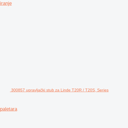
iranje
300857 upravljački stub za Linde T20R / T20S, Series
paletara