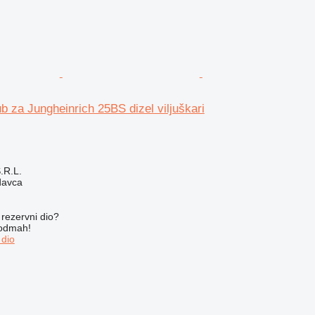
ub za Jungheinrich 25BS dizel viljuškari
S.R.L.
davca
rezervni dio?
 odmah!
 dio