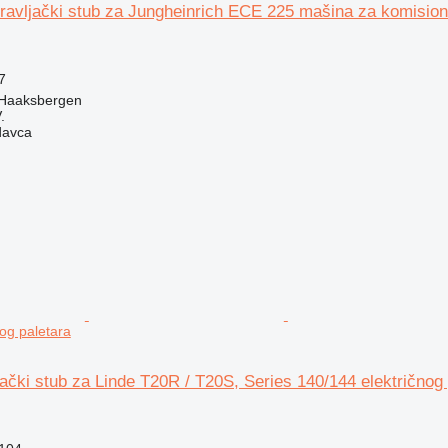
ravljački stub za Jungheinrich ECE 225 mašina za komision
7
 Haaksbergen
.
davca
og paletara
ački stub za Linde T20R / T20S, Series 140/144 električnog 