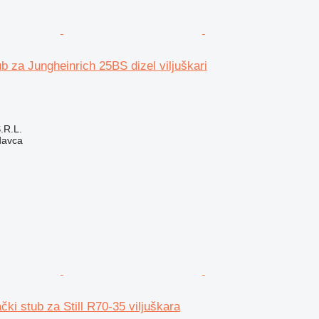
ub za Jungheinrich 25BS dizel viljuškari
S.R.L.
davca
čki stub za Still R70-35 viljuškara