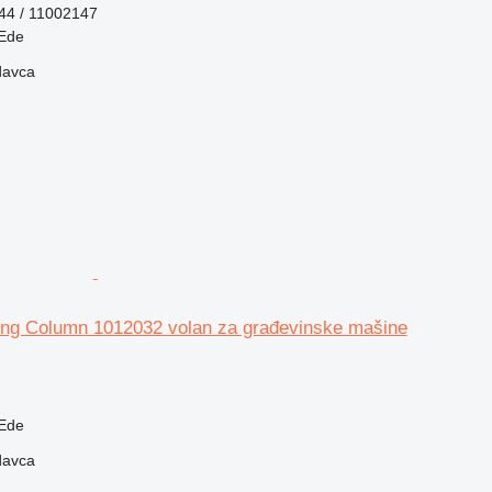
44 / 11002147
Ede
davca
ring Column 1012032 volan za građevinske mašine
Ede
davca