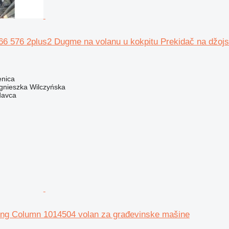
66 576 2plus2 Dugme na volanu u kokpitu Prekidač na džojs
enica
gnieszka Wilczyńska
davca
ring Column 1014504 volan za građevinske mašine