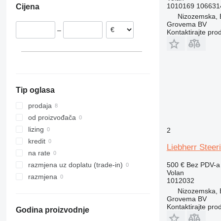
1010169 106631
Cijena
Španjolska
Nizozemska, 
Grovema BV
–
Kontaktirajte pro
Tip oglasa
prodaja
od proizvođača
lizing
2
kredit
Liebherr Stee
na rate
500 €
Bez PDV-a
razmjena uz doplatu (trade-in)
Volan
razmjena
1012032
Nizozemska, 
Grovema BV
Kontaktirajte pro
Godina proizvodnje