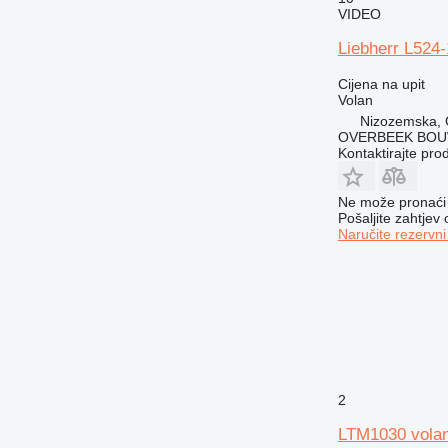
VIDEO
Liebherr L524-
Cijena na upit
Volan
Nizozemska, 
OVERBEEK BOU
Kontaktirajte pro
Ne može pronaći 
Pošaljite zahtjev
Naručite rezervni
2
LTM1030 volan