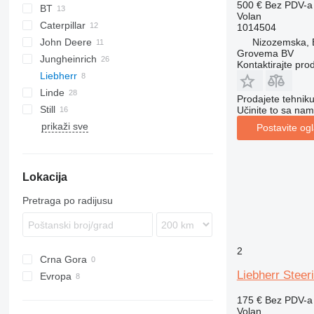
500 €
Bez PDV-a
BT
AZ
PS
Volan
Caterpillar
LPE
570
1014504
Nizozemska, 
John Deere
LWE
590
416
GTH
60E
806
3CX
Grovema BV
Jungheinrich
OSE
420
E-series
310 G
Kontaktirajte pro
Liebherr
SPE
426
310 J
ECE
R-series
Linde
SWE
926
310 K
EJE
A-series
Prodajete tehnik
Still
EP
410
ERC
LTM
E-series
50
12
L-series
A914
Učinite to sa nam
prikaži sve
NPV
544 J
ERD
H-series
CX
TL
ZL
LTM 1030
Postavite og
NR
ERE
L-series
EXU
TH
ETM
N-series
EXV
Lokacija
P-series
FM
T-series
R-series
Pretraga po radijusu
2
Crna Gora
Liebherr Stee
Evropa
Nizozemska
175 €
Bez PDV-a
Poljska
Volan