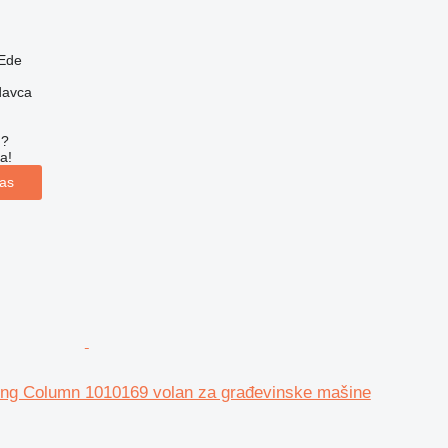
Ede
davca
u?
a!
las
ring Column 1010169 volan za građevinske mašine