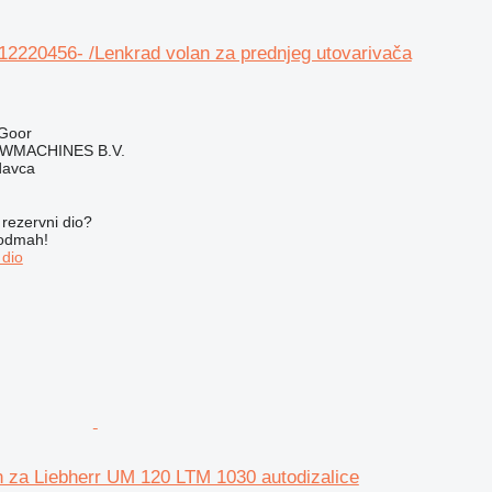
12220456- /Lenkrad volan za prednjeg utovarivača
Goor
WMACHINES B.V.
davca
rezervni dio?
 odmah!
 dio
 za Liebherr UM 120 LTM 1030 autodizalice