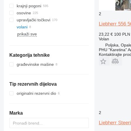
krajnji pogoni
osovine
2
upravljački točkovi
Liebherr 556 5
volani
metalne gusjenice
prikaži sve
gusjenični lanci
23,22 €
100 PLN
Volan
papuče za gusjenice
Poljska, Opal
gumene gusjenice
PHU "Karetina" A
Kontaktirajte pro
Kategorija tehnike
gusjenični sistemi
građevinske mašine
bageri
kranovi
Tip rezervnih dijelova
građevinski utovarivači
autodizalice
prednji utovarivači
originalni rezervni dio
2
Marka
Liebherr Stee