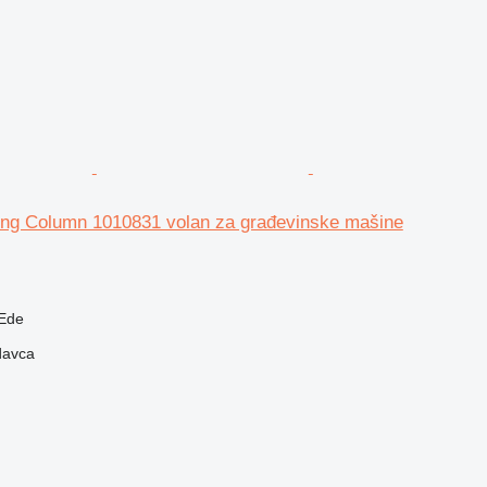
ring Column 1010831 volan za građevinske mašine
Ede
davca