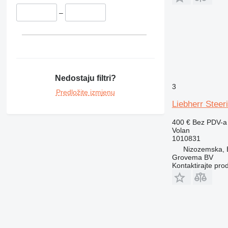
–
Nedostaju filtri?
3
Predložite izmjenu
Liebherr Stee
400 €
Bez PDV-a
Volan
1010831
Nizozemska, 
Grovema BV
Kontaktirajte pro