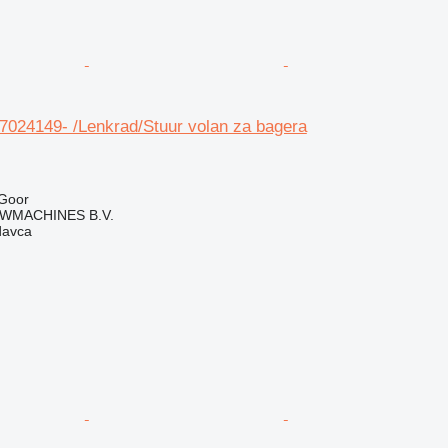
7024149- /Lenkrad/Stuur volan za bagera
Goor
WMACHINES B.V.
davca