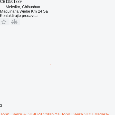
CB11501339
Meksiko, Chihuahua
Maquinaria Wiebe Km 24 Sa
Kontaktirajte prodavca
3
John Deere AT314024 volan za John Deere 310J bagera-