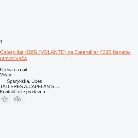
1
Caterpillar 426B (VOLANTE) za Caterpillar 426B bagera-
utovarivača
Cijena na upit
Volan
Španjolska, Uxes
TALLERES A.CAPELÁN S.L.
Kontaktirajte prodavca