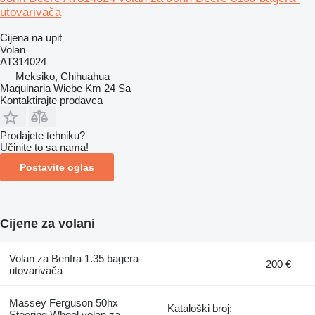
utovarivača
Cijena na upit
Volan
AT314024
Meksiko, Chihuahua
Maquinaria Wiebe Km 24 Sa
Kontaktirajte prodavca
Prodajete tehniku?
Učinite to sa nama!
Postavite oglas
Cijene za volani
Volan za Benfra 1.35 bagerа-
200 €
utovarivačа
Massey Ferguson 50hx
Kataloški broj:
Steering Wheel volan za