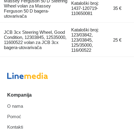
Massey Ferguson 50 D Steering
Kataloški broj:
Wheel volan za Massey
1437-120719-
35 €
Ferguson 50 D bagerа-
110650081
utovarivačа
Kataloški broj:
JCB 3cx Steering Wheel, Good
123/03842,
Condition, 12303845, 12535000,
123/03845,
25 €
11600522 volan za JCB 3cx
125/35000,
bagerа-utovarivačа
116/00522
Kompanija
O nama
Pomoć
Kontakti