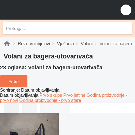
Rezervni dijelovi
Vješanja
Volani
Volani za bagerа-
Volani za bagerа-utovarivačа
23 oglasa:
Volani za bagerа-utovarivačа
Filter
Sortiranje
:
Datum objavljivanja
Datum objavljivanja
Prvo skupe
Prvo jeftine
Godina proizvodnje -
prvo novi
Godina proizvodnje - prvo stare