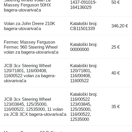
1437-091019-
50 €
Massey Ferguson 50HX
164136029
bagerа-utovarivačа
Volan za John Deere 210K
Kataloški broj:
346,20 €
bagerа-utovarivačа
CB11501339
Fermec Massey Ferguson
Kataloški broj:
Fermec 960 Steering Wheel
25 €
00000000
volan za bagerа-utovarivačа
JCB 3cx Steering Wheel
Kataloški broj:
120/71801, 116/00408,
120/71801,
40 €
11600522 volan za bagerа-
116/00408,
utovarivačа
11600522
Kataloški broj:
JCB 3cx Steering Wheel
116/00522
123/03845, 125/35000,
123/03845,
35 €
116/00522, 12535000, 11 volan
125/35000,
za JCB 3CX bagerа-utovarivačа
116/00522,
12535000