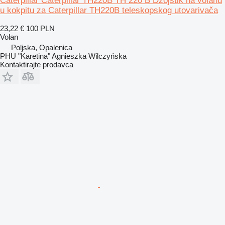
Caterpillar Caterpillar TH220B TH 220 B Džojstik na volanu
u kokpitu za Caterpillar TH220B teleskopskog utovarivača
23,22 €
100 PLN
Volan
Poljska, Opalenica
PHU "Karetina" Agnieszka Wilczyńska
Kontaktirajte prodavca