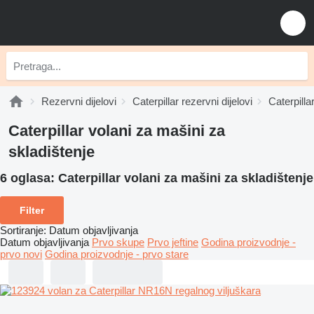
Rezervni dijelovi
Caterpillar rezervni dijelovi
Caterpilla
Caterpillar volani za mašini za
skladištenje
6 oglasa:
Caterpillar volani za mašini za skladištenje
Filter
Sortiranje
:
Datum objavljivanja
Datum objavljivanja
Prvo skupe
Prvo jeftine
Godina proizvodnje -
prvo novi
Godina proizvodnje - prvo stare