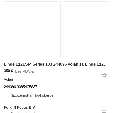
Linde L12LSP, Series 133 244096 volan za Linde L12LSP, Series 133 paletnog viljuškara
350 €
Bez PDV-a
Volan
244096 3095405837
Nizozemska, Haaksbergen
Forklift Focus B.V.