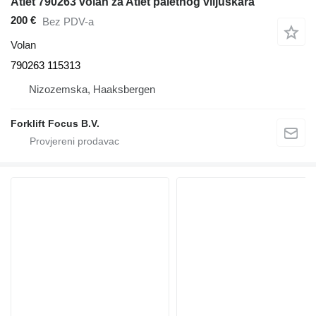
Atlet 790263 volan za Atlet paletnog viljuškara
200 €
Bez PDV-a
Volan
790263 115313
Nizozemska, Haaksbergen
Forklift Focus B.V.