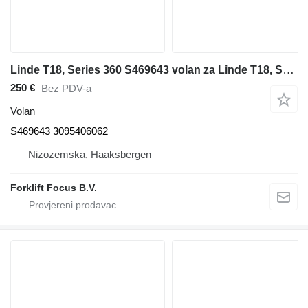
Linde T18, Series 360 S469643 volan za Linde T18, Series 360 paletnog viljuškara
250 €
Bez PDV-a
Volan
S469643 3095406062
Nizozemska, Haaksbergen
Forklift Focus B.V.