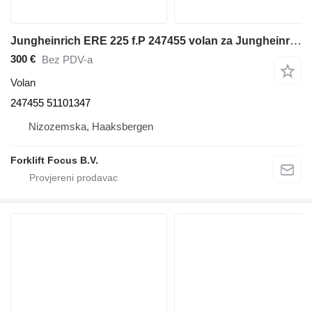
Jungheinrich ERE 225 f.P 247455 volan za Jungheinrich ERE 225 f.P paletnog viljuškara
300 €
Bez PDV-a
Volan
247455 51101347
Nizozemska, Haaksbergen
Forklift Focus B.V.