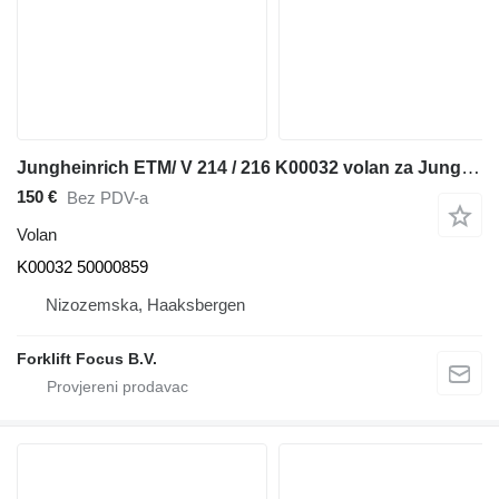
Jungheinrich ETM/ V 214 / 216 K00032 volan za Jungheinrich ETM/ V 214 / 216 paletnog viljuškara
150 €
Bez PDV-a
Volan
K00032 50000859
Nizozemska, Haaksbergen
Forklift Focus B.V.