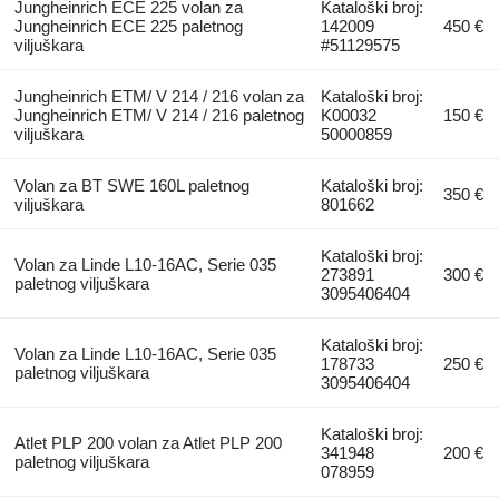
Jungheinrich ECE 225 volan za
Kataloški broj:
Jungheinrich ECE 225 paletnog
142009
450 €
viljuškara
#51129575
Jungheinrich ETM/ V 214 / 216 volan za
Kataloški broj:
Jungheinrich ETM/ V 214 / 216 paletnog
K00032
150 €
viljuškara
50000859
Volan za BT SWE 160L paletnog
Kataloški broj:
350 €
viljuškara
801662
Kataloški broj:
Volan za Linde L10-16AC, Serie 035
273891
300 €
paletnog viljuškara
3095406404
Kataloški broj:
Volan za Linde L10-16AC, Serie 035
178733
250 €
paletnog viljuškara
3095406404
Kataloški broj:
Atlet PLP 200 volan za Atlet PLP 200
341948
200 €
paletnog viljuškara
078959