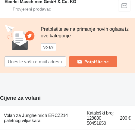
Eberlei Maschinen GmbH & Co. KG
Pretplatite se na primanje novih oglasa iz
ove kategorije
volani
Potpišite se
Cijene za volani
Kataloški broj:
Volan za Jungheinrich ERCZ214
129830
200 €
paletnog viljuškara
50451859