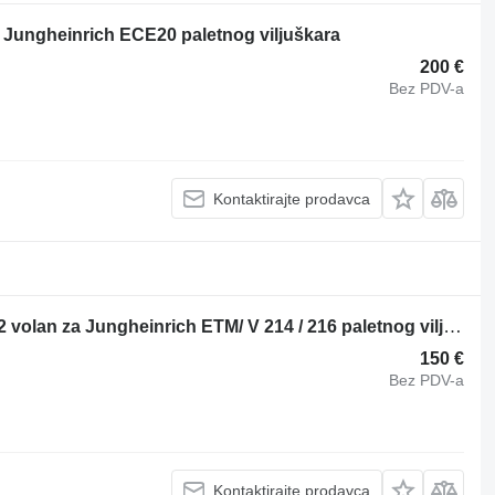
 Jungheinrich ECE20 paletnog viljuškara
200 €
Bez PDV-a
Kontaktirajte prodavca
Jungheinrich ETM/ V 214 / 216 K00032 volan za Jungheinrich ETM/ V 214 / 216 paletnog viljuškara
150 €
Bez PDV-a
Kontaktirajte prodavca