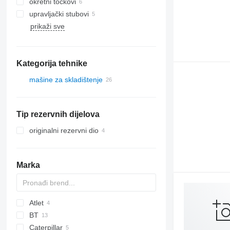
okretni točkovi
upravljački stubovi
prikaži sve
Kategorija tehnike
mašine za skladištenje
viljuškari
dizel viljuškari
Tip rezervnih dijelova
električni paletari
mašine za komisioniranje
originalni rezervni dio
paletni viljuškari
Marka
Atlet
BT
PS
Caterpillar
LPE