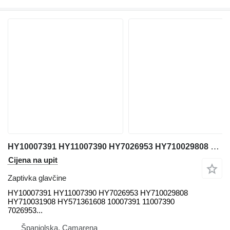
HY10007391 HY11007390 HY7026953 HY710029808 HY710031908 HY571361608 zaptivka glavčine za Liebherr LTM CRANES autodizalice
Cijena na upit
Zaptivka glavčine
HY10007391 HY11007390 HY7026953 HY710029808
HY710031908 HY571361608 10007391 11007390
7026953...
Španjolska, Camarena