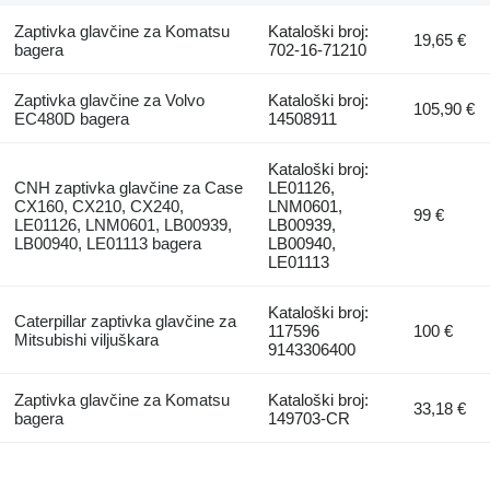
Zaptivka glavčine za Komatsu
Kataloški broj:
19,65 €
bagera
702-16-71210
Zaptivka glavčine za Volvo
Kataloški broj:
105,90 €
EC480D bagera
14508911
Kataloški broj:
CNH zaptivka glavčine za Case
LE01126,
CX160, CX210, CX240,
LNM0601,
99 €
LE01126, LNM0601, LB00939,
LB00939,
LB00940, LE01113 bagera
LB00940,
LE01113
Kataloški broj:
Caterpillar zaptivka glavčine za
117596
100 €
Mitsubishi viljuškara
9143306400
Zaptivka glavčine za Komatsu
Kataloški broj:
33,18 €
bagera
149703-CR