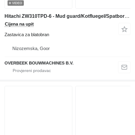
VIDEO
Hitachi ZW310TPD-6 - Mud guard/Kotfluegel/Spatbord zastavica za blatobran za prednjeg utovarivača
Cijena na upit
Zastavica za blatobran
Nizozemska, Goor
OVERBEEK BOUWMACHINES B.V.