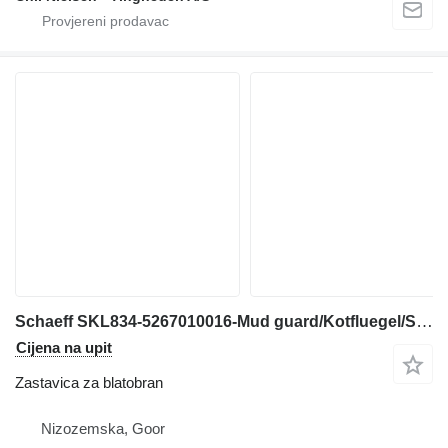
Schaeff SKL834-5267010016-Mud guard/Kotfluegel/Spatbord zastavica za blatobran za građevinske mašine
Cijena na upit
Zastavica za blatobran
Nizozemska, Goor