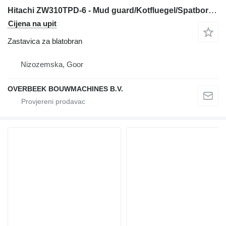
Hitachi ZW310TPD-6 - Mud guard/Kotfluegel/Spatbord zastavica za blatobran za prednjeg utovarivača
Cijena na upit
Zastavica za blatobran
Nizozemska, Goor
OVERBEEK BOUWMACHINES B.V.