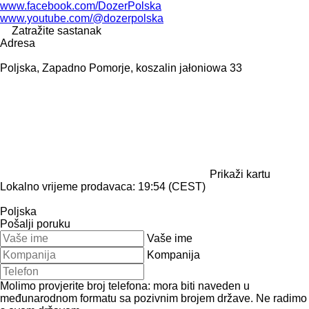
www.facebook.com/DozerPolska
www.youtube.com/@dozerpolska
Zatražite sastanak
Adresa
Poljska, Zapadno Pomorje, koszalin jałoniowa 33
Prikaži kartu
Lokalno vrijeme prodavaca: 19:54 (CEST)
Poljska
Pošalji poruku
Vaše ime
Kompanija
Molimo provjerite broj telefona: mora biti naveden u
međunarodnom formatu sa pozivnim brojem države.
Ne radimo