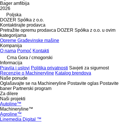
Bager amfibija
2026
Poljska
DOZER Spółka z o.o.
Kontaktirajte prodavca
Pretražite opremu prodavca DOZER Spółka z o.o. u ovim
kategorijama
Opreme
Građevinske mašine
Kompanija
O nama
Pomoć
Kontakti
Crna Gora / crnogorski
Informacija
Pravila i uslovi
Politika privatnosti
Savjeti za sigurnost
Recenzije o Machineryline
Katalog brendova
Naše ponude
Oglašavajte se na Machineryline
Postavite oglas
Postavite
baner
Partnerski program
Za dilere
Naši projekti
Autoline™
Machineryline™
Agroline™
Linemedia Digital ™