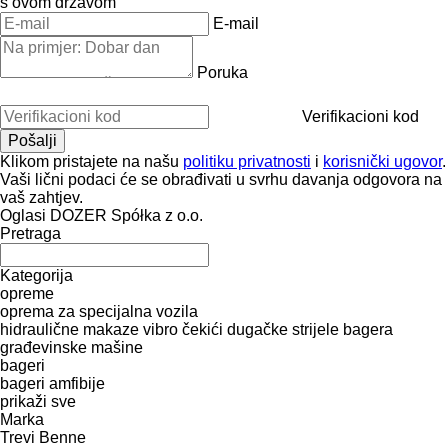
s ovom državom
E-mail
Poruka
Verifikacioni kod
Klikom pristajete na našu
politiku privatnosti
i
korisnički ugovor
.
Vaši lični podaci će se obrađivati ​​u svrhu davanja odgovora na
vaš zahtjev.
Oglasi DOZER Spółka z o.o.
Pretraga
Kategorija
opreme
oprema za specijalna vozila
hidraulične makaze
vibro čekići
dugačke strijele bagera
građevinske mašine
bageri
bageri amfibije
prikaži sve
Marka
Trevi Benne