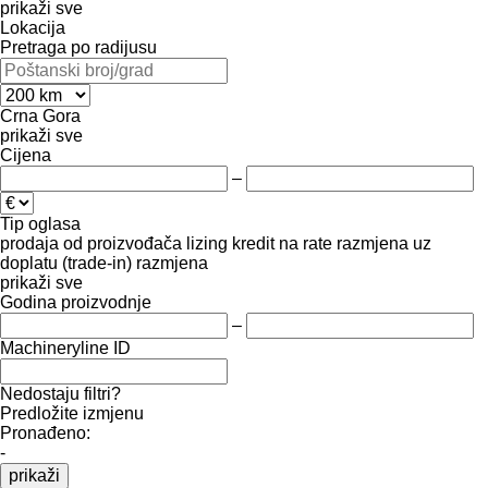
prikaži sve
Lokacija
Pretraga po radijusu
Crna Gora
prikaži sve
Cijena
–
Tip oglasa
prodaja
od proizvođača
lizing
kredit
na rate
razmjena uz
doplatu (trade-in)
razmjena
prikaži sve
Godina proizvodnje
–
Machineryline ID
Nedostaju filtri?
Predložite izmjenu
Pronađeno:
-
prikaži