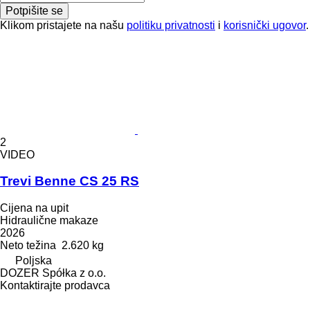
Potpišite se
Klikom pristajete na našu
politiku privatnosti
i
korisnički ugovor
.
2
VIDEO
Trevi Benne CS 25 RS
Cijena na upit
Hidraulične makaze
2026
Neto težina
2.620 kg
Poljska
DOZER Spółka z o.o.
Kontaktirajte prodavca