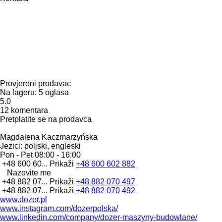
Provjereni prodavac
Na lageru:
5 oglasa
5.0
12 komentara
Pretplatite se na prodavca
Magdalena Kaczmarzyńska
Jezici:
poljski, engleski
Pon - Pet
08:00 - 16:00
+48 600 60...
Prikaži
+48 600 602 882
Nazovite me
+48 882 07...
Prikaži
+48 882 070 497
+48 882 07...
Prikaži
+48 882 070 492
www.dozer.pl
www.instagram.com/dozerpolska/
www.linkedin.com/company/dozer-maszyny-budowlane/