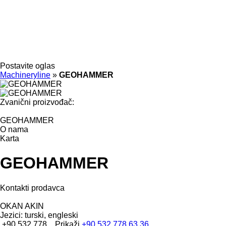
Postavite oglas
Machineryline
»
GEOHAMMER
Zvanični proizvođač:
GEOHAMMER
O nama
Karta
GEOHAMMER
Kontakti prodavca
OKAN AKIN
Jezici:
turski, engleski
+90 532 778...
Prikaži
+90 532 778 63 36