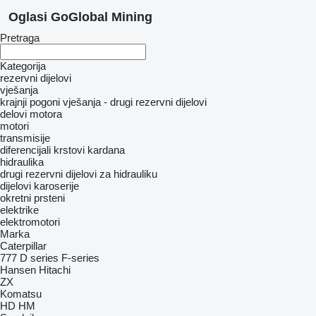
Oglasi GoGlobal Mining
Pretraga
Kategorija
rezervni dijelovi
vješanja
krajnji pogoni
vješanja - drugi rezervni dijelovi
delovi motora
motori
transmisije
diferencijali
krstovi kardana
hidraulika
drugi rezervni dijelovi za hidrauliku
dijelovi karoserije
okretni prsteni
elektrike
elektromotori
Marka
Caterpillar
777
D series
F-series
Hansen
Hitachi
ZX
Komatsu
HD
HM