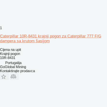
1
Caterpillar 10R-8431 krajnji pogon za Caterpillar 777 F/G
dampera sa krutom šasijom
Cijena na upit
Krajnji pogon
10R-8431
Portugalija
GoGlobal Mining
Kontaktirajte prodavca