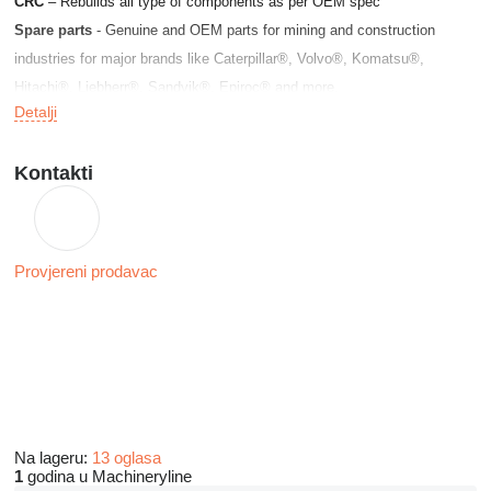
CRC
– Rebuilds all type of components as per OEM spec
Spare parts
- Genuine and OEM parts for mining and construction
industries for major brands like Caterpillar®, Volvo®, Komatsu®,
Hitachi®, Liebherr®, Sandvik®, Epiroc® and more.
Detalji
In addition, we source selected aftermarket spare parts to be cost
efficient affective and keep your equipment run smoothly
Kontakti
Provjereni prodavac
Na lageru:
13 oglasa
1
godina u Machineryline