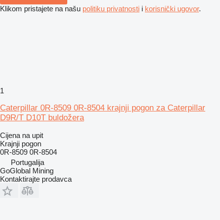
Klikom pristajete na našu
politiku privatnosti
i
korisnički ugovor
.
1
Caterpillar 0R-8509 0R-8504 krajnji pogon za Caterpillar
D9R/T D10T buldožera
Cijena na upit
Krajnji pogon
0R-8509 0R-8504
Portugalija
GoGlobal Mining
Kontaktirajte prodavca