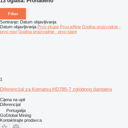
13 oglasa:
Pronađeno
Filter
Sortiranje
:
Datum objavljivanja
Datum objavljivanja
Prvo skupe
Prvo jeftine
Godina proizvodnje -
prvo novi
Godina proizvodnje - prvo stare
1
Diferencijal za Komatsu HD785-7 zglobnog dampera
Cijena na upit
Diferencijal
Portugalija
GoGlobal Mining
Kontaktirajte prodavca