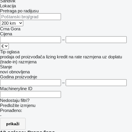
Sandvik
Lokacija
Pretraga po radijusu
Crna Gora
Cijena
–
Tip oglasa
prodaja
od proizvođača
lizing
kredit
na rate
razmjena uz doplatu
(trade-in)
razmjena
Stanje
novi
obnovljena
Godina proizvodnje
–
Machineryline ID
Nedostaju filtri?
Predložite izmjenu
Pronađeno:
-
prikaži