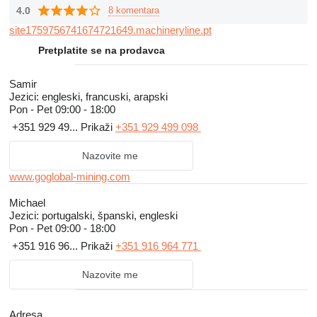
4.0
8 komentara
site1759756741674721649.machineryline.pt
Pretplatite se na prodavca
Samir
Jezici:
engleski, francuski, arapski
Pon - Pet
09:00 - 18:00
+351 929 49...
Prikaži
+351 929 499 098
Nazovite me
www.goglobal-mining.com
Michael
Jezici:
portugalski, španski, engleski
Pon - Pet
09:00 - 18:00
+351 916 96...
Prikaži
+351 916 964 771
Nazovite me
Adresa