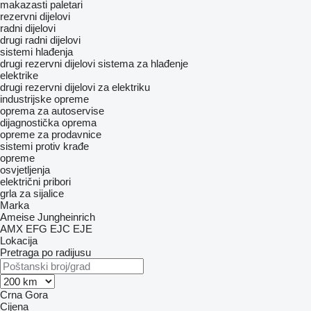
makazasti paletari
rezervni dijelovi
radni dijelovi
drugi radni dijelovi
sistemi hlađenja
drugi rezervni dijelovi sistema za hlađenje
elektrike
drugi rezervni dijelovi za elektriku
industrijske opreme
oprema za autoservise
dijagnostička oprema
opreme za prodavnice
sistemi protiv krađe
opreme
osvjetljenja
električni pribori
grla za sijalice
Marka
Ameise
Jungheinrich
AMX
EFG
EJC
EJE
Lokacija
Pretraga po radijusu
Crna Gora
Cijena