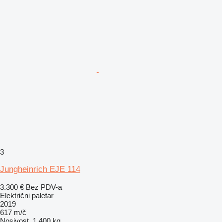
3
Jungheinrich EJE 114
3.300 €
Bez PDV-a
Električni paletar
2019
617 m/č
Nosivost
1.400 kg