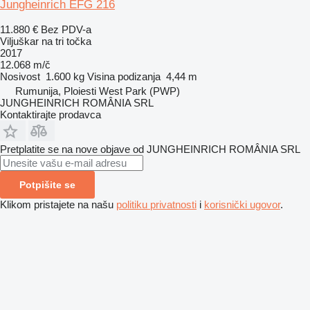
Jungheinrich EFG 216
11.880 €
Bez PDV-a
Viljuškar na tri točka
2017
12.068 m/č
Nosivost
1.600 kg
Visina podizanja
4,44 m
Rumunija, Ploiesti West Park (PWP)
JUNGHEINRICH ROMÂNIA SRL
Kontaktirajte prodavca
Pretplatite se na nove objave od JUNGHEINRICH ROMÂNIA SRL
Potpišite se
Klikom pristajete na našu
politiku privatnosti
i
korisnički ugovor
.