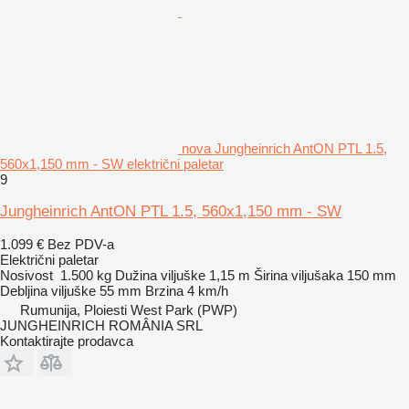
nova Jungheinrich AntON PTL 1.5,
560x1,150 mm - SW električni paletar
9
Jungheinrich AntON PTL 1.5, 560x1,150 mm - SW
1.099 €
Bez PDV-a
Električni paletar
Nosivost
1.500 kg
Dužina viljuške
1,15 m
Širina viljušaka
150 mm
Debljina viljuške
55 mm
Brzina
4 km/h
Rumunija, Ploiesti West Park (PWP)
JUNGHEINRICH ROMÂNIA SRL
Kontaktirajte prodavca