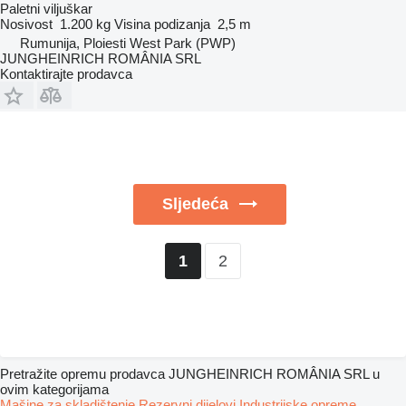
Paletni viljuškar
Nosivost
1.200 kg
Visina podizanja
2,5 m
Rumunija, Ploiesti West Park (PWP)
JUNGHEINRICH ROMÂNIA SRL
Kontaktirajte prodavca
Sljedeća
2
1
Pretražite opremu prodavca JUNGHEINRICH ROMÂNIA SRL u
ovim kategorijama
Mašine za skladištenje
Rezervni dijelovi
Industrijske opreme