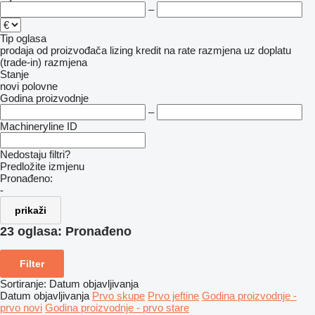
–
Tip oglasa
prodaja
od proizvođača
lizing
kredit
na rate
razmjena uz doplatu
(trade-in)
razmjena
Stanje
novi
polovne
Godina proizvodnje
–
Machineryline ID
Nedostaju filtri?
Predložite izmjenu
Pronađeno:
-
prikaži
23 oglasa:
Pronađeno
Filter
Sortiranje
:
Datum objavljivanja
Datum objavljivanja
Prvo skupe
Prvo jeftine
Godina proizvodnje -
prvo novi
Godina proizvodnje - prvo stare