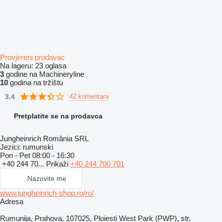
Provjereni prodavac
Na lageru:
23 oglasa
3
godine na Machineryline
10
godina na tržištu
3.4
42 komentara
Pretplatite se na prodavca
Jungheinrich România SRL
Jezici:
rumunski
Pon - Pet
08:00 - 16:30
+40 244 70...
Prikaži
+40 244 700 701
Nazovite me
www.jungheinrich-shop.ro/ro/
Adresa
Rumunija, Prahova, 107025, Ploiesti West Park (PWP), str.