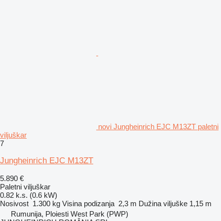
novi Jungheinrich EJC M13ZT paletni
viljuškar
7
Jungheinrich EJC M13ZT
5.890 €
Paletni viljuškar
0.82 k.s. (0.6 kW)
Nosivost
1.300 kg
Visina podizanja
2,3 m
Dužina viljuške
1,15 m
Rumunija, Ploiesti West Park (PWP)