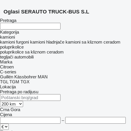
Oglasi SERAUTO TRUCK-BUS S.L
Pretraga
Kategorija
kamioni
kamioni furgoni
kamioni hladnjače
kamioni sa kliznom ceradom
poluprikolice
poluprikolice sa kliznom ceradom
tegljači
automobili
Marka
Citroen
C-series
Guillén
Kässbohrer
MAN
TGL
TGM
TGX
Lokacija
Pretraga po radijusu
Crna Gora
Cijena
–