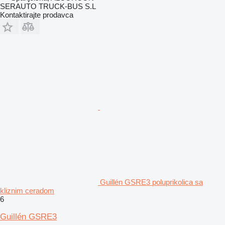
SERAUTO TRUCK-BUS S.L
Kontaktirajte prodavca
Guillén GSRE3 poluprikolica sa
kliznim ceradom
6
Guillén GSRE3