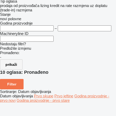
Tip oglasa
prodaja
od proizvođača
lizing
kredit
na rate
razmjena uz doplatu
(trade-in)
razmjena
Stanje
novi
polovne
Godina proizvodnje
–
Machineryline ID
Nedostaju filtri?
Predložite izmjenu
Pronađeno:
-
prikaži
10 oglasa:
Pronađeno
Filter
Sortiranje
:
Datum objavljivanja
Datum objavljivanja
Prvo skupe
Prvo jeftine
Godina proizvodnje -
prvo novi
Godina proizvodnje - prvo stare