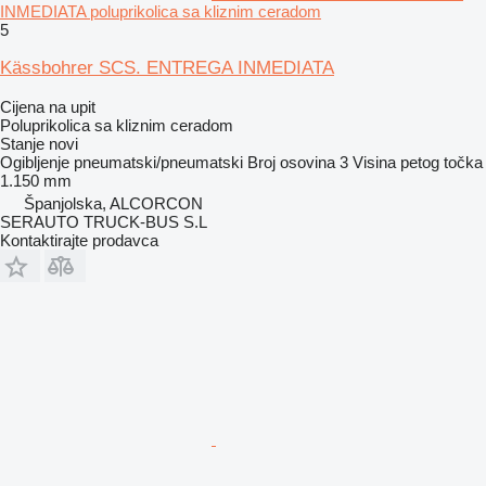
INMEDIATA poluprikolica sa kliznim ceradom
5
Kässbohrer SCS. ENTREGA INMEDIATA
Cijena na upit
Poluprikolica sa kliznim ceradom
Stanje
novi
Ogibljenje
pneumatski/pneumatski
Broj osovina
3
Visina petog točka
1.150 mm
Španjolska, ALCORCON
SERAUTO TRUCK-BUS S.L
Kontaktirajte prodavca