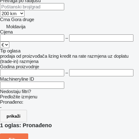
Pretraga po radijusu
Crna Gora
druge
Moldavija
Cijena
–
Tip oglasa
prodaja
od proizvođača
lizing
kredit
na rate
razmjena uz doplatu
(trade-in)
razmjena
Godina proizvodnje
–
Machineryline ID
Nedostaju filtri?
Predložite izmjenu
Pronađeno:
-
prikaži
1 oglas:
Pronađeno