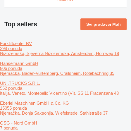
Top sellers
Svi prodavci Mafi
Forkliftcenter BV
299 ponuda
Nizozemska, Sjeverna Nizozemska, Amsterdam, Hornweg 18
Hanselmann GmbH
806 ponuda
Njemačka, Baden-Vurtemberg, Crailsheim, Rotebachring 39
UNI.TRUCKS S.R.L.
552 ponuda
Italija, Veneto, Montebello Vicentino (VI), SS 11 Fracanzana 43
Eberlei Maschinen GmbH & Co. KG
15055 ponuda
Njemačka, Donja Saksonija, Wiefelstede, Stahlstraße 37
GSG - Nord GmbH
7 ponuda