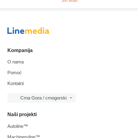
Svi Mafi
Kompanija
O nama
Pomoć
Kontakti
Crna Gora / crnogorski
Naši projekti
Autoline™
Machineryline™