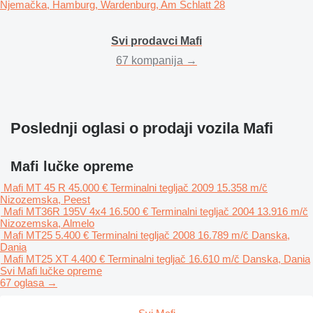
Njemačka, Hamburg, Wardenburg, Am Schlatt 28
Svi prodavci Mafi
67 kompanija →
Poslednji oglasi o prodaji vozila Mafi
Mafi lučke opreme
Mafi MT 45 R
45.000 €
Terminalni tegljač
2009
15.358 m/č
Nizozemska, Peest
Mafi MT36R 195V 4x4
16.500 €
Terminalni tegljač
2004
13.916 m/č
Nizozemska, Almelo
Mafi MT25
5.400 €
Terminalni tegljač
2008
16.789 m/č
Danska,
Dania
Mafi MT25 XT
4.400 €
Terminalni tegljač
16.610 m/č
Danska, Dania
Svi Mafi lučke opreme
67 oglasa →