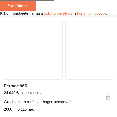
Potpišite se
Klikom pristajete na našu
politiku privatnosti
i
korisnički ugovor
.
Fermec 965
24.040 €
103.500 PLN
Građevinska mašina - bager-utovarivač
2000
5.115 m/č