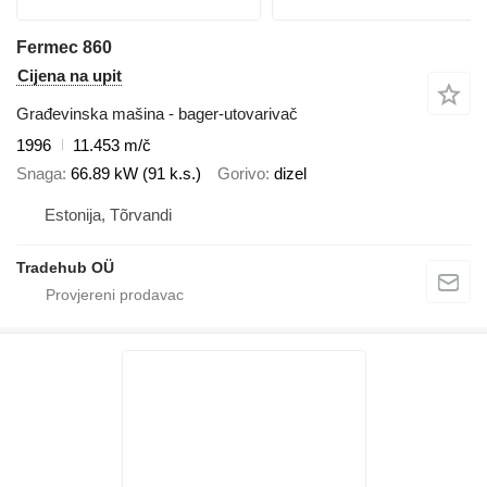
Fermec 860
Cijena na upit
Građevinska mašina - bager-utovarivač
1996
11.453 m/č
Snaga
66.89 kW (91 k.s.)
Gorivo
dizel
Estonija, Tõrvandi
Tradehub OÜ